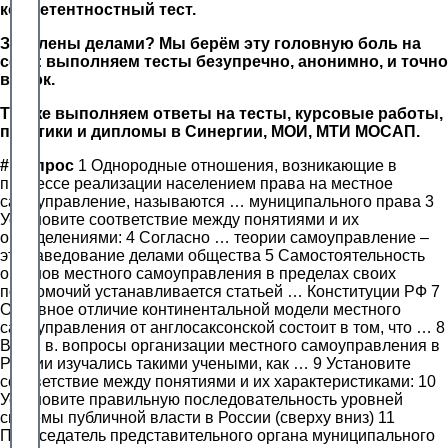
компетентностный тест.
Завалены делами? Мы берём эту головную боль на
себя: выполняем тесты безупречно, анонимно, и точно
в срок.
Так же выполняем ответы на тесты, курсовые работы,
практики и дипломы в Синергии, МОИ, МТИ МОСАП.
#
Вопрос
1 Однородные отношения, возникающие в
процессе реализации населением права на местное
самоуправление, называются … муниципального права 3
Установите соответствие между понятиями и их
определениями: 4 Согласно … теории самоуправление –
это заведование делами общества 5 Самостоятельность
органов местного самоуправления в пределах своих
полномочий устанавливается статьей … Конституции РФ 7
Основное отличие континентальной модели местного
самоуправления от англосаксонской состоит в том, что … 8
В XIX в. вопросы организации местного самоуправления в
России изучались такими учеными, как … 9 Установите
соответствие между понятиями и их характеристиками: 10
Установите правильную последовательность уровней
системы публичной власти в России (сверху вниз) 11
Председатель представительного органа муниципального