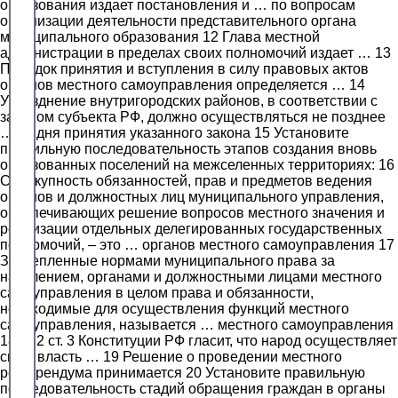
образования издает постановления и … по вопросам
организации деятельности представительного органа
муниципального образования 12 Глава местной
администрации в пределах своих полномочий издает … 13
Порядок принятия и вступления в силу правовых актов
органов местного самоуправления определяется … 14
Упразднение внутригородских районов, в соответствии с
законом субъекта РФ, должно осуществляться не позднее
… со дня принятия указанного закона 15 Установите
правильную последовательность этапов создания вновь
образованных поселений на межселенных территориях: 16
Совокупность обязанностей, прав и предметов ведения
органов и должностных лиц муниципального управления,
обеспечивающих решение вопросов местного значения и
реализации отдельных делегированных государственных
полномочий, – это … органов местного самоуправления 17
Закрепленные нормами муниципального права за
населением, органами и должностными лицами местного
самоуправления в целом права и обязанности,
необходимые для осуществления функций местного
самоуправления, называется … местного самоуправления
18 Ч. 2 ст. 3 Конституции РФ гласит, что народ осуществляет
свою власть … 19 Решение о проведении местного
референдума принимается 20 Установите правильную
последовательность стадий обращения граждан в органы