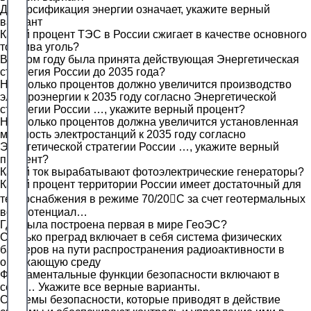
Диверсификация энергии означает, укажите верный
вариант
Какой процент ТЭС в России сжигает в качестве основного
топлива уголь?
В каком году была принята действующая Энергетическая
стратегия России до 2035 года?
На сколько процентов должно увеличится производство
электроэнергии к 2035 году согласно Энергетической
стратегии России …, укажите верный процент?
На сколько процентов должна увеличится установленная
мощность электростанций к 2035 году согласно
Энергетической стратегии России …, укажите верный
процент?
Какой ток вырабатывают фотоэлектрические генераторы?
Какой процент территории России имеет достаточный для
теплоснабжения в режиме 70/20С за счет геотермальных
вод потенциал…
Где была построена первая в мире ГеоЭС?
Сколько преград включает в себя система физических
барьеров на пути распространения радиоактивности в
окружающую среду
Фундаментальные функции безопасности включают в
себя… Укажите все верные варианты.
Системы безопасности, которые приводят в действие