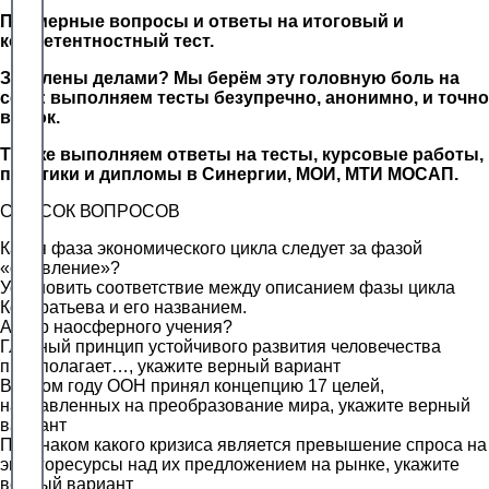
Примерные вопросы и ответы на итоговый и
компетентностный тест.
Завалены делами? Мы берём эту головную боль на
себя: выполняем тесты безупречно, анонимно, и точно
в срок.
Так же выполняем ответы на тесты, курсовые работы,
практики и дипломы в Синергии, МОИ, МТИ МОСАП.
СПИСОК ВОПРОСОВ
Какая фаза экономического цикла следует за фазой
«оживление»?
Установить соответствие между описанием фазы цикла
Кондратьева и его названием.
Автор наосферного учения?
Главный принцип устойчивого развития человечества
предполагает…, укажите верный вариант
В каком году ООН принял концепцию 17 целей,
направленных на преобразование мира, укажите верный
вариант
Признаком какого кризиса является превышение спроса на
энергоресурсы над их предложением на рынке, укажите
верный вариант