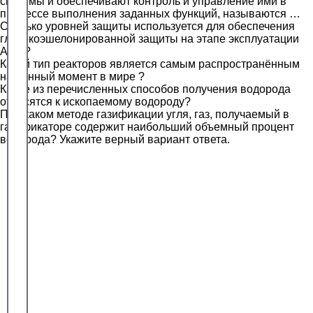
системы и обеспечивают контроль и управление ими в
процессе выполнения заданных функций, называются …
Сколько уровней защиты используется для обеспечения
глубокоэшелонированной защиты на этапе эксплуатации
АЭС?
Какой тип реакторов является самым распространённым
на данный момент в мире ?
Какие из перечисленных способов получения водорода
относятся к ископаемому водороду?
При каком методе газификации угля, газ, получаемый в
газификаторе содержит наибольший объемный процент
водорода? Укажите верный вариант ответа.