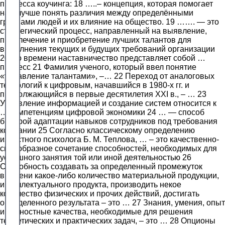
процесса коучинга: 18 …..– концепция, которая помогает
нам лучше понять различия между определёнными
группами людей и их влияние на общество. 19 ……. — это
стратегический процесс, направленный на выявление,
привлечение и приобретение лучших талантов для
выполнения текущих и будущих требований организации
20 По времени наставничество представляет собой …
процесс 21 Фамилия ученого, который ввел понятие
«управление талантами», –… 22 Переход от аналоговых
технологий к цифровым, начавшийся в 1980-х гг. и
продолжающийся в первые десятилетия XXI в., – … 23
Управление информацией и создание систем относится к
… компетенциям цифровой экономики 24 … — способ
быстрой адаптации навыков сотрудников под требования
компании 25 Согласно классическому определению
известного психолога Б. М. Теплова, … – это качественно-
своеобразное сочетание способностей, необходимых для
успешного занятия той или иной деятельностью 26
Способность создавать за определенный промежуток
времени какое-либо количество материальной продукции,
интеллектуального продукта, производить некое
количество физических и прочих действий, достигать
определенного результата – это … 27 Знания, умения, опыт
и личностные качества, необходимые для решения
теоретических и практических задач, – это … 28 Опционы