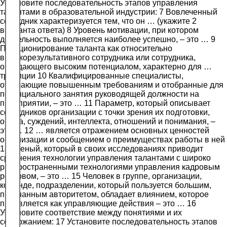
Установите последовательность этапов управления
талантами в образовательной индустрии: 7 Вовлеченный
сотрудник характеризуется тем, что он … (укажите 2
варианта ответа) 8 Уровень мотивации, при котором
деятельность выполняется наиболее успешно, – это … 9
Позиционирование таланта как относительно
высокорезультативного сотрудника или сотрудника,
обладающего высоким потенциалом, характерно для …
традиции 10 Квалифицированные специалисты,
отвечающие повышенным требованиям и отобранные для
потенциального занятия руководящей должности на
предприятии, – это … 11 Параметр, который описывает
сотрудников организации с точки зрения их подготовки,
опыта, суждений, интеллекта, отношений и понимания, –
это … 12 … является отражением основных ценностей
организации и сообщением о преимуществах работы в ней
13 Ученый, который в своих исследованиях приводит
сравнения технологии управления талантами с широко
распространенными технологиями управления кадровым
резервом, – это … 15 Человек в группе, организации,
команде, подразделении, который пользуется большим,
признанным авторитетом, обладает влиянием, которое
проявляется как управляющие действия – это … 16
Установите соответствие между понятиями и их
содержанием: 17 Установите последовательность этапов