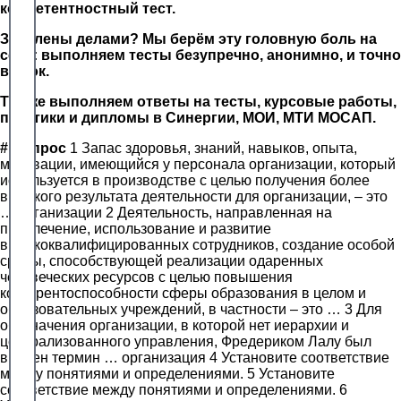
компетентностный тест.
Завалены делами? Мы берём эту головную боль на
себя: выполняем тесты безупречно, анонимно, и точно
в срок.
Так же выполняем ответы на тесты, курсовые работы,
практики и дипломы в Синергии, МОИ, МТИ МОСАП.
#
Вопрос
1 Запас здоровья, знаний, навыков, опыта,
мотивации, имеющийся у персонала организации, который
используется в производстве с целью получения более
высокого результата деятельности для организации, – это
… организации 2 Деятельность, направленная на
привлечение, использование и развитие
высококвалифицированных сотрудников, создание особой
среды, способствующей реализации одаренных
человеческих ресурсов с целью повышения
конкурентоспособности сферы образования в целом и
образовательных учреждений, в частности – это … 3 Для
обозначения организации, в которой нет иерархии и
централизованного управления, Фредериком Лалу был
введен термин … организация 4 Установите соответствие
между понятиями и определениями. 5 Установите
соответствие между понятиями и определениями. 6