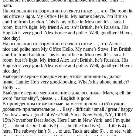
Sam.
На основании информации из текста ниже …, что The room in
his office is light. My Office Hello. My name’s Steve. I’m British
and I’m from London. This is my office in Moscow. It’s a small
room, but it’s light. My friend Alex isn’t British, he’s Russian. His
English is very good. Alex is nice and polite. Well, goodbye! Have a
nice day!
На основании информации из текста ниже …, что Alex is a
nice and polite man My Office Hello. My name’s Steve. I’m British
and I’m from London. This is my office in Moscow. It’s a small
room, but it’s light. My friend Alex isn’t British, he’s Russian. His
English is very good. Alex is nice and polite. Well, goodbye! Have a
nice day!
Выберите верное предложение, чтобы дополнить диалог
ниже. Jannie: He’s very good-looking. What’s his phone number?
Holly: …
Выберите верное местоимение в диалоге ниже. Mary, spell the
word “nationality”, please. … English is good.
В приведенном ниже письме на место пропуска (5) нужно
добавить прилагательное … Easy / difficult / small / great / happy
/ yellow / new / good 24 West 55th Street New York, NY, 10019
15th November Dear Jacky, Here I am in New York, and I’m quite
1) … about it. Our hotel is 2) … , but the food is 3)… . Life is 4)…
here. The subway isn’t 5) … to use. Taxis are also 6)… to see, with