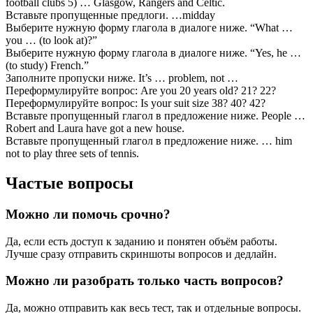
football clubs 5) … Glasgow, Rangers and Celtic.
Вставьте пропущенные предлоги. …midday
Выберите нужную форму глагола в диалоге ниже. “What …
you … (to look at)?”
Выберите нужную форму глагола в диалоге ниже. “Yes, he …
(to study) French.”
Заполните пропуски ниже. It’s … problem, not …
Переформулируйте вопрос: Are you 20 years old? 21? 22?
Переформулируйте вопрос: Is your suit size 38? 40? 42?
Вставьте пропущенный глагол в предложение ниже. People …
Robert and Laura have got a new house.
Вставьте пропущенный глагол в предложение ниже. … him
not to play three sets of tennis.
Частые вопросы
Можно ли помочь срочно?
Да, если есть доступ к заданию и понятен объём работы.
Лучше сразу отправить скриншоты вопросов и дедлайн.
Можно ли разобрать только часть вопросов?
Да, можно отправить как весь тест, так и отдельные вопросы.