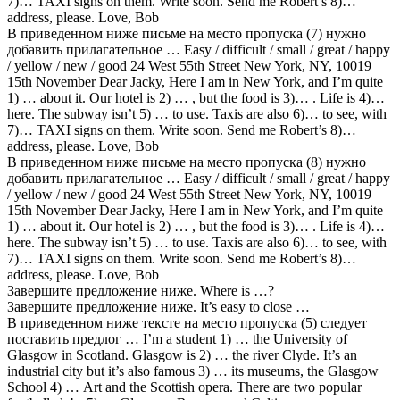
7)… TAXI signs on them. Write soon. Send me Robert’s 8)…
address, please. Love, Bob
В приведенном ниже письме на место пропуска (7) нужно
добавить прилагательное … Easy / difficult / small / great / happy
/ yellow / new / good 24 West 55th Street New York, NY, 10019
15th November Dear Jacky, Here I am in New York, and I’m quite
1) … about it. Our hotel is 2) … , but the food is 3)… . Life is 4)…
here. The subway isn’t 5) … to use. Taxis are also 6)… to see, with
7)… TAXI signs on them. Write soon. Send me Robert’s 8)…
address, please. Love, Bob
В приведенном ниже письме на место пропуска (8) нужно
добавить прилагательное … Easy / difficult / small / great / happy
/ yellow / new / good 24 West 55th Street New York, NY, 10019
15th November Dear Jacky, Here I am in New York, and I’m quite
1) … about it. Our hotel is 2) … , but the food is 3)… . Life is 4)…
here. The subway isn’t 5) … to use. Taxis are also 6)… to see, with
7)… TAXI signs on them. Write soon. Send me Robert’s 8)…
address, please. Love, Bob
Завершите предложение ниже. Where is …?
Завершите предложение ниже. It’s easy to close …
В приведенном ниже тексте на место пропуска (5) следует
поставить предлог … I’m a student 1) … the University of
Glasgow in Scotland. Glasgow is 2) … the river Clyde. It’s an
industrial city but it’s also famous 3) … its museums, the Glasgow
School 4) … Art and the Scottish opera. There are two popular