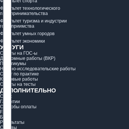
Факультет спорта
Факультет технологического
предпринимательства
Факультет туризма и индустрии
гостеприимства
Факультет умных городов
Факультет экономики
УСЛУГИ
Ответы на ГОС-ы
Дипломные работы (ВКР)
Практикумы
Научно-исследовательские работы
Отчёт по практике
Курсовые работы
Ответы на тесты
ДОПОЛНИТЕЛЬНО
О нас
Гарантии
Способы оплаты
FAQ
Блог
Результаты
Отзывы