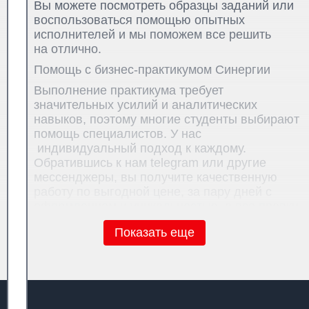
Вы можете посмотреть образцы заданий или
воспользоваться помощью опытных
исполнителей и мы поможем все решить
на отлично.
Помощь с бизнес-практикумом Синергии
Выполнение практикума требует
значительных усилий и аналитических
навыков, поэтому многие студенты выбирают
помощь специалистов. У нас
индивидуальный подход к каждому.
Обратившись к нам telegram или другие
мессенджеры, вы получите качественную
работу по выгодной цене, за пару дней с
оформлением и уникальностью, а все правки
выполняются бесплатно до сдачи. Все
Показать еще
условия обговариваются заранее.
Если не знаете, как выполнять задание,
можно заказать бизнес-практикум у
профессионалов, чтобы сдать работу с
первого раза и получить высокий балл