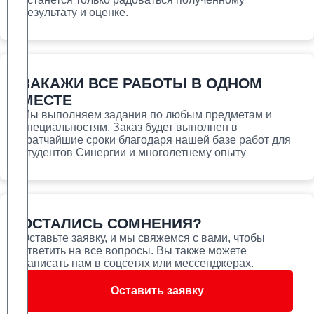
студентам
результату и оценке.
Синергия. Бизнес практикум 1 семестр.
Банковское дело — часть 1 | Помощь
студентам
Синергия. Бизнес практикум 1 семестр.
ЗАКАЖИ ВСЕ РАБОТЫ В ОДНОМ
Информатика и программирование. — часть 1
| Помощь студентам
МЕСТЕ
Синергия. Бизнес практикум 1 семестр.
Мы выполняем задания по любым предметам и
Менеджмент. — часть 1 | Помощь студентам
специальностям. Заказ будет выполнен в
кратчайшие сроки благодаря нашей базе работ для
Синергия. Бизнес практикум 1 семестр.
студентов Синергии и многолетнему опыту
Психолого-педагогическое образование —
часть 1 | Помощь студентам
Синергия. Бизнес практикум 2 семестр.
Банковское дело — часть 1 | Помощь
студентам
ОСТАЛИСЬ СОМНЕНИЯ?
Синергия. Бизнес практикум 2 семестр.
Оставьте заявку, и мы свяжемся с вами, чтобы
Бухгалтерский учет, анализ и аудит — часть 3
ответить на все вопросы. Вы также можете
| Помощь студентам
написать нам в соцсетях или мессенджерах.
Синергия. Бизнес практикум 2 семестр.
Информатика и программирование. — часть 1
Оставить заявку
| Помощь студентам