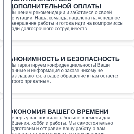
Практикум История России- 2 семестр.
ДОПОЛНИТЕЛЬНОЙ ОПЛАТЫ
Синергия — часть 1 | Помощь студентам
Мы ценим рекомендации и заботимся о своей
Практикум по культуре речевого общения
репутации. Наша команда нацелена на успешное
второго иностранного языка- задание 2 —
завершение работы и готова идти на компромиссы
часть 2 | Помощь студентам
ради долгосрочного сотрудничеств
Практикум по психодиагностике – 4 семестр.
Синергия. — часть 2 | Помощь студентам
Практикум по решению задач – Практикум
Задания 1-11. 2 семестр. Маркетинг Синергия
— часть 1 | Помощь студентам
АНОНИМНОСТЬ И БЕЗОПАCНОСТЬ
Психология. Общепсихологический
Мы гарантируем конфиденциальность! Ваши
практикум- 3 семестр Синергия. — часть 3 |
данные и информация о заказе никому не
Помощь студентам
разглашаются, а ваше обращение к нам остается
строго приватным.
С
Синергия. Бизнес практикум – 1 семестр —
часть 1 | Помощь студентам
Синергия. Бизнес практикум – 1 семестр.
ЭКОНОМИЯ ВАШЕГО ВРЕМЕНИ
Финансы и кредит. — часть 1 | Помощь
Теперь у вас появилось больше времени для
студентам
общения, хобби и работы. Мы самостоятельно
Синергия. Бизнес практикум – 2 семестр.
подготовим и отправим вашу работу, а вам
Финансы и кредит — часть 1 | Помощь
останется только радоваться полученному