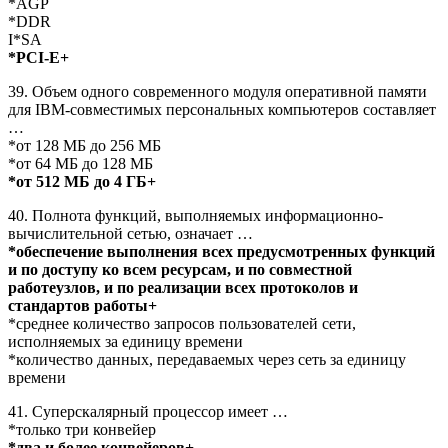
*AGP
*DDR
I*SA
*PCI-E+
39. Объем одного современного модуля оперативной памяти
для IBM-совместимых персональных компьютеров составляет
…
*от 128 МБ до 256 МБ
*от 64 МБ до 128 МБ
*от 512 МБ до 4 ГБ+
40. Полнота функций, выполняемых информационно-
вычислительной сетью, означает …
*обеспечение выполнения всех предусмотренных функций
и по доступу ко всем ресурсам, и по совместной
работеузлов, и по реализации всех протоколов и
стандартов работы+
*среднее количество запросов пользователей сети,
исполняемых за единицу времени
*количество данных, передаваемых через сеть за единицу
времени
41. Суперскалярный процессор имеет …
*только три конвейер
*два и более конвейеров+