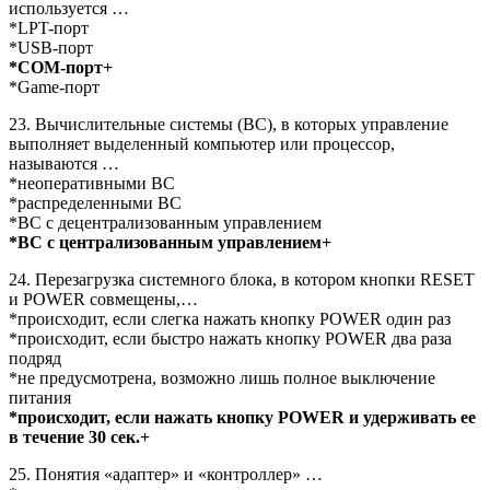
используется …
*LPT-порт
*USB-порт
*COM-порт+
*Game-порт
23. Вычислительные системы (ВС), в которых управление
выполняет выделенный компьютер или процессор,
называются …
*неоперативными ВС
*распределенными ВС
*ВС с децентрализованным управлением
*ВС с централизованным управлением+
24. Перезагрузка системного блока, в котором кнопки RESET
и POWER совмещены,…
*происходит, если слегка нажать кнопку POWER один раз
*происходит, если быстро нажать кнопку POWER два раза
подряд
*не предусмотрена, возможно лишь полное выключение
питания
*происходит, если нажать кнопку POWER и удерживать ее
в течение 30 сек.+
25. Понятия «адаптер» и «контроллер» …