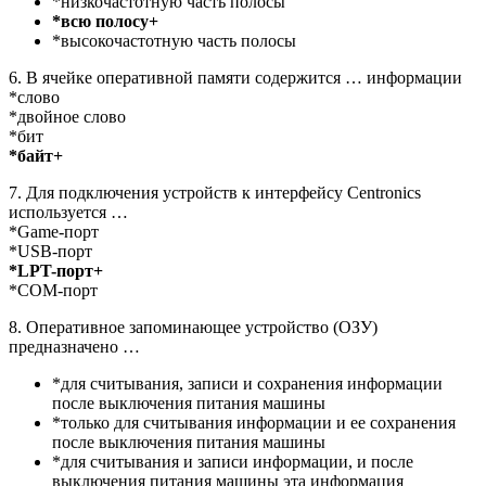
*низкочастотную часть полосы
*всю полосу+
*высокочастотную часть полосы
6. В ячейке оперативной памяти содержится … информации
*слово
*двойное слово
*бит
*байт+
7. Для подключения устройств к интерфейсу Centronics
используется …
*Game-порт
*USB-порт
*LPT-порт+
*COM-порт
8. Оперативное запоминающее устройство (ОЗУ)
предназначено …
*для считывания, записи и сохранения информации
после выключения питания машины
*только для считывания информации и ее сохранения
после выключения питания машины
*для считывания и записи информации, и после
выключения питания машины эта информация