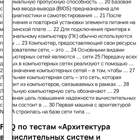
максимальную пропускную способность … 20 Базовая
система ввода-вывода (BIOS) предназначена для
самодиагностики и самотестирования … 21 После
извлечения и повторной установки элемента питания на
материнской плате … 22 Для подключения принтера к
персональному компьютеру (ПК) обычно используются
порты … 23 Компьютер, предоставляющий свои ресурсы
пользователям сети, – это … 24 Основными видами
компьютерных сетей являются … сети 25 Передачу всех
данных в компьютерных сетях реализуют с помощью …
26 Назначение компьютерных сетей – в том, чтобы … 27
Локальная компьютерная сеть – это сеть, которая
состоит из компьютеров, связываемых в рамках … 28
Локальную компьютерную сеть обозначают … 29
Основная цель повышения надежности вычислительных
систем состоит в … 30 Первая машина с архитектурой
NUMA строилась на базе сети типа …
FAQ по тестам «Архитектура
вычислительных систем и