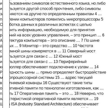
использованием символов естественного языка, но либо
используется другой способ прочтения, либо символы
заменяются на другие по определенным правилам 4 …
поколении компьютеров появились микропроцессоры 5
Обработка данных в различных аспектах с целью
получить информацию, необходимую для принятия
решений на всех уровнях управления, – это принцип … 6
Архитектура компьютера – это описание … 7 По шине
данных … 9 Монитор – это средство … 10 Частота
системной шины измеряется в … 11 Северный мост
используется для связи с … 12 Южный мост
используется для связи с … 13 Периферийный
контроллер обеспечивает подключение к узлам … 14
Разрядность шины … прямо определяет быстродействие
микропроцессорной системы 15 … адрес текущей
выполняемой команды 16 Существуют такие типы
оперативной памяти по технологии изготовления, как …
память 17 Оперативная память – это … 18 Неверно, что
характеристикой оперативной памяти является … 19
Шина ISA (Industry Standard Architecture) обеспечивает