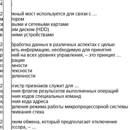
4 Гб/с
23. Южный мост используется для связи с …
монитором
звуковыми и сетевыми картами
жестким диском (HDD)
внешними устройствами
24. Обработка данных в различных аспектах с целью
получить информацию, необходимую для принятия
решений на всех уровнях управления, – это принцип …
интеграции
системности
комплексности
определенности
25. Регистр признаков служит для …
хранения флагов результатов выполненных операций
хранения кодов специальных команд
хранения кода адреса
определения режима работы микропроцессорной системы
обслуживания стека
26. Режим обмена, который предполагает отключение
процессора, – …