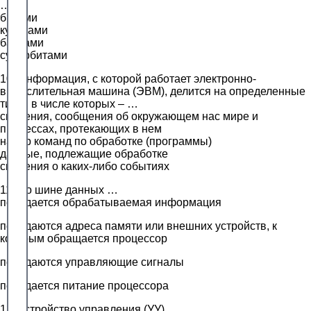
…
битами
кубитами
байтами
супербитами
10. Информация, с которой работает электронно-
вычислительная машина (ЭВМ), делится на определенные
типы, в числе которых – …
сведения, сообщения об окружающем нас мире и
процессах, протекающих в нем
набор команд по обработке (программы)
данные, подлежащие обработке
сведения о каких-либо событиях
11. По шине данных …
передается обрабатываемая информация
передаются адреса памяти или внешних устройств, к
которым обращается процессор
передаются управляющие сигналы
передается питание процессора
12. Устройство управления (УУ) …