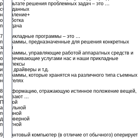
результате решения проблемных задач – это …
сбор данных
накопление+
обработка
передача
7. Прикладные программы – это …
программы, предназначенные для решения конкретных
задач
программы, управляющие работой аппаратных средств и
обеспечивающие услугами нас и наши прикладные
комплексы
игры, драйверы и т.д.
программы, которые хранятся на различного типа съемных
носителях
8. Информацию, отражающую истинное положение вещей,
называют …
Полной
актуальной
полезной
достоверной
понятной
9. Квантовый компьютер (в отличие от обычного) оперирует