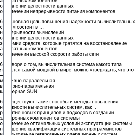
аппаратных компонентов
сохранении целостности данных
обеспечении непрерывности питания компонентов
62.Основная цель повышения надежности вычислительных
систем состоит в …
непрерывности вычислений
сохранении целостности данных
экономии средств, которые тратятся на восстановление
аппаратных компонентов
обеспечении высокой скорости работы сети
63.Говоря о том, вычислительная система какого типа
является самой мощной в мире, можно утверждать, что это
– …
массивно-параллельная
векторно-параллельная
кластерная SUN
64.Существуют такие способы и методы повышения
надежности вычислительных систем, как …
развитие новых принципов и подходов в создании
электронных компонентов системы
обеспечение оптимальных условий эксплуатации системы
повышение квалификации системных программистов
использование гетерогенных операционных систем