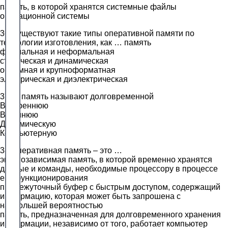
память, в которой хранятся системные файлы
операционной системы
36.Существуют такие типы оперативной памяти по
технологии изготовления, как … память
формальная и неформальная
статическая и динамическая
объемная и крупноформатная
электрическая и диэлектрическая
37.… память называют долговременной
Внутреннюю
Внешнюю
Динамическую
Компьютерную
38.Оперативная память – это …
энергозависимая память, в которой временно хранятся
данные и команды, необходимые процессору в процессе
его функционирования
промежуточный буфер с быстрым доступом, содержащий
информацию, которая может быть запрошена с
наибольшей вероятностью
память, предназначенная для долговременного хранения
информации, независимо от того, работает компьютер