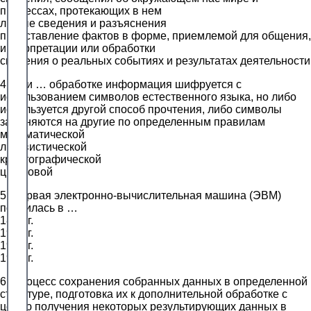
процессах, протекающих в нем
любые сведения и разъяснения
представление фактов в форме, приемлемой для общения,
интерпретации или обработки
сведения о реальных событиях и результатах деятельности
4. При … обработке информация шифруется с
использованием символов естественного языка, но либо
используется другой способ прочтения, либо символы
заменяются на другие по определенным правилам
математической
лингвистической
криптографической
цифровой
5. Первая электронно-вычислительная машина (ЭВМ)
появилась в …
1823 г.
1946 г.
1951 г.
1949 г.
6. Процесс сохранения собранных данных в определенной
структуре, подготовка их к дополнительной обработке с
целью получения некоторых результирующих данных в