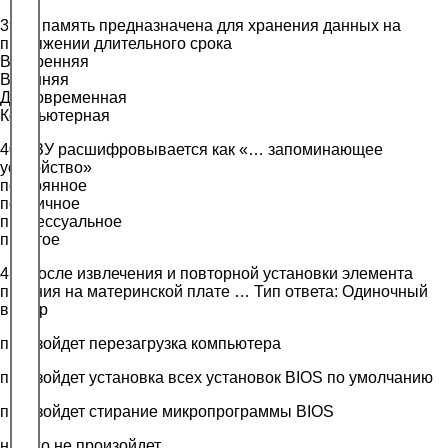
39.… память предназначена для хранения данных на
протяжении длительного срока
Внутренняя
Внешняя
Долговременная
Компьютерная
40.ПЗУ расшифровывается как «… запоминающее
устройство»
постоянное
первичное
процессуальное
простое
41. После извлечения и повторной установки элемента
питания на материнской плате … Тип ответа: Одиночный
выбор
произойдет перезагрузка компьютера
произойдет установка всех установок BIOS по умолчанию
произойдет стирание микропрограммы BIOS
ничего не произойдет