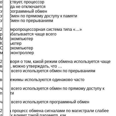
отсутствует, процессор
никогда не отключается
это программный обмен
это обмен по прямому доступу к памяти
это обмен по прерываниям
27.Микропроцессорная система типа «…»
разрабатывается чаще всего
Микрокомпьютер
Компьютер
Суперкомпьютер
микроконтроллер
28.Говоря о том, какой режим обмена используется чаще
всего, можно утверждать, что …
чаще всего используется обмен по прерываниям
все режимы используются одинаково часто
чаще всего используется обмен по прямому доступу к
памяти
чаще всего используется программный обмен
29.На процесс обмена сигналами по магистрали слабее
других влияет такой параметр, как …