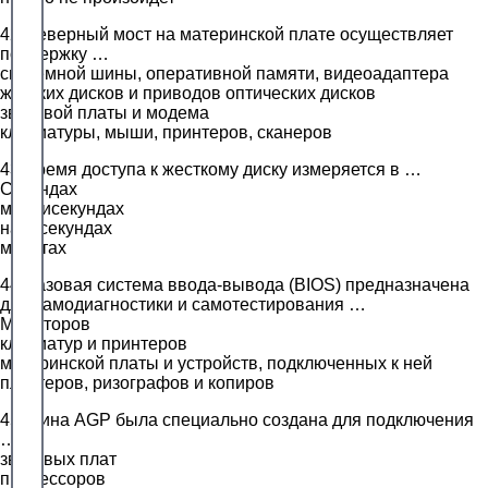
42.Северный мост на материнской плате осуществляет
поддержку …
системной шины, оперативной памяти, видеоадаптера
жестких дисков и приводов оптических дисков
звуковой платы и модема
клавиатуры, мыши, принтеров, сканеров
43.Время доступа к жесткому диску измеряется в …
Секундах
миллисекундах
наносекундах
минутах
44.Базовая система ввода-вывода (BIOS) предназначена
для самодиагностики и самотестирования …
Мониторов
клавиатур и принтеров
материнской платы и устройств, подключенных к ней
плоттеров, ризографов и копиров
45.Шина AGP была специально создана для подключения
…
звуковых плат
процессоров