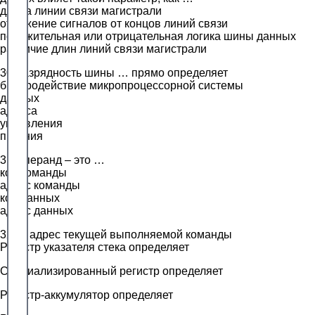
длина линии связи магистрали
отражение сигналов от концов линий связи
положительная или отрицательная логика шины данных
различие длин линий связи магистрали
30.Разрядность шины … прямо определяет
быстродействие микропроцессорной системы
данных
адреса
управления
питания
31.Операнд – это …
код команды
адрес команды
код данных
адрес данных
32.… адрес текущей выполняемой команды
Регистр указателя стека определяет
Специализированный регистр определяет
Регистр-аккумулятор определяет