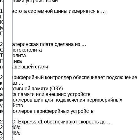
внешними устройствами
19. Частота системной шины измеряется в …
Гц
КГц
МГц
ГГц
20. Материнская плата сделана из …
Стеклотекстолита
Текстолита
Пластика
нержавеющей стали
21 Периферийный контроллер обеспечивает подключение
к узлам …
оперативной памяти (ОЗУ)
адреса памяти или внешних устройств
контроллеров шин для подключения периферийных
устройств
контроллеров периферийных устройств
22. PCI-Express x1 обеспечивают скорость до …
250 Мб/с
500 Мб/с
2 Гб/с