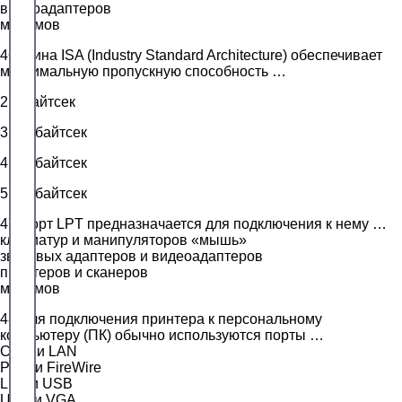
видеоадаптеров
модемов
46.Шина ISA (Industry Standard Architecture) обеспечивает
максимальную пропускную способность …
2 Мбайтсек
3,3 Мбайтсек
4,5 Мбайтсек
5,5 Мбайтсек
47.Порт LPT предназначается для подключения к нему …
клавиатур и манипуляторов «мышь»
звуковых адаптеров и видеоадаптеров
принтеров и сканеров
модемов
48.Для подключения принтера к персональному
компьютеру (ПК) обычно используются порты …
COM и LAN
PS/2 и FireWire
LPT и USB
USB и VGA