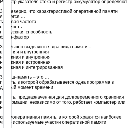
Регистр указателя стека и регистр-аккумулятор определяют
33. Неверно, что характеристикой оперативной памяти
является …
тактовая частота
стоимость
пропускная способность
форм-фактор
34.Обычно выделяются два вида памяти – …
внешняя и внутренняя
наружная и внутренняя
наружная и встроенная
наружная и интегрированная
35.Кеш-память – это …
память, в которой обрабатывается одна программа в
данный момент времени
память, предназначенная для долговременного хранения
информации, независимо от того, работает компьютер или
нет
сверхоперативная память, в которой хранятся наиболее
часто используемые участки оперативной памяти