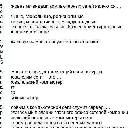
52.Основными видами компьютерных сетей являются …
сети
локальные, глобальные, региональные
клиентские, корпоративные, международные
социальные, развлекательные, бизнес-ориентированные
внутренние и внешние
53.Локальную компьютерную сеть обозначают …
WAN
MAN
LAN
SUN
54.Компьютер, предоставляющий свои ресурсы
пользователям сети, – это …
пользовательский компьютер
клиент
сервер
общий компьютер
55.Узловым в компьютерной сети служит сервер, …
располагаемый в здании главного офиса сетевой компании
связывающий остальные компьютеры сети
на котором располагается база сетевых данных
на котором установлена серверная операционная система