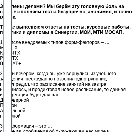
Завалены делами? Мы берём эту головную боль на
себя: выполняем тесты безупречно, анонимно, и точно
в срок.
Так же выполняем ответы на тесты, курсовые работы,
практики и дипломы в Синергии, МОИ, МТИ МОСАП.
1.В числе внедряемых типов форм-факторов – …
Mini-ITX
Nano-ITX
Pico-ITX
Baby-AT+
2.Если вечером, когда вы уже вернулись из учебного
заведения, неожиданно позвонил одногруппник,
предупредил, что расписание занятий на завтра
изменилось, и продиктовал новое расписание, то данная
информация будет для вас …
Достоверной
Полной
Актуальной
полезной
3. Информация – это …
сведения, сообщения об окружающем нас мире и