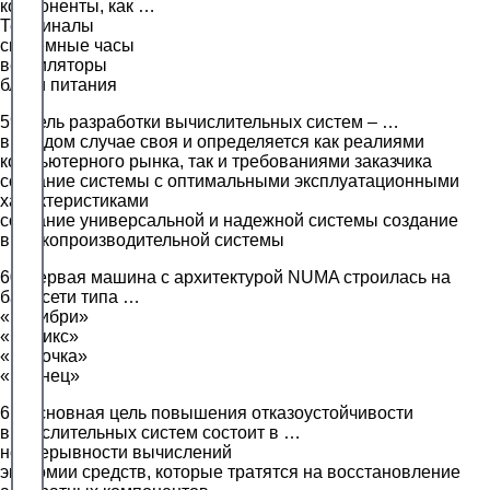
компоненты, как …
Терминалы
системные часы
вентиляторы
блоки питания
59.Цель разработки вычислительных систем – …
в каждом случае своя и определяется как реалиями
компьютерного рынка, так и требованиями заказчика
создание системы с оптимальными эксплуатационными
характеристиками
создание универсальной и надежной системы создание
высокопроизводительной системы
60.Первая машина с архитектурой NUMA строилась на
базе сети типа …
«Колибри»
«Феникс»
«Бабочка»
«Птенец»
61.Основная цель повышения отказоустойчивости
вычислительных систем состоит в …
непрерывности вычислений
экономии средств, которые тратятся на восстановление