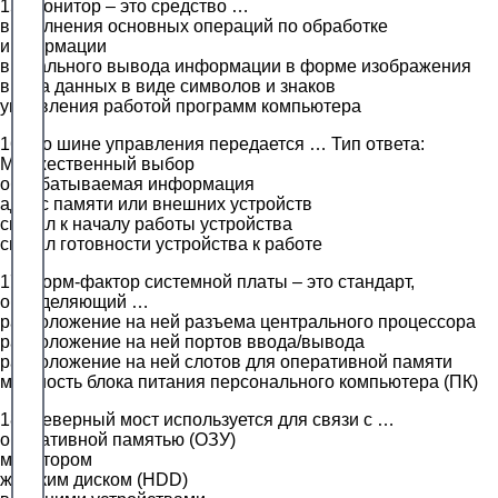
15. Монитор – это средство …
выполнения основных операций по обработке
информации
визуального вывода информации в форме изображения
ввода данных в виде символов и знаков
управления работой программ компьютера
16. По шине управления передается … Тип ответа:
Множественный выбор
обрабатываемая информация
адрес памяти или внешних устройств
сигнал к началу работы устройства
сигнал готовности устройства к работе
17. Форм-фактор системной платы – это стандарт,
определяющий …
расположение на ней разъема центрального процессора
расположение на ней портов ввода/вывода
расположение на ней слотов для оперативной памяти
мощность блока питания персонального компьютера (ПК)
18. Северный мост используется для связи с …
оперативной памятью (ОЗУ)
монитором
жестким диском (HDD)