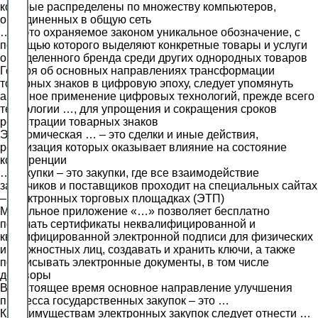
которые распределены по множеству компьютеров,
объединенных в общую сеть
… – это охраняемое законом уникальное обозначение, с
помощью которого выделяют конкретные товары и услуги
определенного бренда среди других однородных товаров
Говоря об основных направлениях трансформации
товарных знаков в цифровую эпоху, следует упомянуть
активное применение цифровых технологий, прежде всего
технологии …, для упрощения и сокращения сроков
регистрации товарных знаков
Экономическая … – это сделки и иные действия,
реализация которых оказывает влияние на состояние
конкуренции
… закупки – это закупки, где все взаимодействие
заказчиков и поставщиков проходит на специальных сайтах
– электронных торговых площадках (ЭТП)
Мобильное приложение «…» позволяет бесплатно
получать сертификаты неквалифицированной и
квалифицированной электронной подписи для физических
и должностных лиц, создавать и хранить ключи, а также
подписывать электронные документы, в том числе
договоры
В настоящее время основное направление улучшения
процесса государственных закупок – это …
К преимуществам электронных закупок следует отнести …