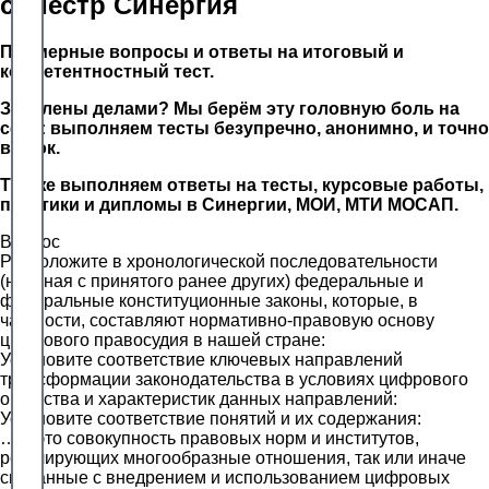
семестр Синергия
Примерные вопросы и ответы на итоговый и
компетентностный тест.
Завалены делами? Мы берём эту головную боль на
себя: выполняем тесты безупречно, анонимно, и точно
в срок.
Так же выполняем ответы на тесты, курсовые работы,
практики и дипломы в Синергии, МОИ, МТИ МОСАП.
Вопрос
Расположите в хронологической последовательности
(начиная с принятого ранее других) федеральные и
федеральные конституционные законы, которые, в
частности, составляют нормативно-правовую основу
цифрового правосудия в нашей стране:
Установите соответствие ключевых направлений
трансформации законодательства в условиях цифрового
общества и характеристик данных направлений:
Установите соответствие понятий и их содержания:
… – это совокупность правовых норм и институтов,
регулирующих многообразные отношения, так или иначе
связанные с внедрением и использованием цифровых