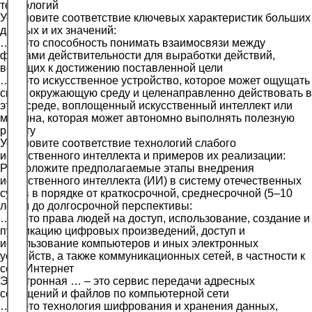
технологий
Установите соответствие ключевых характеристик больших
данных и их значений:
… – это способность понимать взаимосвязи между
фактами действительности для выработки действий,
ведущих к достижению поставленной цели
… – это искусственное устройство, которое может ощущать
свою окружающую среду и целенаправленно действовать в
этой среде, воплощенный искусственный интеллект или
машина, которая может автономно выполнять полезную
работу
Установите соответствие технологий слабого
искусственного интеллекта и примеров их реализации:
Расположите предполагаемые этапы внедрения
искусственного интеллекта (ИИ) в систему отечественных
судов в порядке от краткосрочной, среднесрочной (5–10
лет) и до долгосрочной перспективы:
… – это права людей на доступ, использование, создание и
публикацию цифровых произведений, доступ и
использование компьютеров и иных электронных
устройств, а также коммуникационных сетей, в частности к
сети Интернет
Электронная … – это сервис передачи адресных
сообщений и файлов по компьютерной сети
… – это технология шифрования и хранения данных,