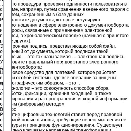
… – это процедура проверки подлинности пользователя в
системе, например, путем сравнения введенного пароля с
паролем, сохраненным в базе данных
Расположите документы, которые регулируют
правоотношения в сфере электронного документооборота
и вопросы, связанные с применением электронной
подписи, в хронологическом порядке (начиная с принятого
ранее других):
Электронная подпись, представляющая собой файл,
отдельный от документа, который подписан такой
подписью, – это так называемая … электронная подпись
Установите правильный порядок этапов электронного
документооборота:
Цифровое средство для платежей, которое работает
внутри особой системы, где все операции защищены
криптографическим образом, – это …
… технологии – это совокупность способов сбора,
обработки, фиксации, хранения входящей, а также
формирования и распространения исходной информации
особым (цифровым) методом
Вопрос
Развитие цифровых технологий ставит перед правовой
системой новые вызовы, требующие переосмысления ее
структуры и принципов функционирования. Существует
несколько ключевых направлений трансформации