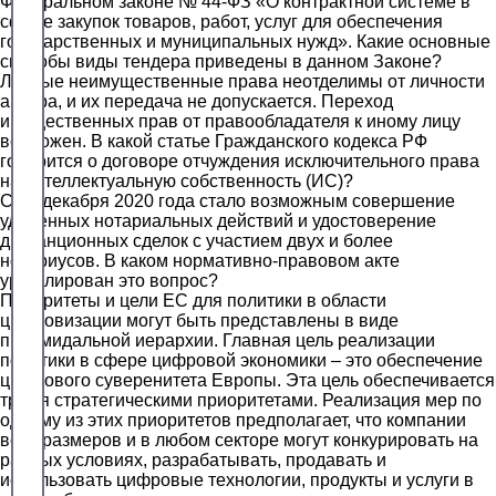
Федеральном законе № 44-ФЗ «О контрактной системе в
сфере закупок товаров, работ, услуг для обеспечения
государственных и муниципальных нужд». Какие основные
способы виды тендера приведены в данном Законе?
Личные неимущественные права неотделимы от личности
автора, и их передача не допускается. Переход
имущественных прав от правообладателя к иному лицу
возможен. В какой статье Гражданского кодекса РФ
говорится о договоре отчуждения исключительного права
на интеллектуальную собственность (ИС)?
С 29 декабря 2020 года стало возможным совершение
удаленных нотариальных действий и удостоверение
дистанционных сделок с участием двух и более
нотариусов. В каком нормативно-правовом акте
урегулирован это вопрос?
Приоритеты и цели ЕС для политики в области
цифровизации могут быть представлены в виде
пирамидальной иерархии. Главная цель реализации
политики в сфере цифровой экономики – это обеспечение
цифрового суверенитета Европы. Эта цель обеспечивается
тремя стратегическими приоритетами. Реализация мер по
одному из этих приоритетов предполагает, что компании
всех размеров и в любом секторе могут конкурировать на
равных условиях, разрабатывать, продавать и
использовать цифровые технологии, продукты и услуги в