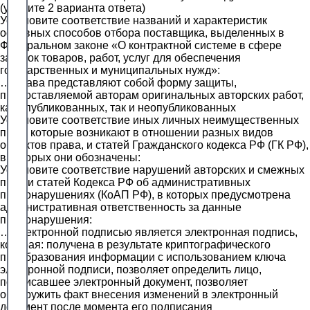
(укажите 2 варианта ответа)
Установите соответствие названий и характеристик
основных способов отбора поставщика, выделенных в
Федеральном законе «О контрактной системе в сфере
закупок товаров, работ, услуг для обеспечения
государственных и муниципальных нужд»:
… права представляют собой форму защиты,
предоставляемой авторам оригинальных авторских работ,
как опубликованных, так и неопубликованных
Установите соответствие иных личных неимущественных
прав, которые возникают в отношении разных видов
объектов права, и статей Гражданского кодекса РФ (ГК РФ),
в которых они обозначены:
Установите соответствие нарушений авторских и смежных
прав и статей Кодекса РФ об административных
правонарушениях (КоАП РФ), в которых предусмотрена
административная ответственность за данные
правонарушения:
… электронной подписью является электронная подпись,
которая: получена в результате криптографического
преобразования информации с использованием ключа
электронной подписи, позволяет определить лицо,
подписавшее электронный документ, позволяет
обнаружить факт внесения изменений в электронный
документ после момента его подписания