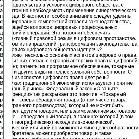
законодательства в условиях цифрового общества, с
акцентом на необходимость применения синергетического
подхода. В частности, особое внимание следует уделить
формированию комплексной отрасли законодательства,
касающейся вопросов цифровых процессуальных
действий и операций. Это позволит обеспечить
эффективный правовой режим в цифровом пространстве.
О каком из направлений трансформации законодательства
в условиях цифрового общества идет речь?
Выделяют несколько основных аспектов цифрового права.
Один из них связан с охраной авторских прав на цифровой
контент, патенты на программное обеспечение, товарные
знаки и другие виды интеллектуальной собственности. О
каком из аспектов цифрового права идет речь?
В рамках традиционной экономики используется понятие
«товарный рынок». Федеральный закон «О защите
конкуренции» так раскрывает это понятие: «Товарный
рынок – сфера обращения товара (в том числе товара
иностранного производства), который не может быть
заменен другим товаром, или взаимозаменяемых товаров
(далее – определенный товар), в границах которой (в том
числе географических) исходя из экономической,
технической или иной возможности либо целесообразности
приобретатель может приобрести товар, и такая
возможность либо целесообразность отсутствует за ее