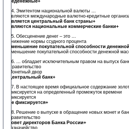
неденежные+
14. Эмитентом национальной валюты …
являются международные валютно-кредитные организ
является центральный банк страны+
являются национальные коммерческие банки+
15. Обесценение денег – это …
снижение нормы ссудного процента
уменьшение покупательной способности денежно
уменьшение покупательной способности денежной ма
16. … обладает исключительным правом на выпуск бан
Правительство
Монетный двор
Центральный банк+
17. В настоящее время официальное содержание золот
фиксируется на определенный промежуток времени
фиксируется
не фиксируется+
18. Решение о выпуске в обращение новых монет и бан
правительство
совет директоров Банка России+
казначейство