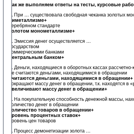
Так же выполняем ответы на тесты, курсовые раб
1. При … существовала свободная чеканка золотых мо
биметаллизме+
серебряном стандарте
золотом монометаллизме+
2. Эмиссия денег осуществляется …
государством
коммерческими банками
центральным банком+
3. Деньги, находящиеся в оборотных кассах рассчетно
не считаются деньгами, находящимися в обращении
считаются деньгами, находящимися в обращении+
сокращают массу денег в обращении, т.к. находятся в 
увеличивают массу денег в обращении+
4. На покупательную способность денежной массы, на
количество денег в обращении
количество товаров в обращении+
уровень процентных ставок+
уровень цен товаров
5. Процесс демонетизации золота …