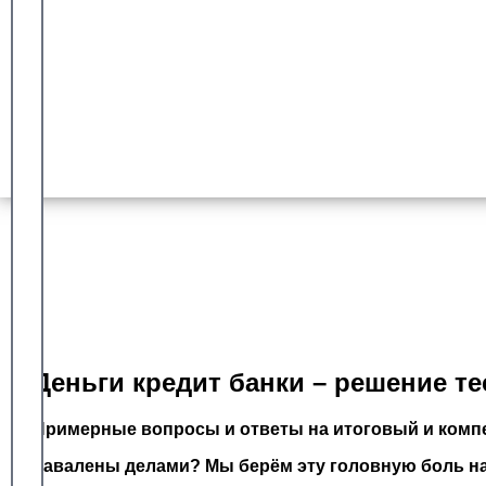
Гарантия сдачи
Более 8 лет работы с университетом синергия
Доказанный опыт
Оплата после успешной сдачи
Деньги кредит банки – решение т
Примерные вопросы и ответы на итоговый и компе
Завалены делами? Мы берём эту головную боль на 