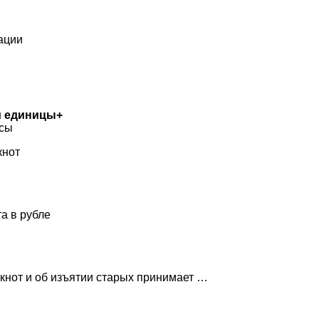
ации
й единицы+
ссы
кнот
а в рубле
кнот и об изъятии старых принимает …