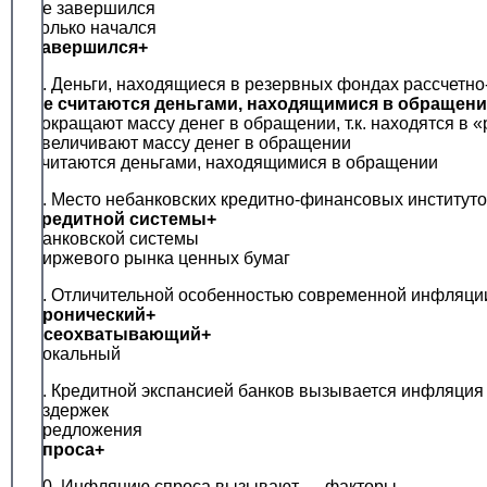
не завершился
только начался
завершился+
6. Деньги, находящиеся в резервных фондах рассчетно
не считаются деньгами, находящимися в обращен
сокращают массу денег в обращении, т.к. находятся в 
увеличивают массу денег в обращении
считаются деньгами, находящимися в обращении
7. Место небанковских кредитно-финансовых институтов
кредитной системы+
банковской системы
биржевого рынка ценных бумаг
8. Отличительной особенностью современной инфляци
хронический+
всеохватывающий+
локальный
9. Кредитной экспансией банков вызывается инфляция
издержек
предложения
спроса+
10. Инфляцию спроса вызывают … факторы