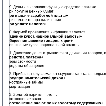
19. Деньги выполняют функцию средства платежа …
при покупке ценных бумаг
при выдаче заработной платы+
при оплате товара наличными
при уплате налогов+
20. Формой проявления инфляции является …
падение курса национальной валюты+
общее повышение товарных цен+
повышение курса национальной валюты
21. Движение денег отрывается от движения товаров,
средства платежа+
меры стоимости
средства обращения
22. Прибыль, получаемая от ссудного капитала, подраз
предпринимательский доход+
иностранные займы
амортизация
23. Золотой паритет – это …
соотношение валют
соотношение валют по их золотому содержанию+