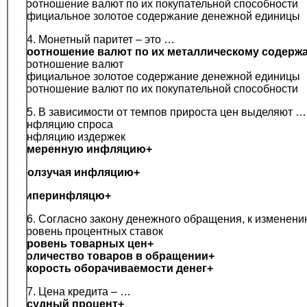
соотношение валют по их покупательной способности
официальное золотое содержание денежной единицы
24. Монетный паритет – это …
соотношение валют по их металлическому содерж
соотношение валют
официальное золотое содержание денежной единицы
соотношение валют по их покупательной способности
25. В зависимости от темпов прироста цен выделяют …
инфляцию спроса
инфляцию издержек
умеренную инфляцию+
ползучая инфляцию+
гиперинфляцю+
26. Согласно закону денежного обращения, к измене
уровень процентных ставок
уровень товарных цен+
количество товаров в обращении+
скорость оборачиваемости денег+
27. Цена кредита – …
ссудный процент+