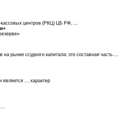
-кассовых центров (РКЦ) ЦБ РФ, …
ии+
«резерве»
 на рынке ссудного капитала: это составная часть …
и является … характер
 …