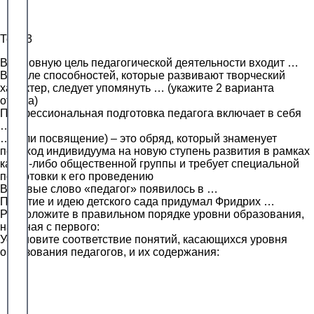
Тест 3
В основную цель педагогической деятельности входит …
В числе способностей, которые развивают творческий
характер, следует упомянуть … (укажите 2 варианта
ответа)
Профессиональная подготовка педагога включает в себя
…
… (или посвящение) – это обряд, который знаменует
переход индивидуума на новую ступень развития в рамках
какой-либо общественной группы и требует специальной
подготовки к его проведению
Впервые слово «педагог» появилось в …
Понятие и идею детского сада придумал Фридрих …
Расположите в правильном порядке уровни образования,
начиная с первого:
Установите соответствие понятий, касающихся уровня
образования педагогов, и их содержания: