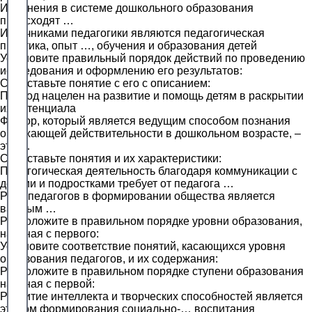
Изменения в системе дошкольного образования
происходят …
Источниками педагогики являются педагогическая
практика, опыт …, обучения и образования детей
Установите правильный порядок действий по проведению
исследования и оформлению его результатов:
Сопоставьте понятие с его с описанием:
Подход нацелен на развитие и помощь детям в раскрытии
их потенциала
Фактор, который является ведущим способом познания
окружающей действительности в дошкольном возрасте, –
это …
Сопоставьте понятия и их характеристики:
Педагогическая деятельность благодаря коммуникации с
детьми и подростками требует от педагога …
Роль педагогов в формировании общества является
важным …
Расположите в правильном порядке уровни образования,
начиная с первого:
Установите соответствие понятий, касающихся уровня
образования педагогов, и их содержания:
Расположите в правильном порядке ступени образования
начиная с первой:
Развитие интеллекта и творческих способностей является
этапом формирования социально-… воспитания