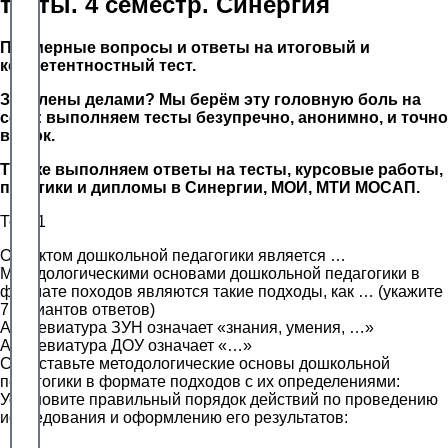
тесты. 4 семестр. Синергия
Примерные вопросы и ответы на итоговый и
компетентностный тест.
Завалены делами? Мы берём эту головную боль на
себя: выполняем тесты безупречно, анонимно, и точно
в срок.
Так же выполняем ответы на тесты, курсовые работы,
практики и дипломы в Синергии, МОИ, МТИ МОСАП.
Тест 1
Объектом дошкольной педагогики является …
Методологическими основами дошкольной педагогики в
формате походов являются такие подходы, как … (укажите
7вариантов ответов)
Аббревиатура ЗУН означает «знания, умения, …»
Аббревиатура ДОУ означает «…»
Сопоставьте методологические основы дошкольной
педагогики в формате подходов с их определениями:
Установите правильный порядок действий по проведению
исследования и оформлению его результатов: