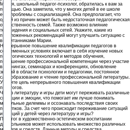
Мария, школьный педагог-психолог, обратилась к вам за
помощью. Она заметила, что у многих детей в ее школе
есть проблемы с социализацией. Она предполагает, что
одной из причин может быть недостаточная педагогическая
ответственность семей. Также возможно влияние
телевидения и социальных сетей. Укажите, какие из
предложенных рекомендаций могут улучшить ситуацию с
воспитанниками Марии.
Непрерывное повышение квалификации педагогов в
современных условиях включает в себя изучение новых
педагогических технологий и методов обучения,
повышение профессиональной компетенции через участие
в тренингах, семинарах и конференциях, обновление
знаний в области психологии и педагогики, постоянное
самообразование и чтение профессиональной литературы.
Укажите цель непрерывного повышения квалификации
педагогов.
Через литературу и игры дети могут переживать различные
ситуации и эмоции, что помогает им лучше понимать
моральные дилеммы и осознавать последствия своих
поступков. За счет чего происходит переживание ситуаций
и эмоций у детей через литературу и игры?
Педагог в художественно-эстетическом воспитании
дошкольников может использовать множество различных
методов и средств. Данные методы и средства