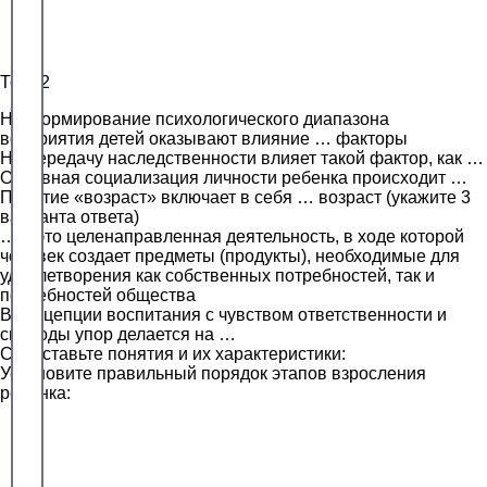
Тест 2
На формирование психологического диапазона
восприятия детей оказывают влияние … факторы
На передачу наследственности влияет такой фактор, как …
Основная социализация личности ребенка происходит …
Понятие «возраст» включает в себя … возраст (укажите 3
варианта ответа)
… – это целенаправленная деятельность, в ходе которой
человек создает предметы (продукты), необходимые для
удовлетворения как собственных потребностей, так и
потребностей общества
В концепции воспитания с чувством ответственности и
свободы упор делается на …
Сопоставьте понятия и их характеристики:
Установите правильный порядок этапов взросления
ребенка: