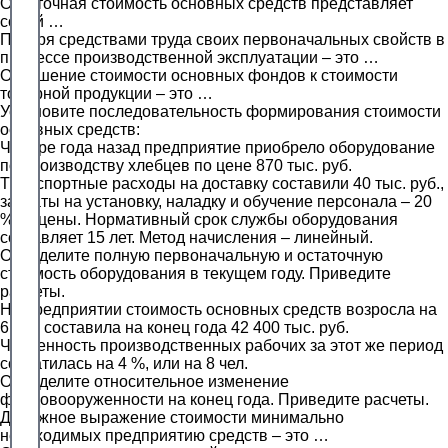
Остаточная стоимость основных средств представляет
собой …
Потеря средствами труда своих первоначальных свойств в
процессе производственной эксплуатации – это …
Отношение стоимости основных фондов к стоимости
товарной продукции – это …
Установите последовательность формирования стоимости
основных средств:
Четыре года назад предприятие приобрело оборудование
по производству хлебцев по цене 870 тыс. руб.
Транспортные расходы на доставку составили 40 тыс. руб.,
затраты на установку, наладку и обучение персонала – 20
% от цены. Нормативный срок службы оборудования
составляет 15 лет. Метод начисления – линейный.
Определите полную первоначальную и остаточную
стоимость оборудования в текущем году. Приведите
расчеты.
На предприятии стоимость основных средств возросла на
6 % и составила на конец года 42 400 тыс. руб.
Численность производственных рабочих за этот же период
сократилась на 4 %, или на 8 чел.
Определите относительное изменение
фондовооруженности на конец года. Приведите расчеты.
Денежное выражение стоимости минимально
необходимых предприятию средств – это …