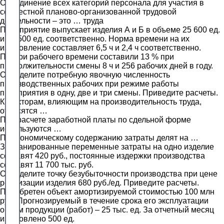
Объединение всех категорий персонала для участия в
совместной планово-организованной трудовой
деятельности – это … труда
Предприятие выпускает изделия А и Б в объеме 25 600 ед.
и 49 500 ед. соответственно. Норма времени на их
изготовление составляет 6,5 ч и 2,4 ч соответственно.
Потери рабочего времени составили 13 % при
продолжительности смены 8 ч и 256 рабочих дней в году.
Определите потребную явочную численность
производственных рабочих при режиме работы
предприятия в одну, две и три смены. Приведите расчеты.
К факторам, влияющим на производительность труда,
относятся …
При расчете заработной платы по сдельной форме
используются …
По экономическому содержанию затраты делят на …
Запланированные переменные затраты на одно изделие
составят 420 руб., постоянные издержки производства
составят 11 700 тыс. руб.
Определите точку безубыточности производства при цене
реализации изделия 680 руб./ед. Приведите расчеты.
Приобретен объект амортизируемой стоимостью 100 млн
руб. Прогнозируемый в течение срока его эксплуатации
объем продукции (работ) – 25 тыс. ед. За отчетный месяц
изготовлено 500 ед.