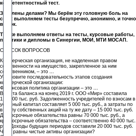
компетентностный тест.
Завалены делами? Мы берём эту головную боль на
себя: выполняем тесты безупречно, анонимно, и точно
в срок.
Так же выполняем ответы на тесты, курсовые работы,
практики и дипломы в Синергии, МОИ, МТИ МОСАП.
СПИСОК ВОПРОСОВ
Коммерческая организация, не наделенная правом
собственности на имущество, закрепленное за ним
собственником, – это …
Установите последовательность этапов создания
коммерческой организации:
Финансовая политика организации – это …
Валюта баланса на конец 2019 г. ООО «Мир» составила
120 000 тыс. руб. Задолженность учредителей по взносам в
уставный капитал составляет 5 000 тыс. руб., а затраты по
выкупу собственных акций на ту же дату – 15 000 тыс. руб.
Долгосрочные обязательства равны 70 000 тыс. руб., а
краткосрочные обязательства – соответственно 40 000 тыс.
руб. Доходы будущих периодов составили 20 000 тыс. руб.
Чему равны чистые активы организации?