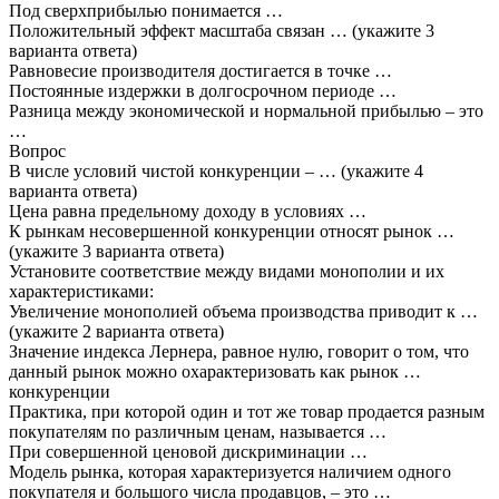
Под сверхприбылью понимается …
Положительный эффект масштаба связан … (укажите 3
варианта ответа)
Равновесие производителя достигается в точке …
Постоянные издержки в долгосрочном периоде …
Разница между экономической и нормальной прибылью – это
…
Вопрос
В числе условий чистой конкуренции – … (укажите 4
варианта ответа)
Цена равна предельному доходу в условиях …
К рынкам несовершенной конкуренции относят рынок …
(укажите 3 варианта ответа)
Установите соответствие между видами монополии и их
характеристиками:
Увеличение монополией объема производства приводит к …
(укажите 2 варианта ответа)
Значение индекса Лернера, равное нулю, говорит о том, что
данный рынок можно охарактеризовать как рынок …
конкуренции
Практика, при которой один и тот же товар продается разным
покупателям по различным ценам, называется …
При совершенной ценовой дискриминации …
Модель рынка, которая характеризуется наличием одного
покупателя и большого числа продавцов, – это …