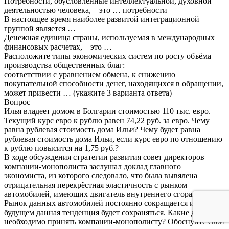
Потребности, обусловленные интеллектуальной, духовной
деятельностью человека, – это … потребности
В настоящее время наиболее развитой интеграционной
группой является …
Денежная единица страны, используемая в международных
финансовых расчетах, – это …
Расположите типы экономических систем по росту объёма
производства общественных благ:
соответствии с уравнением обмена, к снижению
покупательной способности денег, находящихся в обращении,
может привести … (укажите 3 варианта ответа)
Вопрос
Илья владеет домом в Болгарии стоимостью 110 тыс. евро.
Текущий курс евро к рублю равен 74,22 руб. за евро. Чему
равна рублевая стоимость дома Ильи? Чему будет равна
рублевая стоимость дома Ильи, если курс евро по отношению
к рублю повысится на 1,75 руб.?
В ходе обсуждения стратегии развития совет директоров
компании-монополиста заслушал доклад главного
экономиста, из которого следовало, что была вывялена
отрицательная перекрёстная эластичность с рынком
автомобилей, имеющих двигатель внутреннего сгорания.
Рынок данных автомобилей постоянно сокращается и в
будущем данная тенденция будет сохраняться. Какие действия
необходимо принять компании-монополисту? Обоснуйте свой