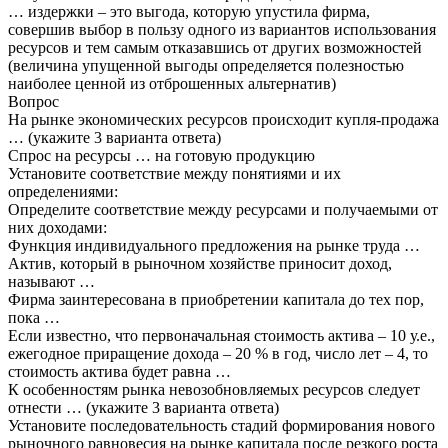
… издержки – это выгода, которую упустила фирма,
совершив выбор в пользу одного из вариантов использования
ресурсов и тем самым отказавшись от других возможностей
(величина упущенной выгоды определяется полезностью
наиболее ценной из отброшенных альтернатив)
Вопрос
На рынке экономических ресурсов происходит купля-продажа
… (укажите 3 варианта ответа)
Спрос на ресурсы … на готовую продукцию
Установите соответствие между понятиями и их
определениями:
Определите соответствие между ресурсами и получаемыми от
них доходами:
Функция индивидуального предложения на рынке труда …
Актив, который в рыночном хозяйстве приносит доход,
называют …
Фирма заинтересована в приобретении капитала до тех пор,
пока …
Если известно, что первоначальная стоимость актива – 10 у.е.,
ежегодное приращение дохода – 20 % в год, число лет – 4, то
стоимость актива будет равна …
К особенностям рынка невозобновляемых ресурсов следует
отнести … (укажите 3 варианта ответа)
Установите последовательность стадий формирования нового
рыночного равновесия на рынке капитала после резкого роста