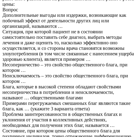
цены:
Вопрос
Дополнительные выгоды или издержки, возникающие как
побочный эффект от деятельности других лиц или
организаций, называются …
Ситуация, при которой пациент не в состоянии
самостоятельно поставить себе диагноз, выбрать методы
лечения и даже оценить то, насколько эффективно оно
осуществляется, и со стороны врача становятся возможны
злоупотребления (в том числе связанные с нанесением ущерба
здоровью клиента), является примером …
Несоперничество – это свойство общественного блага, при
котором …
Неисключаемость – это свойство общественного блага, при
котором …
Блага, которые в высокой степени обладают свойствами
несоперничества в потреблении и неисключаемости,
называют … общественными благами
Примерами перегружаемых смешанных благ являются такие
блага, как … (укажите 3 варианта ответа)
Проблема заинтересованности в общественных благах и
уклонения от участия в коллективных действиях,
необходимых для получения этих благ, называется …
Состояние, при котором цены общественного блага для
различных индивидов, точно отражающие дифференциацию