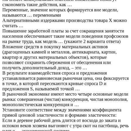
сэкономить такие действия, как …
Переменные, значение которых формируется вне модели,
называются … переменными
Альтернативными издержками производства товара Х можно
считать …
Повышение заработной платы за счет сокращения занятости
населения обеспечивают такие модели поведения профсоюзов
на рынке труда, как модель … (укажите 2 варианта ответа)
Вложение средств в покупку материальных активов
(драгоценных камней и металлов, антиквариата, картин,
квартир и других материальных объектов), которые
позволяют сохранить сбережения от обесценения или
получить дополнительный доход, – это …
В результате взаимодействия спроса и предложения
устанавливается равновесная рыночная цена, она фиксируется
в точке, в которой пересекаются кривые спроса D и
предложения S, называемой точкой …
В рыночной экономике имеют место четыре основные модели
рынка: совершенная (чистая) конкуренция, чистая монополия,
монополистическая конкуренция и …
Установите соответствие между значениями коэффициента
прямой ценовой эластичности и формами эластичности:
Если в деревне рабочий день длится от восхода до заката и
испокон веков хозяева выгоняют с утра скот на пастбища, речь
идет о … экономической системе