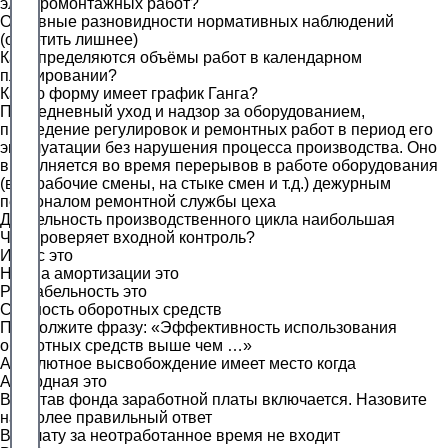
электромонтажных работ?
Основные разновидности нормативных наблюдений
(отметить лишнее)
Как определяются объёмы работ в календарном
планировании?
Какую форму имеет график Ганга?
Повседневный уход и надзор за оборудованием,
проведение регулировок и ремонтных работ в период его
эксплуатации без нарушения процесса производства. Оно
выполняется во время перерывов в работе оборудования
(в нерабочие смены, на стыке смен и т.д.) дежурным
персоналом ремонтной службы цеха
Длительность производственного цикла наибольшая
Что проверяет входной контроль?
Износ это
Норма амортизации это
Рентабельность это
Сущность оборотных средств
Продолжите фразу: «Эффективность использования
оборотных средств выше чем …»
Абсолютное высвобождение имеет место когда
Аккордная это
В состав фонда заработной платы включается. Назовите
наиболее правильный ответ
В оплату за неотработанное время не входит