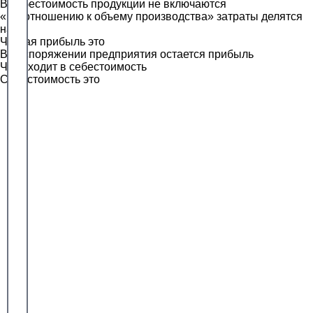
В себестоимость продукции не включаются
«По отношению к объему производства» затраты делятся
на
Чистая прибыль это
В распоряжении предприятия остается прибыль
Что входит в себестоимость
Себестоимость это