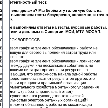
компетентностный тест.
Завалены делами? Мы берём эту головную боль на
себя: выполняем тесты безупречно, анонимно, и точно
в срок.
Так же выполняем ответы на тесты, курсовые работы,
практики и дипломы в Синергии, МОИ, МТИ МОСАП.
СПИСОК ВОПРОСОВ
В сетевом графике элемент, обозначающий работу, не
требующую для своего выполнения затрат труда или
ресурсов, это
В сетевом графике элемент, обозначающий логическую
связь между двумя или несколькими событиями, не
требующими ни затрат времени, ни ресурсов, но
указывающая, что возможность начала одной работы
непосредственно зависит от результатов другой, это
Основным принципом правильной организации
инструментального хозяйства монтажного управления
является… (выбрать правильный ответ)
Кем осуществляется руководство технической
деятельностью электромонтажных организаций?
На ком лежит обязанность работы по механизации