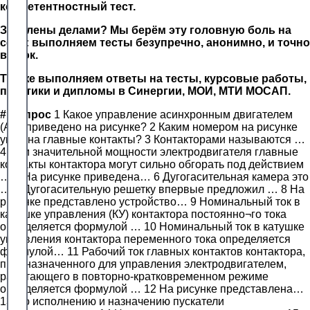
компетентностный тест.
Завалены делами? Мы берём эту головную боль на
себя: выполняем тесты безупречно, анонимно, и точно
в срок.
Так же выполняем ответы на тесты, курсовые работы,
практики и дипломы в Синергии, МОИ, МТИ МОСАП.
#
Вопрос
1 Какое управление асинхронным двигателем
(АД) приведено на рисунке? 2 Каким номером на рисунке
указана главные контакты? 3 Контакторами называются …
4 При значительной мощности электродвигателя главные
контакты контактора могут сильно обгорать под действием
… 5 На рисунке приведена… 6 Дугогасительная камера это
… 7 Дугогасительную решетку впервые предложил … 8 На
рисунке представлено устройство… 9 Номинальный ток в
катушке управления (КУ) контактора постоянно¬го тока
определяется формулой … 10 Номинальный ток в катушке
управления контактора переменного тока определяется
формулой… 11 Рабочий ток главных контактов контактора,
предназначенного для управления электродвигателем,
работающего в повторно-кратковременном режиме
определяется формулой … 12 На рисунке представлена…
13 По исполнению и назначению пускатели