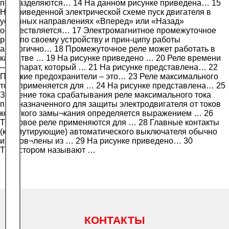
подразделяются… 14 На данном рисунке приведена… 15
На приведенной электрической схеме пуск двигателя в
условных направлениях «Вперед» или «Назад»
осуществляется… 17 Электромагнитное промежуточное
реле по своему устройству и прин-ципу работы
аналогично… 18 Промежуточное реле может работать в
качестве … 19 На рисунке приведено … 20 Реле времени
— аппарат, который … 21 На рисунке представлена… 22
Плавкие предохранители – это… 23 Реле максимального
тока применяется для … 24 На рисунке представлена… 25
Значение тока срабатывания реле максимального тока
предназначенного для защиты электродвигателя от токов
короткого замы¬кания определяется выражением … 26
Тепловое реле применяются для … 28 Главные контакты
(коммутирующие) автоматического выключателя обычно
изготов¬лены из … 29 На рисунке приведено… 30
Тиристором называют …
КОНТАКТЫ