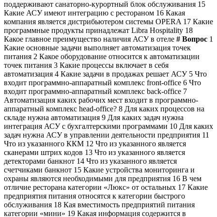
поддерживают санаторно-курортный блок обслуживания 15
Какие АСУ имеют интеграцию с рестораном 16 Какая
компания является дистрибьютером системы OPERA 17 Какие
программные продукты принадлежат Libra Hospitality 18
Какое главное преимущество наличия АСУ в отеле
#
Вопрос
1
Какие основные задачи выполняет автоматизация точек
питания 2 Какое оборудование относится к автоматизации
точек питания 3 Какие процессы включает в себя
автоматизация 4 Какие задачи в продажах решает АСУ 5 Что
входит программно-аппаратный комплекс front-office 6 Что
входит программно-аппаратный комплекс back-office 7
Автоматизация каких рабочих мест входит в программно-
аппаратный комплекс head-office? 8 Для каких процессов на
складе нужна автоматизация 9 Для каких задач нужна
интеграция АСУ с бухгалтерскими программами 10 Для каких
задач нужна АСУ в управлении деятельности предприятия 11
Что из указанного ККМ 12 Что из указанного является
сканерами штрих кодов 13 Что из указанного является
детекторами банкнот 14 Что из указанного является
счетчиками банкнот 15 Какие устройства мониторинга и
охраны являются необходимыми для предприятия 16 В чем
отличие ресторана категории «Люкс» от остальных 17 Какие
предприятия питания относятся к категории быстрого
обслуживания 18 Кая вместимость предприятий питания
категории «мини» 19 Какая информация содержится в