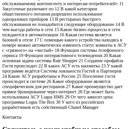
обслуживаемому контингенту и интересам потребителей» 11
Закусочные различают по 12 В какой категории
общественного питания разрешено использование
одноразовых приборов 13 В ресторанах быстрого
обслуживания не понадобится следующее оборудование 14 В
чем выгода работы в сети 15 Какие бизнес-процессы в сети
нуждаются в автоматизации 16 Какая система является
базовой в отеле 17 С помощью какого устройства находясь в
номере можно автоматически изменить статус комнаты в АСУ
с «грязного» на «чистый» 18 Функции системы телефонного
сервиса 19 Функции интерактивного телевидения 20 Какая
основная задача системы Rate Shopper 21 Создание профайла
Гостя происходит 22 В каких АСУ есть шахматка 23 У какой
программе ведётся Система лояльности Гостей и Партнеров
24 Какие АСУ разработаны в России 25 Поселение гостя
происходит в системе 26 Какое оборудование является
специфическим для ресторанов 27 Какое преимущество дает
прямое бронирование через интернет 28 Где может быть
использована АСУ Logus HMS 29 От чего зависит цена
программы Logus The Box 30 У кого из российских
разработчиков есть собственный Chanel Manager
Контакты