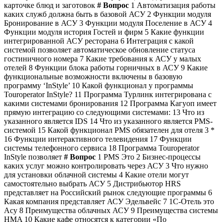
карточке блюд и заготовок
#
Вопрос
1 Автоматизация работы
каких служб должна быть в базовой АСУ 2 Функции модуля
Бронирование в АСУ 3 Функции модуля Поселение в АСУ 4
Функции модуля история Гостей и фирм 5 Какие функции
интегрированной АСУ ресторана 6 Интеграция с какой
системой позволяет автоматическое обновление статуса
гостиничного номера 7 Какие требования к АСУ у малых
отелей 8 Функции блока работы горничных в АСУ 9 Какие
функциональные возможности включены в базовую
программу ‘InStyle’ 10 Какой функционал у программы
Touroperator InStyle? 11 Программа Турлинк интегрирована с
какими системами бронирования 12 Программа Кагуоп имеет
прямую интеграцию со следующими системами: 13 Что из
указанного является IDS 14 Что из указанного является PMS-
системой 15 Какой функционал PMS обязателен для отеля 3 *
16 Функции интерактивного телевидения 17 Функции
системы телефонного сервиса 18 Программа Touroperator
InStyle позволяет
#
Вопрос
1 PMS Это 2 Бизнес-процессы
каких услуг можно контролировать через АСУ 3 Что нужно
для установки облачной системы 4 Какие отели могут
самостоятельно выбрать АСУ 5 Дистрибьютор HRS
представляет на Российский рынок следующие программы 6
Какая компания представляет АСУ Эдельвейс 7 1С-Отель это
Асу 8 Преимущества облачных АСУ 9 Преимущества системы
HMA 10 Какие кафе относятся к категории «По