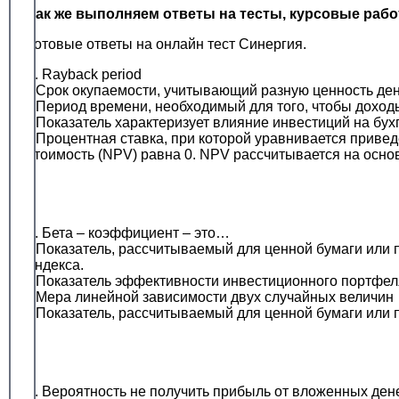
Так же выполняем ответы на тесты, курсовые раб
Готовые ответы на онлайн тест Синергия.
1. Rayback period
• Срок окупаемости, учитывающий разную ценность ден
• Период времени, необходимый для того, чтобы доход
• Показатель характеризует влияние инвестиций на бу
• Процентная ставка, при которой уравнивается приве
стоимость (NPV) равна 0. NPV рассчитывается на осно
2. Бета – коэффициент – это…
• Показатель, рассчитываемый для ценной бумаги или 
индекса.
• Показатель эффективности инвестиционного портфеля
• Мера линейной зависимости двух случайных величин
• Показатель, рассчитываемый для ценной бумаги или 
3. Вероятность не получить прибыль от вложенных ден