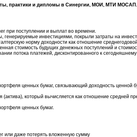
оты, практики и дипломы в Синергии, МОИ, МТИ МОСАП
ег при поступлении и выплат во времени.
ы, генерируемые инвестициями, покрыли затраты на инвес
хгалтерскую норму доходности как отношение среднегодово
денная стоимость будущих денежных поступлений и стоимос
вании потока платежей, дисконтированного к сегодняшнему
портфеля ценных бумаг, связывающий доходность ценной б
 (актива), который вычисляется как отношение средней пр
портфеля ценных бумаг.
ег или даже потерять вложенную сумму