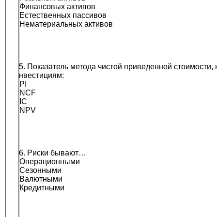
• Финансовых активов
• Естественных пассивов
• Нематериальных активов
15. Показатель метода чистой приведенной стоимости
инвестициям:
• PI
• NCF
• IC
• NPV
16. Риски бывают…
• Операционными
• Сезонными
• Валютными
• Кредитными