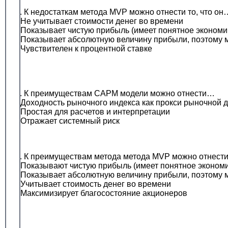
6. К недостаткам метода MVP можно отнести то, что он
• Не учитывает стоимости денег во времени
• Показывает чистую прибыль (имеет понятное экономи
• Показывает абсолютную величину прибыли, поэтому 
• Чувствителен к процентной ставке
7. К преимуществам САРМ модели можно отнести…
• Доходность рыночного индекса как прокси рыночной 
• Простая для расчетов и интерпретации
• Отражает системный риск
8. К преимуществам метода метода MVP можно отнести
• Показывают чистую прибыль (имеет понятное экономи
• Показывает абсолютную величину прибыли, поэтому 
• Учитывает стоимость денег во времени
• Максимизирует благосостояние акционеров