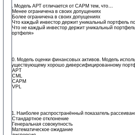
9. Модель АРТ отличается от САРМ тем, что…
• Менее ограничена в своих допущениях
• Более ограничена в своих допущениях
• Что каждый инвестор держит уникальный портфель п
• Что не каждый инвестор держит уникальный портфел
портфеля»
10. Модель оценки финансовых активов. Модель исполь
существующему хорошо диверсифицированному портфел
• APT
• CML
• CAPM
• VPL
11. Наиболее распространённый показатель рассеиван
• Стандартное отклонение
• Генеральная совокупность
• Математическое ожидание
• дисперсия