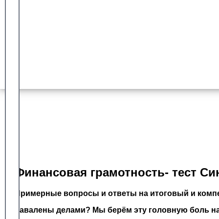
Гарантия сдачи
Более 8 лет работы с университетом синергия
Доказанный опыт
Оплата после успешной сдачи
Финансовая грамотность- тест Си
Примерные вопросы и ответы на итоговый и компе
Завалены делами? Мы берём эту головную боль на 