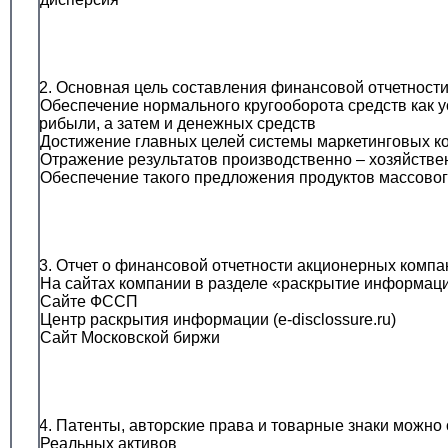
12. Основная цель составления финансовой отчетнос
• Обеспечение нормального кругооборота средств как 
прибыли, а затем и денежных средств
• Достижение главных целей системы маркетинговых 
• Отражение результатов производственно – хозяйстве
• Обеспечение такого предложения продуктов массовог
13. Отчет о финансовой отчетности акционерных комп
• На сайтах компании в разделе «раскрытие информац
• Сайте ФССП
• Центр раскрытия информации (e-disclossure.ru)
• Сайт Московской биржи
14. Патенты, авторские права и товарные знаки можно
• Реальных активов