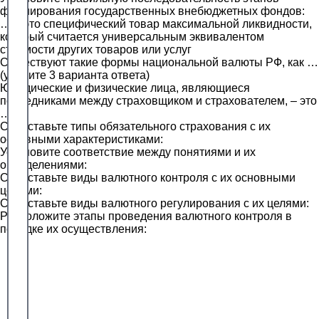
формирования государственных внебюджетных фондов:
… – это специфический товар максимальной ликвидности,
который считается универсальным эквивалентом
стоимости других товаров или услуг
Существуют такие формы национальной валюты РФ, как …
(укажите 3 варианта ответа)
Юридические и физические лица, являющиеся
посредниками между страховщиком и страхователем, – это
…
Сопоставьте типы обязательного страхования с их
основными характеристиками:
Установите соответствие между понятиями и их
определениями:
Сопоставьте виды валютного контроля с их основными
целями:
Сопоставьте виды валютного регулирования с их целями:
Расположите этапы проведения валютного контроля в
порядке их осуществления: