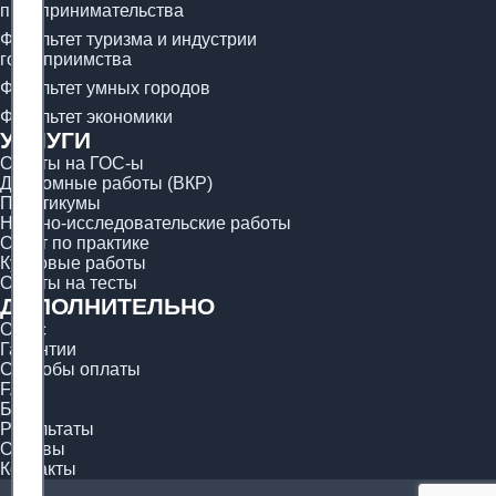
предпринимательства
Факультет туризма и индустрии
гостеприимства
Факультет умных городов
Факультет экономики
УСЛУГИ
Ответы на ГОС-ы
Дипломные работы (ВКР)
Практикумы
Научно-исследовательские работы
Отчёт по практике
Курсовые работы
Ответы на тесты
ДОПОЛНИТЕЛЬНО
О нас
Гарантии
Способы оплаты
FAQ
Блог
Результаты
Отзывы
Контакты