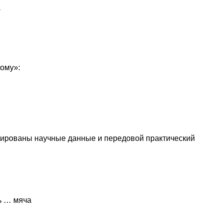
.
ому»:
зированы научные данные и передовой практический
ь … мяча