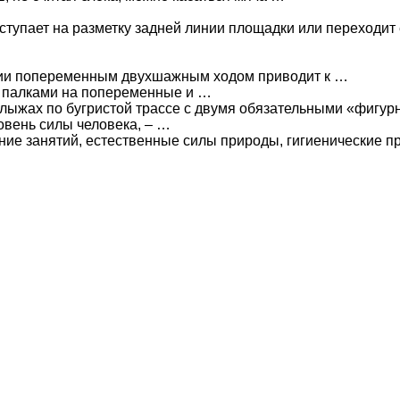
ступает на разметку задней линии площадки или переходит 
ии попеременным двухшажным ходом приводит к …
я палками на попеременные и …
х лыжах по бугристой трассе с двумя обязательными «фигу
овень силы человека, – …
ие занятий, естественные силы природы, гигиенические п