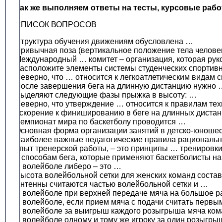
Так же выполняем ответы на тесты, курсовые раб
СПИСОК ВОПРОСОВ
Структура обучения движениям обусловлена …
Привычная поза (вертикальное положение тела человек
Международный … комитет – организация, которая ру
Расположите элементы системы студенческих спортивн
Неверно, что … относится к легкоатлетическим видам 
После завершения бега на длинную дистанцию нужно 
Выделяют следующие фазы прыжка в высоту: …
Неверно, что утверждение … относится к правилам тех
Ускорение к финишированию в беге на длинных диста
Чемпионат мира по баскетболу проводится …
Основная форма организации занятий в детско-юноше
Наиболее важные педагогические правила рационально
опыт тренерской работы, – это принципы … тренировк
К способам бега, которые применяют баскетболисты н
В волейболе либеро – это …
Высота волейбольной сетки для женских команд соста
Антенны считаются частью волейбольной сетки и …
В волейболе при верхней передаче мяча на большое р
В волейболе, если прием мяча с подачи считать перв
В волейболе за выигрыш каждого розыгрыша мяча ком
В волейболе одному и тому же игроку за один розыгрыш