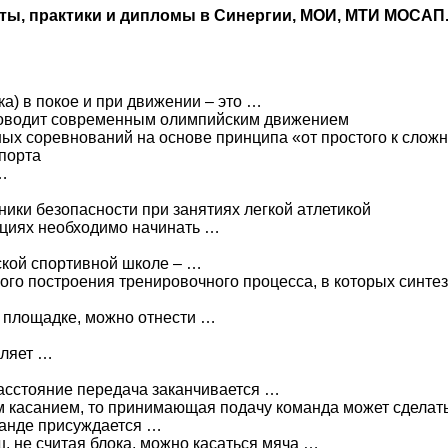
оты, практики и дипломы в Синергии, МОИ, МТИ МОСАП
а) в покое и при движении – это …
ководит современным олимпийским движением
ых соревнований на основе принципа «от простого к сложн
спорта
…
ники безопасности при занятиях легкой атлетикой
нциях необходимо начинать …
ской спортивной школе – …
го построения тренировочного процесса, в которых синте
и
а площадке, можно отнести …
вляет …
асстояние передача заканчивается …
ым касанием, то принимающая подачу команда может сделат
анде присуждается …
, не считая блока, можно касаться мяча …