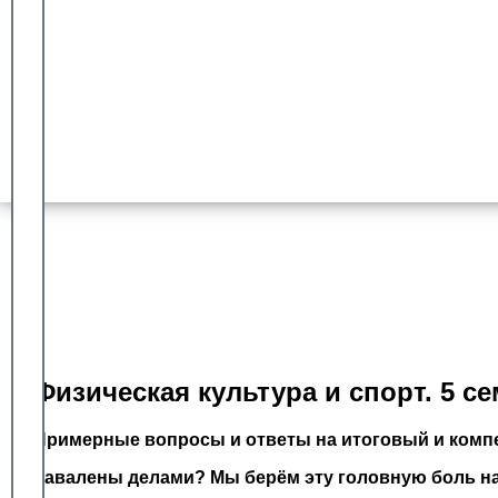
Гарантия сдачи
Более 8 лет работы с университетом синергия
Доказанный опыт
Оплата после успешной сдачи
Физическая культура и спорт. 5 с
Примерные вопросы и ответы на итоговый и компе
Завалены делами? Мы берём эту головную боль на 