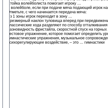
Стойка волейболиста помогает игроку …
В волейболе, если при подаче мяча подающий игрок на
Отметьте, с чего начинается передача мяча:
Из 1 зоны игрок переходит в зону …
Чрезмерный наклон туловища вперед при передвижен
Классические хода разделяют по способу отталкивани
Разновидность фристайла, скоростной спуск на горны
Тестовое упражнение, которое помогает определить ур
Гимнастические упражнения, музыкальное сопровожден
психорегулирующее воздействие, – это … гимнастики