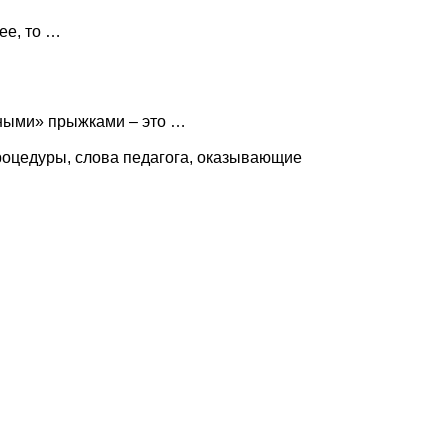
ее, то …
рными» прыжками – это …
роцедуры, слова педагога, оказывающие