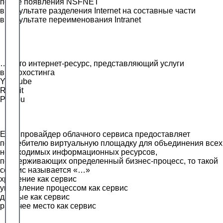
после появления NSFNET
в результате разделения Internet на составные части
в результате переименования Intranet
…– это интернет-ресурс, представляющий услуги
видеохостинга
YouTube
Reddit
Pikabu
Если провайдер облачного сервиса предоставляет
потребителю виртуальную площадку для объединения всех
необходимых информационных ресурсов,
поддерживающих определенный бизнес-процесс, то такой
сервис называется «…»
хранение как сервис
управление процессом как сервис
данные как сервис
рабочее место как сервис