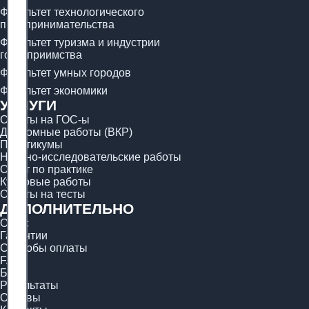
Факультет технологического
предпринимательства
Факультет туризма и индустрии
гостеприимства
Факультет умных городов
Факультет экономики
УСЛУГИ
Ответы на ГОС-ы
Дипломные работы (ВКР)
Практикумы
Научно-исследовательские работы
Отчёт по практике
Курсовые работы
Ответы на тесты
ДОПОЛНИТЕЛЬНО
О нас
Гарантии
Способы оплаты
FAQ
Блог
Результаты
Отзывы