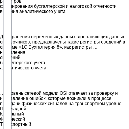
регистров
формирования бухгалтерской и налоговой отчетности
ведения аналитического учета
Для хранения переменных данных, дополняющих данные
справочников, предназначены такие регистры сведений в
системе «1С:Бухгалтерия 8», как регистры …
накопления
сведений
бухгалтерского учета
аналитического учета
… уровень сетевой модели OSI отвечает за проверку и
исправление ошибок, которые возникли в процессе
передачи физических сигналов на транспортном уровне
Прикладной
Канальный
Физический
Транспортный