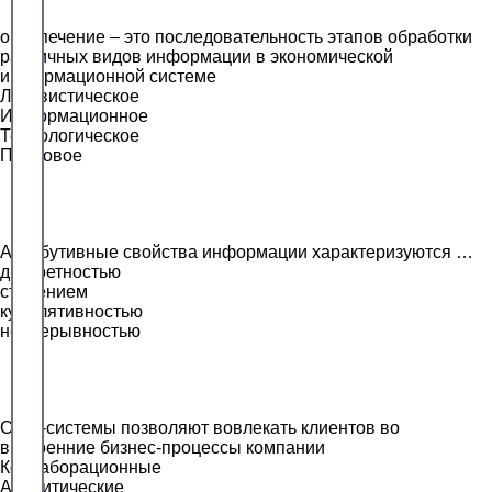
обеспечение – это последовательность этапов обработки
различных видов информации в экономической
информационной системе
Лингвистическое
Информационное
Технологическое
Правовое
Атрибутивные свойства информации характеризуются …
дискретностью
старением
кумулятивностью
непрерывностью
CRM-системы позволяют вовлекать клиентов во
внутренние бизнес-процессы компании
Коллаборационные
Аналитические