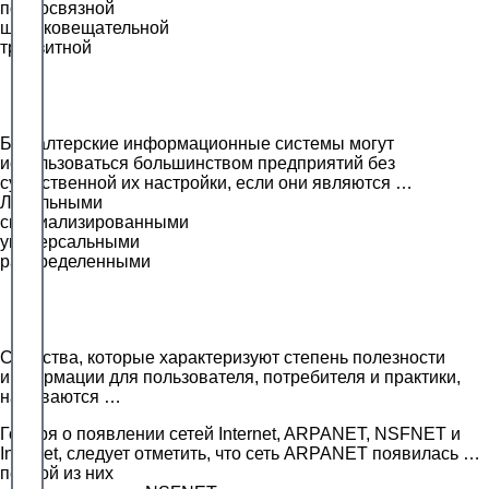
полносвязной
широковещательной
транзитной
Бухгалтерские информационные системы могут
использоваться большинством предприятий без
существенной их настройки, если они являются …
Локальными
специализированными
универсальными
распределенными
Свойства, которые характеризуют степень полезности
информации для пользователя, потребителя и практики,
называются …
Говоря о появлении сетей Internet, ARPANET, NSFNET и
Intranet, следует отметить, что сеть ARPANET появилась …
первой из них