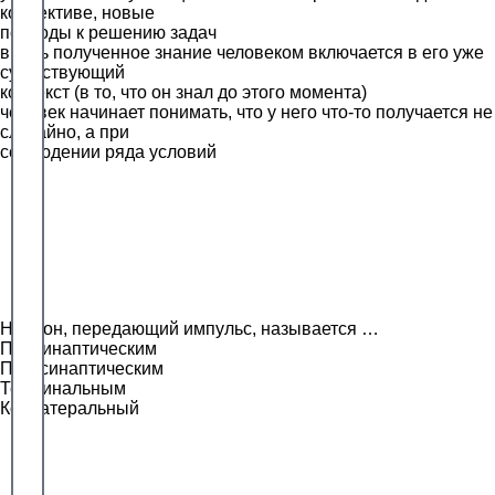
коллективе, новые
подходы к решению задач
вновь полученное знание человеком включается в его уже
существующий
контекст (в то, что он знал до этого момента)
человек начинает понимать, что у него что-то получается не
случайно, а при
соблюдении ряда условий
Нейрон, передающий импульс, называется …
Пресинаптическим
Постсинаптическим
Терминальным
Коллатеральный