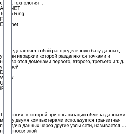
стала технология …
ARCNET
Token Ring
FDDI
Ethernet
… представляет собой распределенную базу данных,
уровни иерархии которой разделяются точками и
называются доменами первого, второго, третьего и т. д.
уровней
DNS
WWW
URI
IRC
Топология, в которой при организации обмена данными
между двумя компьютерами используется транзитная
передача данных через другие узлы сети, называется …
неполносвязной