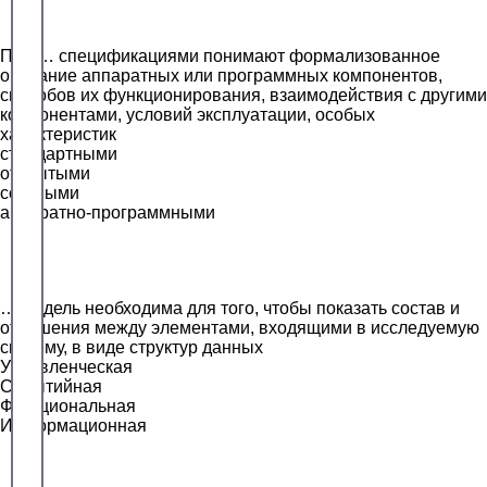
Под … спецификациями понимают формализованное
описание аппаратных или программных компонентов,
способов их функционирования, взаимодействия с другими
компонентами, условий эксплуатации, особых
характеристик
стандартными
открытыми
сетевыми
аппаратно-программными
… модель необходима для того, чтобы показать состав и
отношения между элементами, входящими в исследуемую
систему, в виде структур данных
Управленческая
Событийная
Функциональная
Информационная