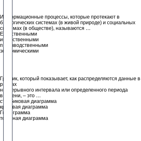
Информационные процессы, которые протекают в
биологических системах (в живой природе) и социальных
системах (в обществе), называются …
Естественными
искусственными
производственными
экономическими
График, который показывает, как распределяются данные в
рамках
непрерывного интервала или определенного периода
времени, – это …
столбиковая диаграмма
круговая диаграмма
Гистограмма
точечная диаграмма