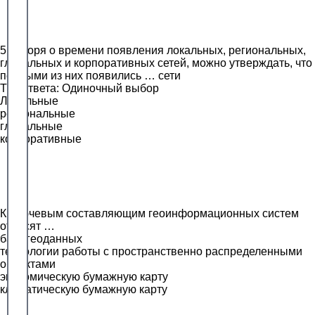
5.Говоря о времени появления локальных, региональных,
глобальных и корпоративных сетей, можно утверждать, что
первыми из них появились … сети
Тип ответа: Одиночный выбор
Локальные
региональные
глобальные
корпоративные
К ключевым составляющим геоинформационных систем
относят …
базу геоданных
технологии работы с пространственно распределенными
объектами
экономическую бумажную карту
климатическую бумажную карту