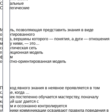
Социальные
Стратегические
Модель, позволяющая представить знания в виде
ориентированного
графа, вершины которого — понятия, а дуги — отношения
между ними, — это…
семантическая сеть
продукционная модель
фрейм
объектно-ориентированная модель
Переход явного знания в неявное проявляется в том
случае, когда …
человек постепенно обучается мастерству, поначалу
каждый шаг дается с
трудом и осознанно контролируется
участники коммуникации осваивают правила поведения в