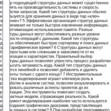
Выбор подходящей структуры данных может существенно
повлиять на производительность системы и скорость
обработки запросов. Какой тип структуры данных обычно
используется для хранения данных в виде пар «ключ-
значение»? 5 Эффективная организация структур данных
обеспечивает не только быстрое извлечение информации,
но и оптимизацию использования памяти. Разные
структуры данных могут обеспечивать разные уровни
сложности операций с данными. Какой тип структуры
данных обеспечивает быструю сортировку и поиск данных
за логарифмическое время? 6 Структуры данных могут
быть простыми или сложными в зависимости от их
организации и характеристик. Правильный выбор
структуры данных позволяет упростить процесс разработки
и повысить читаемость кода. Какой тип структуры данных
является линейной и позволяет добавлять и удалять
элементы только с одного конца? 7 Инструментальные
средства моделирования играют ключевую роль в
разработке и анализе систем, позволяя визуализировать и
тестировать различные аспекты проектов до их
реализации. Эти инструменты помогают создать
абстрактные модели, отражающие реальность. Какой
инструмент моделирования наиболее часто используется
для создания графических диаграмм, представляющих
потоки данных в системе? 8 При разработке программного