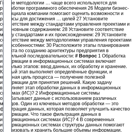
Гибкие методологии … чаще всего используются для
разработки программного обеспечения 26 Модели бизнес-
потенциала компании помогают оценить возможности и
ресурсы для достижения … целей 27 Установите
соответствие между стандартами управления проектами и
их основным содержанием: 28 Установите соответствие
между стандартами и их происхождением: 29 Установите
соответствие между методологиями управления проектами
и их особенностями: 30 Расположите этапы планирования
проекта по созданию архитектуры предприятия в
правильной последовательности:
#
Вопрос
1 Обработка
информации в информационных системах включает
несколько этапов: ввод данных, их обработку и хранение.
Каждый этап выполняет определённые функции, и
конечная цель процесса — получение полезной
информации для принятия решений. Какую задачу
выполняет этап обработки данных в информационных
системах (ИС)? 2 Информационные системы
обрабатывают данные с использованием различных
методов. Один из ключевых методов обработки — это
фильтрация данных, которая позволяет улучшить качество
информации. Что такое фильтрация данных в
информационных системах (ИС)? 4 В современных
информационных системах структуры данных помогают
организовать и хранить большие объемы информации.