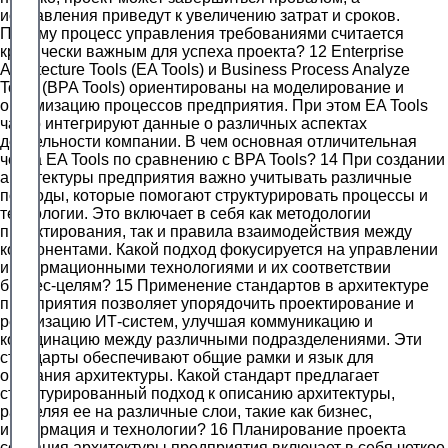
исправления приведут к увеличению затрат и сроков.
Почему процесс управления требованиями считается
критически важным для успеха проекта? 12 Enterprise
Architecture Tools (EA Tools) и Business Process Analyze
Tools (BPA Tools) ориентированы на моделирование и
оптимизацию процессов предприятия. При этом EA Tools
часто интегрируют данные о различных аспектах
деятельности компании. В чем основная отличительная
черта EA Tools по сравнению с BPA Tools? 14 При создании
архитектуры предприятия важно учитывать различные
подходы, которые помогают структурировать процессы и
технологии. Это включает в себя как методологии
проектирования, так и правила взаимодействия между
компонентами. Какой подход фокусируется на управлении
информационными технологиями и их соответствии
бизнес-целям? 15 Применение стандартов в архитектуре
предприятия позволяет упорядочить проектирование и
реализацию ИТ-систем, улучшая коммуникацию и
координацию между различными подразделениями. Эти
стандарты обеспечивают общие рамки и язык для
описания архитектуры. Какой стандарт предлагает
структурированный подход к описанию архитектуры,
разделяя ее на различные слои, такие как бизнес,
информация и технологии? 16 Планирование проекта
создания архитектуры предприятия включает в себя четкое