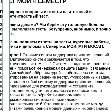
ТЕСТ МОИ 4 СЕМЕСТР
Примерные вопросы и ответы на итоговый и
компетентностный тест.
Завалены делами? Мы берём эту головную боль на
себя: выполняем тесты безупречно, анонимно, и точно
в срок.
Так же выполняем ответы на тесты, курсовые работы,
практики и дипломы в Синергии, МОИ, МТИ МОСАП.
#
Вопрос
1 Отличие систем поддержки принятия решений
от аналитических систем заключается в том, что
аналитические системы… 2 Системы поддержки принятия
решений помогают менеджерам решать задачи, связанные
с… 3 Английской аббревиатурой … обозначена система,
ориентированная на решение неструктурированных задач,
представляет собой систему поддержки принятия решений,
адаптированную для руководителей. 4 Установите
соответствие между типами анализа и их описанием: 5
Расположите этапы обработки информации в
информационных системах в правильной
последовательности: 6 Установите соответствие между
элементами реляционной модели данных и их описанием: