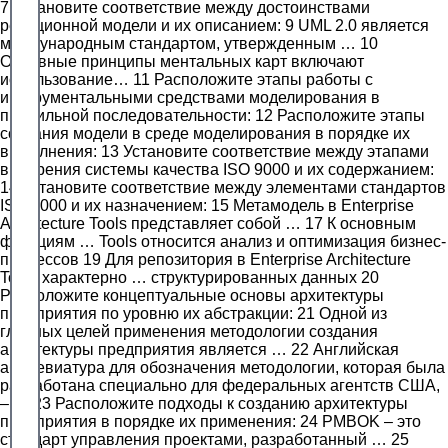
7 Установите соответствие между достоинствами
реляционной модели и их описанием: 9 UML 2.0 является
международным стандартом, утвержденным … 10
Основные принципы ментальных карт включают
использование… 11 Расположите этапы работы с
инструментальными средствами моделирования в
правильной последовательности: 12 Расположите этапы
создания модели в среде моделирования в порядке их
выполнения: 13 Установите соответствие между этапами
внедрения системы качества ISO 9000 и их содержанием:
14 Установите соответствие между элементами стандартов
ISO 9000 и их назначением: 15 Метамодель в Enterprise
Architecture Tools представляет собой … 17 К основным
функциям … Tools относится анализ и оптимизация бизнес-
процессов 19 Для репозитория в Enterprise Architecture
Tools характерно … структурированных данных 20
Расположите концептуальные основы архитектуры
предприятия по уровню их абстракции: 21 Одной из
главных целей применения методологии создания
архитектуры предприятия является … 22 Английская
аббревиатура для обозначения методологии, которая была
разработана специально для федеральных агентств США,
– … 23 Расположите подходы к созданию архитектуры
предприятия в порядке их применения: 24 PMBOK – это
стандарт управления проектами, разработанный … 25