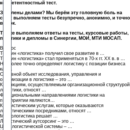
компетентностный тест.
Завалены делами? Мы берём эту головную боль на
себя: выполняем тесты безупречно, анонимно, и точно
в срок.
Так же выполняем ответы на тесты, курсовые работы,
практики и дипломы в Синергии, МОИ, МТИ МОСАП.
Вопрос
Термин «логистика» получил свое развитие в …
Термин «логистика» стал применяться в 70-х гг. XX в. в …
Наиболее точно определяют логистику с позиции бизнеса
как …
Основной объект исследования, управления и
оптимизации в логистике – это …
К функциям, осуществляемым организационной структурой
логистики, относят …
Функциональными направлениями логистики на
предприятии являются…
К логистическим услугам, которые оказываются
логистическими посредниками, относят …
Макрологистика решает …
Логистический аутсорсинг – это …
Цель логистической системы – …