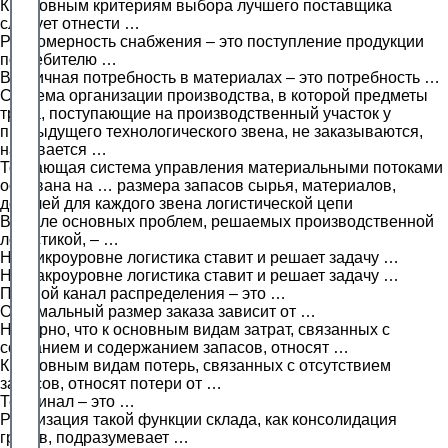
К основным критериям выбора лучшего поставщика
следует отнести …
Равномерность снабжения – это поступление продукции
потребителю …
Вторичная потребность в материалах – это потребность …
Система организации производства, в которой предметы
труда, поступающие на производственный участок у
предыдущего технологического звена, не заказываются,
называется …
Толкающая система управления материальными потоками
основана на … размера запасов сырья, материалов,
деталей для каждого звена логистической цепи
В числе основных проблем, решаемых производственной
логистикой, – …
На микроуровне логистика ставит и решает задачу …
На макроуровне логистика ставит и решает задачу …
Прямой канал распределения – это …
Оптимальный размер заказа зависит от …
Неверно, что к основным видам затрат, связанных с
созданием и содержанием запасов, относят …
К основным видам потерь, связанных с отсутствием
запасов, относят потери от …
Терминал – это …
Реализация такой функции склада, как консолидация
грузов, подразумевает …