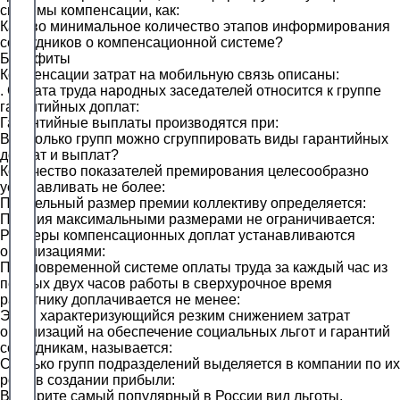
системы компенсации, как:
Каково минимальное количество этапов информирования
сотрудников о компенсационной системе?
Бенефиты
Компенсации затрат на мобильную связь описаны:
. Оплата труда народных заседателей относится к группе
гарантийных доплат:
Гарантийные выплаты производятся при:
Во сколько групп можно сгруппировать виды гарантийных
доплат и выплат?
Количество показателей премирования целесообразно
устанавливать не более:
Предельный размер премии коллективу определяется:
Премия максимальными размерами не ограничивается:
Размеры компенсационных доплат устанавливаются
организациями:
При повременной системе оплаты труда за каждый час из
первых двух часов работы в сверхурочное время
работнику доплачивается не менее:
Этап, характеризующийся резким снижением затрат
организаций на обеспечение социальных льгот и гарантий
сотрудникам, называется:
Сколько групп подразделений выделяется в компании по их
роли в создании прибыли:
Выберите самый популярный в России вид льготы.