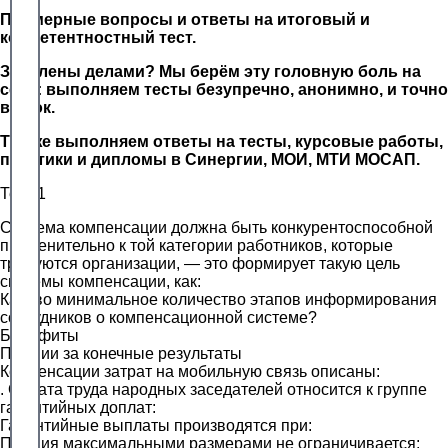
Примерные вопросы и ответы на итоговый и
компетентностный тест.
Завалены делами? Мы берём эту головную боль на
себя: выполняем тесты безупречно, анонимно, и точно
в срок.
Так же выполняем ответы на тесты, курсовые работы,
практики и дипломы в Синергии, МОИ, МТИ МОСАП.
Тест 1
Система компенсации должна быть конкурентоспособной
применительно к той категории работников, которые
требуются организации, — это формирует такую цель
системы компенсации, как:
Каково минимальное количество этапов информирования
сотрудников о компенсационной системе?
Бенефиты
Премии за конечные результаты
Компенсации затрат на мобильную связь описаны:
. Оплата труда народных заседателей относится к группе
гарантийных доплат:
Гарантийные выплаты производятся при:
Премия максимальными размерами не ограничивается: