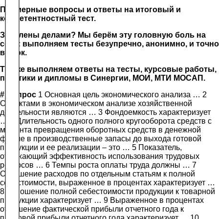
Примерные вопросы и ответы на итоговый и
компетентностный тест.
Завалены делами? Мы берём эту головную боль на
себя: выполняем тесты безупречно, анонимно, и точно
в срок.
Так же выполняем ответы на тесты, курсовые работы,
практики и дипломы в Синергии, МОИ, МТИ МОСАП.
#
Вопрос
1 Основная цель экономического анализа … 2
Объектами в экономическом анализе хозяйственной
деятельности являются … 3 Фондоемкость характеризует
… 4 Длительность одного полного кругооборота средств с
момента превращения оборотных средств в денежной
форме в производственные запасы до выхода готовой
продукции и ее реализации – это … 5 Показатель,
отражающий эффективность использования трудовых
ресурсов … 6 Темпы роста оплаты труда должны … 7
Отношение расходов по отдельным статьям к полной
себестоимости, выраженное в процентах характеризует …
8 Отношение полной себестоимости продукции к товарной
продукции характеризует … 9 Выраженное в процентах
отношение фактической прибыли отчетного года к
плановой прибыли отчетного года характеризует … 10