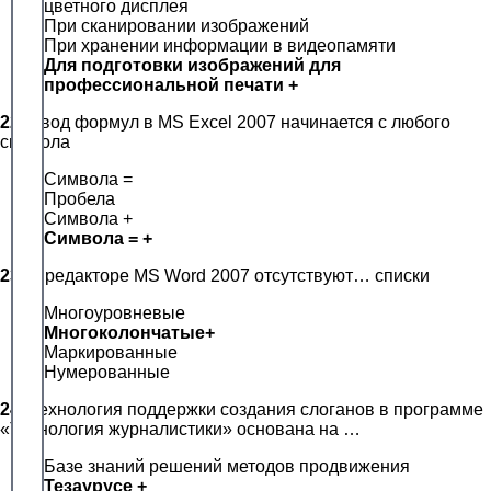
цветного дисплея
При сканировании изображений
При хранении информации в видеопамяти
Для подготовки изображений для
профессиональной печати +
22.
Ввод формул в MS Excel 2007 начинается с любого
символа
Символа =
Пробела
Символа +
Символа = +
23.
В редакторе MS Word 2007 отсутствуют… списки
Многоуровневые
Многоколончатые+
Маркированные
Нумерованные
24.
Технология поддержки создания слоганов в программе
«Технология журналистики» основана на …
Базе знаний решений методов продвижения
Тезаурусе +