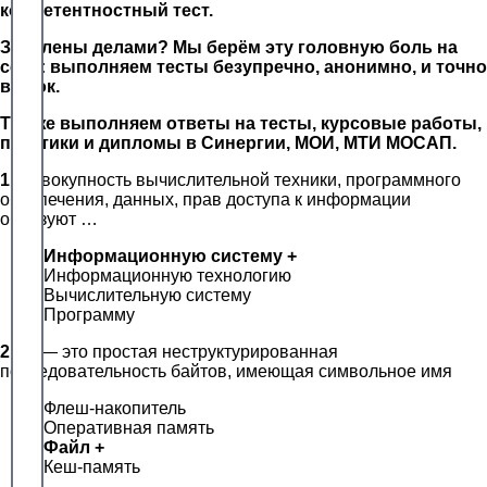
компетентностный тест.
Завалены делами? Мы берём эту головную боль на
себя: выполняем тесты безупречно, анонимно, и точно
в срок.
Так же выполняем ответы на тесты, курсовые работы,
практики и дипломы в Синергии, МОИ, МТИ МОСАП.
1.
Совокупность вычислительной техники, программного
обеспечения, данных, прав доступа к информации
образуют …
Информационную систему +
Информационную технологию
Вычислительную систему
Программу
2.
… — это простая неструктурированная
последовательность байтов, имеющая символьное имя
Флеш-накопитель
Оперативная память
Файл +
Кеш-память