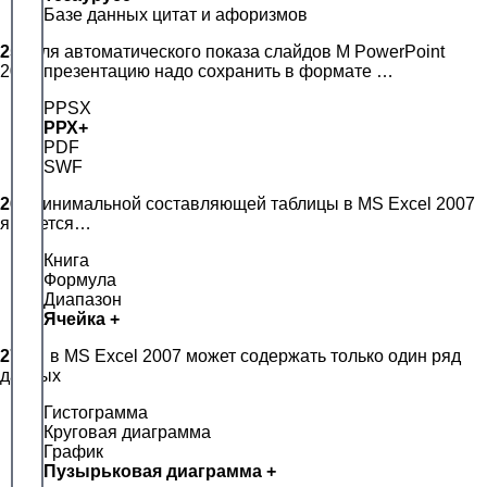
Базе данных цитат и афоризмов
25.
Для автоматического показа слайдов М PowerPoint
2007 презентацию надо сохранить в формате …
PPSX
РРХ+
PDF
SWF
26.
Минимальной составляющей таблицы в МS Ехсеl 2007
является…
Книга
Формула
Диапазон
Ячейка +
27.
… в МS Ехсеl 2007 может содержать только один ряд
данных
Гистограмма
Круговая диаграмма
График
Пузырьковая диаграмма +