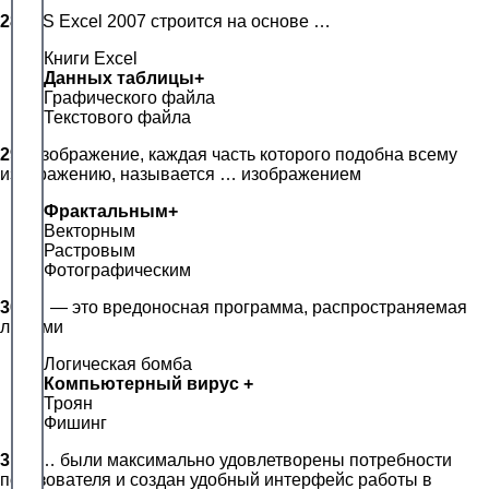
28.
МS Ехсеl 2007 строится на основе …
Книги Ехсеl
Данныx таблицы+
Графического файла
Текстового файла
29.
Изображение, каждая часть которого подобна всему
изображению, называется … изображением
Фрактальным+
Векторным
Растровым
Фотографическим
30.
… — это вредоносная программа, распространяемая
людьми
Логическая бомба
Компьютерный вирус +
Троян
Фишинг
31.
К… были максимально удовлетворены потребности
пользователя и создан удобный интерфейс работы в