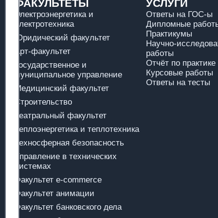
ФАКУЛЬТЕТЫ
УСЛУГИ
Электроэнергетика и
Ответы на ГОС-ы
электротехника
Дипломные работы
Практикумы
Юридический факультет
Научно-исследова
Арт-факультет
работы
Отчёт по практике
Государственное и
Курсовые работы
муниципальное управление
Ответы на тесты
Медицинский факультет
Строительство
Театральный факультет
Теплоэнергетика и теплотехника
Техносферная безопасность
Управление в технических
системах
Факультет e-commerce
Факультет анимации
Факультет банковского дела