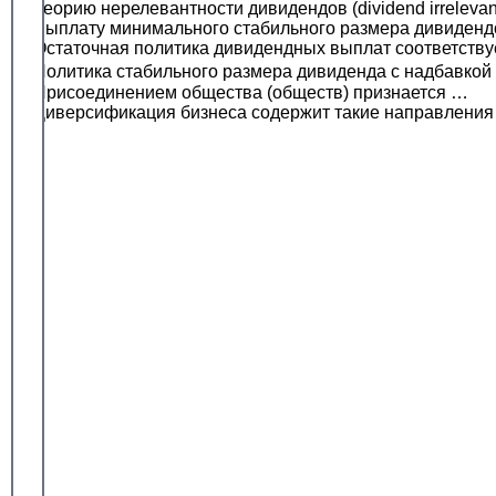
Теорию нерелевантности дивидендов (dividend irreleva
Выплату минимального стабильного размера дивиденд
Остаточная политика дивидендных выплат соответству
Политика стабильного размера дивиденда с надбавкой
Присоединением общества (обществ) признается …
Диверсификация бизнеса содержит такие направления