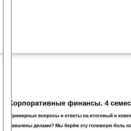
Гарантия сдачи
Более 8 лет работы с университетом синергия
Доказанный опыт
Оплата после успешной сдачи
Корпоративные финансы. 4 семес
Примерные вопросы и ответы на итоговый и компе
Завалены делами? Мы берём эту головную боль на 