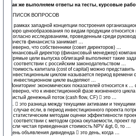
Так же выполняем ответы на тесты, курсовые раб
СПИСОК ВОПРОСОВ
В рамках западной концепции построения организацион
Бюро ценообразования по видам продукции относится 
Согласно исследованиям, проведенным среди руковод
качеств финансиста занимает …
Неверно, что собственники (совет директоров) …
Финансовый директор (финансовый менеджер) компан
Прямые цели выпуска облигаций выполняют такие зада
В соответствии с российским законодательством …
Стоимость капитала (cost of capital) можно представить 
Инвестиционным циклом называется период времени 
В инвестиционном цикле выделяют …
Мониторинг экономических показателей относится к … 
Неверно, что к инвестиционной фазе жизненного цикла
Чистый денежный поток (cash flоw, CF)  это …
…  это разница между текущими активами и текущими
В случае если, в период инвестиционного проекта потр
К статистическим методам оценки эффективности прое
В соответствии с методом срока окупаемости, проект 
Если чистая приведенная стоимость NPV &gt, 0, то …
День объявления дивиденда  это день, когда …