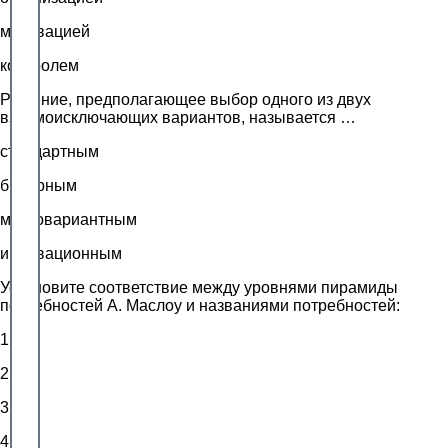
мотивацией
контролем
Решение, предполагающее выбор одного из двух
взаимоисключающих вариантов, называется …
стандартным
бинарным
многовариантным
инновационным
Установите соответствие между уровнями пирамиды
потребностей А. Маслоу и названиями потребностей:
1
2
3
4