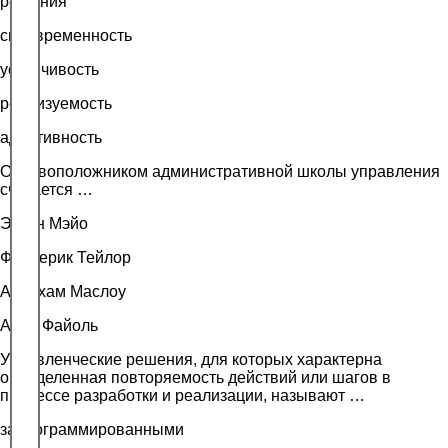
решения
своевременность
устойчивость
реализуемость
адаптивность
Основоположником административной школы управления
считается …
Элтон Мэйо
Фредерик Тейлор
Абрахам Маслоу
Анри Файоль
Управленческие решения, для которых характерна
определенная повторяемость действий или шагов в
процессе разработки и реализации, называют …
запрограммированными