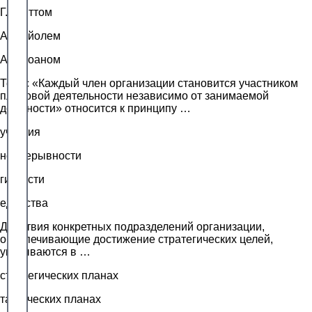
Г. Ганттом
А. Файолем
А. Слоаном
Тезис «Каждый член организации становится участником
плановой деятельности независимо от занимаемой
должности» относится к принципу …
участия
непрерывности
гибкости
единства
Действия конкретных подразделений организации,
обеспечивающие достижение стратегических целей,
указываются в …
стратегических планах
тактических планах