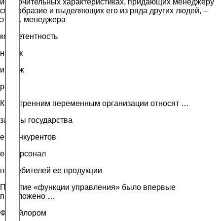
исключительных характеристиках, придающих менеджеру
своеобразие и выделяющих его из ряда других людей, –
это … менеджера
компетентность
навык
имидж
роль
К внутренним переменным организации относят …
законы государства
ее конкурентов
ее персонал
потребителей ее продукции
Понятие «функции управления» было впервые
предложено …
Ф. Тейлором