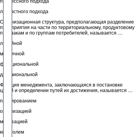
процессного подхода
личностного подхода
Организационная структура, предполагающая разделение
предприятия на части по территориальному, продуктовому
признакам и по группам потребителей, называется …
линейной
матричной
функциональной
дивизиональной
Функция менеджмента, заключающаяся в постановке
целей и определении путей их достижения, называется …
планированием
организацией
мотивацией
контролем