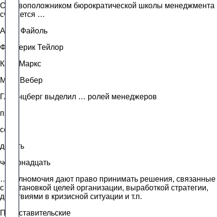
Основоположником бюрократической школы менеджмента
считается …
Анри Файоль
Фредерик Тейлор
Карл Маркс
Макс Вебер
Г. Минцберг выделил … ролей менеджеров
пять
семь
десять
четырнадцать
… полномочия дают право принимать решения, связанные
с постановкой целей организации, выработкой стратегии,
действиями в кризисной ситуации и т.п.
Представительские