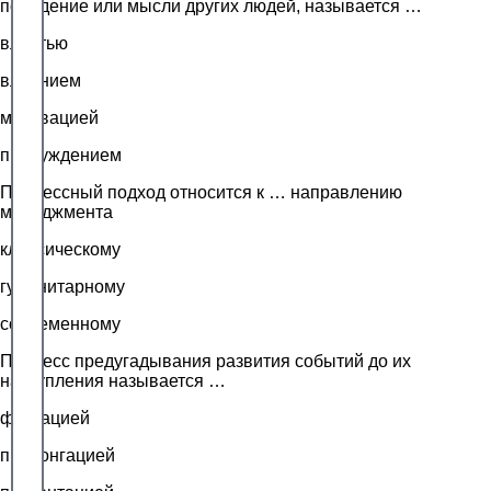
поведение или мысли других людей, называется …
властью
влиянием
мотивацией
принуждением
Процессный подход относится к … направлению
менеджмента
классическому
гуманитарному
современному
Процесс предугадывания развития событий до их
наступления называется …
фиксацией
пролонгацией