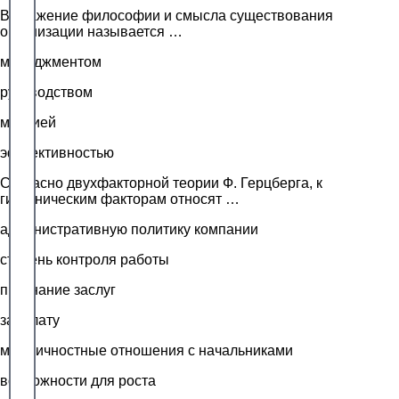
Выражение философии и смысла существования
организации называется …
менеджментом
руководством
миссией
эффективностью
Согласно двухфакторной теории Ф. Герцберга, к
гигиеническим факторам относят …
административную политику компании
степень контроля работы
признание заслуг
зарплату
межличностные отношения с начальниками
возможности для роста