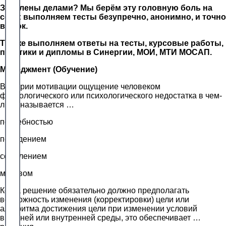
Завалены делами? Мы берём эту головную боль на
себя: выполняем тесты безупречно, анонимно, и точно
в срок.
Так же выполняем ответы на тесты, курсовые работы,
практики и дипломы в Синергии, МОИ, МТИ МОСАП.
Менеджмент (Обучение)
В теории мотивации ощущение человеком
физиологического или психологического недостатка в чем-
либо называется …
потребностью
поведением
сожалением
мотивом
Когда решение обязательно должно предполагать
возможность изменения (корректировки) цели или
алгоритма достижения цели при изменении условий
внешней или внутренней среды, это обеспечивает …