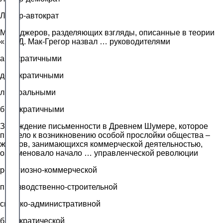
Лидер-автократ
Менеджеров, разделяющих взгляды, описанные в теории
«Х», Д. Мак-Грегор назвал … руководителями
автократичными
демократичными
либеральными
бюрократичными
Зарождение письменности в Древнем Шумере, которое
привело к возникновению особой прослойки общества –
жрецов, занимающихся коммерческой деятельностью,
ознаменовало начало … управленческой революции
религиозно-коммерческой
производственно-строительной
светско-административной
бюрократической