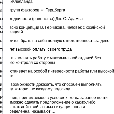
Д. МакКлелланда
двух групп факторов Ф. Герцберга
справедливости (равенства) Дж. С. Адамса
Согласно концепции В. Герчикова, человек с хозяйской
мотивацией …
стремится брать на себя полную ответственность за дело
требует высокой оплаты своего труда
готов выполнять работу с максимальной отдачей без
всякого контроля со стороны
не настаивает на особой интересности работы или высокой
оплате
ищет возможности доказать, что способен выполнять
работу, которая не каждому под силу
Решение, принимаемое в условиях, когда заранее почти
невозможно сделать предположение о каких-либо
вариантах действий, а сама ситуация нова и
неопределенна, называют …