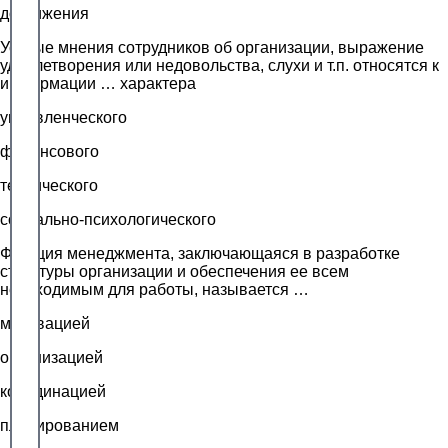
достижения
Устные мнения сотрудников об организации, выражение
удовлетворения или недовольства, слухи и т.п. относятся к
информации … характера
управленческого
финансового
технического
социально-психологического
Функция менеджмента, заключающаяся в разработке
структуры организации и обеспечения ее всем
необходимым для работы, называется …
мотивацией
организацией
координацией
планированием