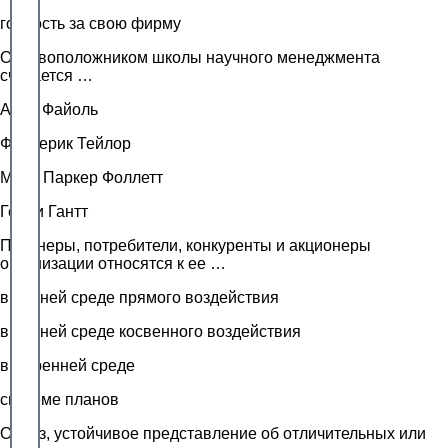
гордость за свою фирму
Основоположником школы научного менеджмента
считается …
Анри Файоль
Фредерик Тейлор
Мэри Паркер Фоллетт
Генри Гантт
Партнеры, потребители, конкуренты и акционеры
организации относятся к ее …
внешней среде прямого воздействия
внешней среде косвенного воздействия
внутренней среде
системе планов
Образ, устойчивое представление об отличительных или