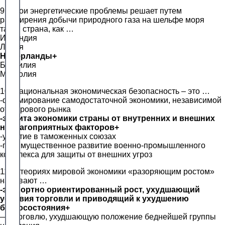
9. Свои энергетические проблемы решает путем
расширения добычи природного газа на шельфе моря
такая страна, как …
Исландия
Ливия
Нидерланды+
Бразилия
Монголия
10. Национальная экономическая безопасность – это …
-формирование самодостаточной экономики, независимой
от мирового рынка
-защита экономики страны от внутренних и внешних
неблагоприятных факторов+
-участие в таможенных союзах
-преимущественное развитие военно-промышленного
комплекса для защиты от внешних угроз
11. В теориях мировой экономики «разоряющим ростом»
называют …
-экспортно ориентированный рост, ухудшающий
условия торговли и приводящий к ухудшению
благосостояния+
— торговлю, ухудшающую положение беднейшей группы