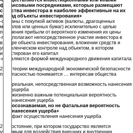
финансовыми посредниками, которые размещают
средства инвестора в наиболее эффективные на их
взгляд объекты инвестирования+
-связаны с покупкой активов (валюты, драгоценных
металлов или ценных бумаг) исключительно с целью
получения прибыли от вероятного изменения их цены
-предполагают непосредственное участие инвестора в
выборе объекта инвестирования, вложении средств и
управленческом контроле над объектом, в котором
инвестирован его капитал
-не являются формой международного движения капитала
26. В теории международной экономической безопасности
под опасностью понимается … интересам общества
реальная, непосредственная возможность нанесения
ущерба
жизненно важным потенциальная вероятность
нанесения ущерба
осознаваемая, но не фатальная вероятность
нанесения ущерба+
факт осуществления нанесения ущерба
27. Состояние, при котором государство является
уязвимым для воздействия внешних и внутренних