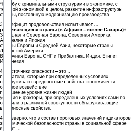
*борьбу с криминальными структурами в экономике, с
теневой экономикой в целом, развитие инфраструктуры
страны, постоянную модернизацию производства
39. Дефицит продовольствия испытывают …
развивающиеся страны (в Африке – южнее Сахары)+
Западная и Северная Европа, Северная Америка,
Австралия и Япония
страны Европы и Средней Азии, некоторые страны
Латинской Америки
Восточная Европа, СНГ и Прибалтика, Индия, Египет,
Индонезия
40. Источники опасности – это …
показатели, которые при определенных условиях
обнаруживают вредоносные свойства экономически
опасное воздействие
повышение уровня жизни людей
условия и факторы, при определенных условиях сами по
себе или в различной совокупности обнаруживающие
вредоносные свойства
41. Неверно, что в состав пороговых значений индикаторов
экономической безопасности страны в социальной сфере
входит …