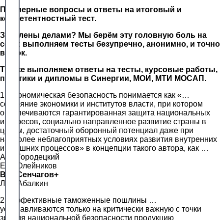
Примерные вопросы и ответы на итоговый и
компетентностный тест.
Завалены делами? Мы берём эту головную боль на
себя: выполняем тесты безупречно, анонимно, и точно
в срок.
Так же выполняем ответы на тесты, курсовые работы,
практики и дипломы в Синергии, МОИ, МТИ МОСАП.
1. Экономическая безопасность понимается как «…
состояние экономики и институтов власти, при котором
обеспечиваются гарантированная защита национальных
интересов, социально направленное развитие страны в
целом, достаточный оборонный потенциал даже при
наиболее неблагоприятных условиях развития внутренних
и внешних процессов» в концепции такого автора, как …
А.Е. Городецкий
Е.А. Олейников
В.К. Сенчагов+
Л.И. Абалкин
2. Эффективные таможенные пошлины …
устанавливаются только на критически важную с точки
зрения национальной безопасности продукцию