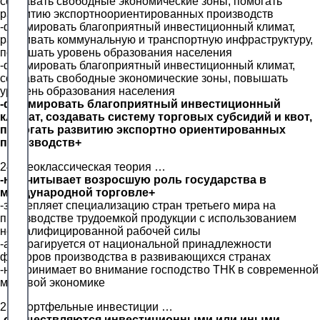
создавать свободные экономические зоны, помогать
развитию экспортноориентированных производств
-формировать благоприятный инвестиционный климат,
развивать коммунальную и транспортную инфраструктуру,
повышать уровень образования населения
-формировать благоприятный инвестиционный климат,
создавать свободные экономические зоны, повышать
уровень образования населения
-формировать благоприятный инвестиционный
климат, создавать систему торговых субсидий и квот,
помогать развитию экспортно ориентированных
производств+
24. Неоклассическая теория …
-не учитывает возросшую роль государства в
международной торговле+
-закрепляет специализацию стран третьего мира на
производстве трудоемкой продукции с использованием
неквалифицированной рабочей силы
-абстрагируется от национальной принадлежности
факторов производства в развивающихся странах
-не принимает во внимание господство ТНК в современной
мировой экономике
25. Портфельные инвестиции …
-осуществляются инвестиционными или иными