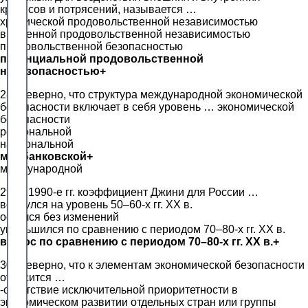
кризисов и потрясений, называется …
хронической продовольственной независимостью
временной продовольственной независимостью
продовольственной безопасностью
потенциальной продовольственной
небезопасностью+
28. Неверно, что структура международной экономической
безопасности включает в себя уровень … экономической
безопасности
региональной
национальной
межбанковской+
международной
29. В 1990-е гг. коэффициент Джини для России …
вернулся на уровень 50–60-х гг. ХХ в.
остался без изменений
уменьшился по сравнению с периодом 70–80-х гг. ХХ в.
вырос по сравнению с периодом 70–80-х гг. ХХ в.+
30. Неверно, что к элементам экономической безопасности
относится …
-отсутствие исключительной приоритетности в
экономическом развитии отдельных стран или группы