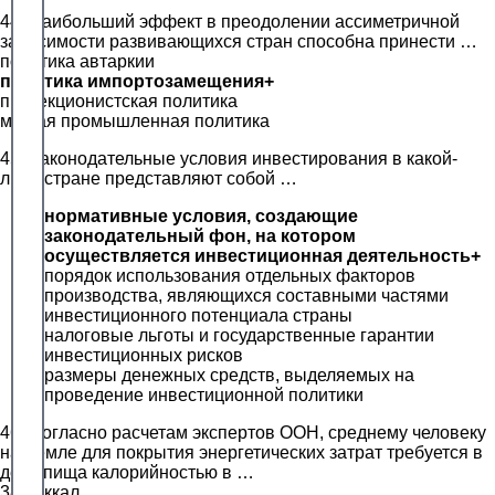
44. Наибольший эффект в преодолении ассиметричной
зависимости развивающихся стран способна принести …
политика автаркии
политика импортозамещения+
протекционистская политика
мягкая промышленная политика
45. Законодательные условия инвестирования в какой-
либо стране представляют собой …
нормативные условия, создающие
законодательный фон, на котором
осуществляется инвестиционная деятельность+
порядок использования отдельных факторов
производства, являющихся составными частями
инвестиционного потенциала страны
налоговые льготы и государственные гарантии
инвестиционных рисков
размеры денежных средств, выделяемых на
проведение инвестиционной политики
46. Согласно расчетам экспертов ООН, среднему человеку
на Земле для покрытия энергетических затрат требуется в
день пища калорийностью в …
3800 ккал