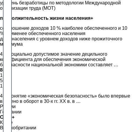
уровень безработицы по методологии Международной
организации труда (МОТ)
продолжительность жизни населения+
соотношение доходов 10 % наиболее обеспеченного и 10
% наименее обеспеченного населения
доля населения с уровнем доходов ниже прожиточного
минимума
42. Социально допустимое значение децильного
коэффициента для обеспечения экономической
безопасности национальной экономики составляет …
8+
16
5
12
43. Понятие «экономическая безопасность» было впервые
введено в оборот в 30-х гг. ХХ в. в …
России
Германии
США+
Китае
Великобритании