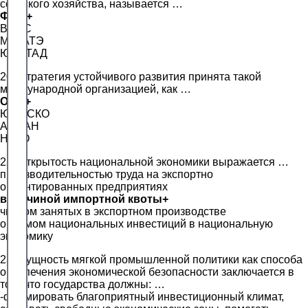
сельского хозяйства, называется …
ФАО+
ВОИС
МАГАТЭ
ЮНКТАД
20. Стратегия устойчивого развития принята такой
международной организацией, как …
ООН+
ЮНЕСКО
АСЕАН
НАТО
22. Открытость национальной экономики выражается …
производительностью труда на экспортно
ориентированных предприятиях
величиной импортной квоты+
числом занятых в экспортном производстве
объемом национальных инвестиций в национальную
экономику
23. Сущность мягкой промышленной политики как способа
обеспечения экономической безопасности заключается в
том, что государства должны: …
-формировать благоприятный инвестиционный климат,