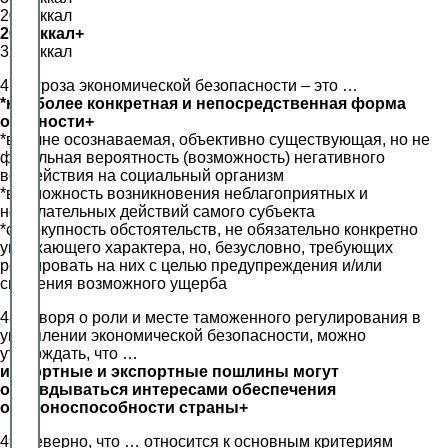
2000 ккал
2600 ккал+
3200 ккал
47. Угроза экономической безопасности – это …
*наиболее конкретная и непосредственная форма
опасности+
*вполне осознаваемая, объективно существующая, но не
фатальная вероятность (возможность) негативного
воздействия на социальный организм
*возможность возникновения неблагоприятных и
нежелательных действий самого субъекта
*совокупность обстоятельств, не обязательно конкретно
угрожающего характера, но, безусловно, требующих
реагировать на них с целью предупреждения и/или
снижения возможного ущерба
48.Говоря о роли и месте таможенного регулирования в
укреплении экономической безопасности, можно
утверждать, что …
импортные и экспортные пошлины могут
оправдываться интересами обеспечения
обороноспособности страны+
49.Неверно, что … относится к основным критериям