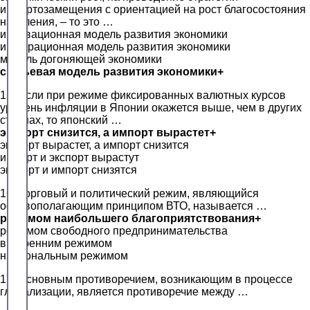
импортозамещения с ориентацией на рост благосостояния
населения, – то это …
инновационная модель развития экономики
интеграционная модель развития экономики
модель догоняющей экономики
сырьевая модель развития экономики+
15. Если при режиме фиксированных валютных курсов
уровень инфляции в Японии окажется выше, чем в других
странах, то японский …
экспорт снизится, а импорт вырастет+
экспорт вырастет, а импорт снизится
импорт и экспорт вырастут
экспорт и импорт снизятся
16. Торговый и политический режим, являющийся
основополагающим принципом ВТО, называется …
режимом наибольшего благоприятствования+
режимом свободного предпринимательства
внутренним режимом
национальным режимом
17. Основным противоречием, возникающим в процессе
глобализации, является противоречие между …