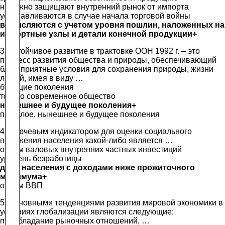
надежно защищают внутренний рынок от импорта
устанавливаются в случае начала торговой войны
вычисляются с учетом уровня пошлин, наложенных на
импортные узлы и детали конечной продукции+
3. Устойчивое развитие в трактовке ООН 1992 г. – это
процесс развития общества и природы, обеспечивающий
благоприятные условия для сохранения природы, жизни
людей, имея в виду …
будущие поколения
только современное общество
нынешнее и будущее поколения+
прошлое, нынешнее и будущее поколения
4. Ключевым индикатором для оценки социального
положения населения какой-либо является …
объем валовых внутренних частных инвестиций
уровень безработицы
доля населения с доходами ниже прожиточного
минимума+
объем ВВП
5. Основными тенденциями развития мировой экономики в
условиях глобализации являются следующие:
преобладание рыночных отношений, …