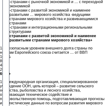
-странами с рыночной экономикой и … с переходной
экономикой
-странами с развитой экономикой и наименее
развитыми … мирового хозяйства -ведущими
странами мирового хозяйства и развивающимися
странами
-странами и интеграционными региональными
структурами
странами с развитой экономикой и наименее
развитыми странами мирового хозяйства+
18. Безопасным уровнем внешнего долга страны по
нормам Европейского союза считается … от ВВП
100 %
80 %
40 %
20 %
60 %+
19. Международная организация, специализированное
учреждение ООН, цель которой – развитие сельского
хозяйства, рыболовства и лесного хозяйства,
оказывающая техническое содействие и
продовольственную помощь, подготавливающая прогнозы
и статистические данные по вопросам развития мирового