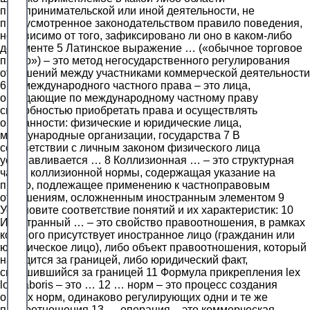
предпринимательской или иной деятельности, не
предусмотренное законодательством правило поведения,
независимо от того, зафиксировано ли оно в каком-либо
документе 5 Латинское выражение … («обычное торговое
право») – это метод негосударственного регулирования
отношений между участниками коммерческой деятельности
6 … международного частного права – это лица,
обладающие по международному частному праву
способностью приобретать права и осуществлять
обязанности: физические и юридические лица,
международные организации, государства 7 В
соответствии с личным законом физического лица
устанавливается … 8 Коллизионная … – это структурная
часть коллизионной нормы, содержащая указание на
право, подлежащее применению к частноправовым
отношениям, осложненным иностранным элементом 9
Установите соответствие понятий и их характеристик: 10
Иностранный … – это свойство правоотношения, в рамках
которого присутствует иностранное лицо (гражданин или
юридическое лицо), либо объект правоотношения, который
находится за границей, либо юридический факт,
свершившийся за границей 11 Формула прикрепления lex
loci laboris – это … 12 … норм – это процесс создания
общих норм, одинаково регулирующих одни и те же
правоотношения 13 … операция – это коммерческая