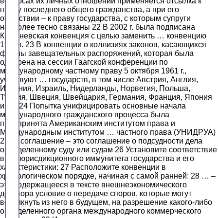
вопросах их личных отношений применяется отсылка к
праву последнего общего гражданства, а при его
отсутствии – к праву государства, с которым супруги
наиболее тесно связаны 22 В 2002 г. была подписана
Кишиневская конвенция с целью заменить … конвенцию
1993 г. 23 В конвенции о коллизиях законов, касающихся
формы завещательных распоряжений, которая была
одобрена на сессии Гаагской конференции по
международному частному праву 5 октября 1961 г.,
участвуют … государств, в том числе Австрия, Англия,
Испания, Израиль, Нидерланды, Норвегия, Польша,
Турция, Швеция, Швейцария, Германия, Франция, Япония
и др. 24 Попытка унифицировать основные начала
международного гражданского процесса была
предпринята Американским институтом права и
Международным институтом … частного права (УНИДРУА)
25 … соглашение – это соглашение о подсудности дела
определенному суду или судам 26 Установите соответствие
вида юрисдикционного иммунитета государства и его
характеристики: 27 Расположите конвенции в
хронологическом порядке, начиная с самой ранней: 28 … –
это содержащееся в тексте внешнеэкономического
договора условие о передаче споров, которые могут
возникнуть из него в будущем, на разрешение какого-либо
определенного органа международного коммерческого