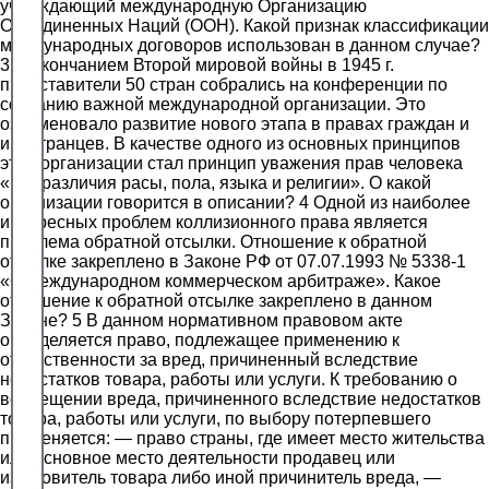
учреждающий международную Организацию
Объединенных Наций (ООН). Какой признак классификации
международных договоров использован в данном случае?
3 С окончанием Второй мировой войны в 1945 г.
представители 50 стран собрались на конференции по
созданию важной международной организации. Это
ознаменовало развитие нового этапа в правах граждан и
иностранцев. В качестве одного из основных принципов
этой организации стал принцип уважения прав человека
«без различия расы, пола, языка и религии». О какой
организации говорится в описании? 4 Одной из наиболее
интересных проблем коллизионного права является
проблема обратной отсылки. Отношение к обратной
отсылке закреплено в Законе РФ от 07.07.1993 № 5338-1
«О международном коммерческом арбитраже». Какое
отношение к обратной отсылке закреплено в данном
Законе? 5 В данном нормативном правовом акте
определяется право, подлежащее применению к
ответственности за вред, причиненный вследствие
недостатков товара, работы или услуги. К требованию о
возмещении вреда, причиненного вследствие недостатков
товара, работы или услуги, по выбору потерпевшего
применяется: — право страны, где имеет место жительства
или основное место деятельности продавец или
изготовитель товара либо иной причинитель вреда, —