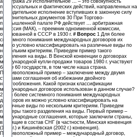
арбитража 29 Исполнительное … – это совокупность
процессуальных и фактических действий, направленных на
принудительное исполнение вступивших в законную силу
исполнительных документов 30 При Торгово-
промышленной палате РФ действует … арбитражная
комиссия (МАК), – преемник одноименной комиссии,
образованной в СССР в 1930 г.
#
Вопрос
1 Для более
системного понимания международных договоров их
можно условно классифицировать на различные виды по
нескольким критериям. Приведем пример такого
разделения на виды. В Венской конвенции о договорах
международной купли-продажи товаров 1980 г. участвуют
более 60 государств, в том числе наша страна.
Противоположный пример – заключение между двумя
странами соглашения об избежании двойного
налогообложения. Какой признак классификации
международных договоров использован в данном случае?
2 Для более системного понимания международных
договоров их можно условно классифицировать на
различные виды по нескольким критериям. Приведем
примеры такого разделения на виды. Первый пример –
международные соглашения, которые заключили страны,
входящие в состав СНГ (в частности, Минская конвенция
(1993г.) и Кишинёвская (2002 г.) конвенция).
Противоположный пример – международный договор,