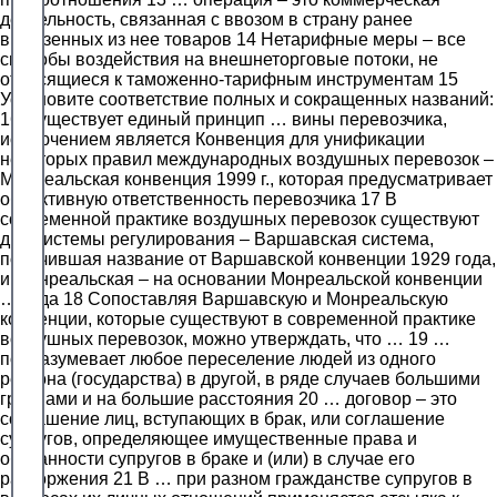
деятельность, связанная с ввозом в страну ранее
вывезенных из нее товаров 14 Нетарифные меры – все
способы воздействия на внешнеторговые потоки, не
относящиеся к таможенно-тарифным инструментам 15
Установите соответствие полных и сокращенных названий:
16 Существует единый принцип … вины перевозчика,
исключением является Конвенция для унификации
некоторых правил международных воздушных перевозок –
Монреальская конвенция 1999 г., которая предусматривает
объективную ответственность перевозчика 17 В
современной практике воздушных перевозок существуют
две системы регулирования – Варшавская система,
получившая название от Варшавской конвенции 1929 года,
и Монреальская – на основании Монреальской конвенции
… года 18 Сопоставляя Варшавскую и Монреальскую
конвенции, которые существуют в современной практике
воздушных перевозок, можно утверждать, что … 19 …
подразумевает любое переселение людей из одного
региона (государства) в другой, в ряде случаев большими
группами и на большие расстояния 20 … договор – это
соглашение лиц, вступающих в брак, или соглашение
супругов, определяющее имущественные права и
обязанности супругов в браке и (или) в случае его
расторжения 21 В … при разном гражданстве супругов в