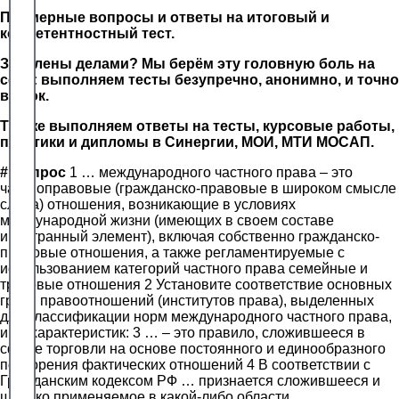
Примерные вопросы и ответы на итоговый и
компетентностный тест.
Завалены делами? Мы берём эту головную боль на
себя: выполняем тесты безупречно, анонимно, и точно
в срок.
Так же выполняем ответы на тесты, курсовые работы,
практики и дипломы в Синергии, МОИ, МТИ МОСАП.
#
Вопрос
1 … международного частного права – это
частноправовые (гражданско-правовые в широком смысле
слова) отношения, возникающие в условиях
международной жизни (имеющих в своем составе
иностранный элемент), включая собственно гражданско-
правовые отношения, а также регламентируемые с
использованием категорий частного права семейные и
трудовые отношения 2 Установите соответствие основных
групп правоотношений (институтов права), выделенных
для классификации норм международного частного права,
и их характеристик: 3 … – это правило, сложившееся в
сфере торговли на основе постоянного и единообразного
повторения фактических отношений 4 В соответствии с
Гражданским кодексом РФ … признается сложившееся и
широко применяемое в какой-либо области