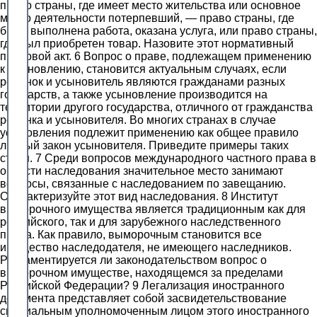
право страны, где имеет место жительства или основное
место деятельности потерпевший, — право страны, где
была выполнена работа, оказана услуга, или право страны,
где был приобретен товар. Назовите этот нормативный
правовой акт. 6 Вопрос о праве, подлежащем применению
к усыновлению, становится актуальным случаях, если
ребенок и усыновитель являются гражданами разных
государств, а также усыновление производится на
территории другого государства, отличного от гражданства
ребенка и усыновителя. Во многих странах в случае
усыновления подлежит применению как общее правило
личный закон усыновителя. Приведите примеры таких
стран. 7 Среди вопросов международного частного права в
области наследования значительное место занимают
вопросы, связанные с наследованием по завещанию.
Охарактеризуйте этот вид наследования. 8 Институт
выморочного имущества является традиционным как для
российского, так и для зарубежного наследственного
права. Как правило, выморочным становится все
имущество наследодателя, не имеющего наследников.
Регламентируется ли законодательством вопрос о
выморочном имуществе, находящемся за пределами
Российской Федерации? 9 Легализация иностранного
документа представляет собой засвидетельствование
специальным уполномоченным лицом этого иностранного