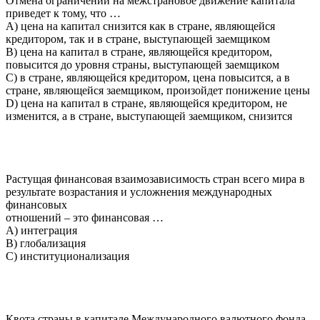
Отмена ограничений на межстрановое движение капитала
приведет к тому, что …
A) цена на капитал снизится как в стране, являющейся
кредитором, так и в стране, выступающей заемщиком
B) цена на капитал в стране, являющейся кредитором,
повысится до уровня страны, выступающей заемщиком
C) в стране, являющейся кредитором, цена повысится, а в
стране, являющейся заемщиком, произойдет понижение цены
D) цена на капитал в стране, являющейся кредитором, не
изменится, а в стране, выступающей заемщиком, снизится
Растущая финансовая взаимозависимость стран всего мира в
результате возрастания и усложнения международных
финансовых
отношений – это финансовая …
A) интеграция
B) глобализация
C) институционализация
Квота страны в капитале Международного валютного фонда