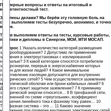
Примерные вопросы и ответы на итоговый и
компетентностный тест.
Завалены делами? Мы берём эту головную боль на
себя: выполняем тесты безупречно, анонимно, и точно
в срок.
Так же выполняем ответы на тесты, курсовые работы,
практики и дипломы в Синергии, МОИ, МТИ МОСАП.
#
Вопрос
1 Указать количество категорий размещения
электрооборудования? 2 Допустимо ли применение
зануления в электроустановках с изолированной
нейтралью? 3 К какой категории относятся потребители
электроэнергии, перерыв в энергоснабжении которых
опасен для жизни людей? 4 Какое минимальное
сопротивление изоляции допускается для внутренних
электрических сетей? 5 Чем осуществляется заземление
металлической оболочки или брони кабельных линий? 6
Для чего служит защитное заземление? 7 К приемнику
электрической энергии относится… 8 В трехфазной сети,
соединенной по схеме «треугольник», коэффициент
отношения линейного тока к фазному току, равен… 10
Трехфазная система – это … 11 Каково значение
напряжения при проверке внутренних электрических сетей