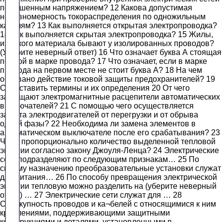
повышенным напряжением? 12 Какова допустимая
неравномерность токораспределения по одножильным
кабелям? 13 Как выполняется открытая электропроводка?
14 Как выполняется скрытая электропроводка? 15 Жилы,
из какого материала бывают у изолированных проводов?
(Уберите неверный ответ) 16 Что означает буква А стоящая
первой в марке провода? 17 Что означает, если в марке
провода на первом месте не стоит буква А? 18 На чем
основано действие токовой защиты предохранителей? 19
Сопоставить термины и их определения 20 От чего
защищают электромагнитные расцепители автоматических
выключателей? 21 С помощью чего осуществляется
защита электродвигателей от перегрузки и от обрыва
одной фазы? 22 Необходима ли замена элементов в
автоматическом выключателе после его срабатывания? 23
Чему пропорционально количество выделенной тепловой
энергии согласно закону Джоуля-Ленца? 24 Электрические
сети подразделяют по следующим признакам… 25 По
своему назначению преобразовательные установки служат
для питания… 26 По способу превращения электрической
энергии тепловую можно разделить на (уберите неверный
ответ) … 27 Электрические сети служат для … 28
Совокупность проводов и ка¬белей с относящимися к ним
креплениями, поддерживающими защитными
конструкциями и деталями, установленными в