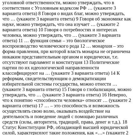
уголовной ответственности, можно утверждать, что в
соответствии с Уголовным кодексом РФ … (укажите 3
варианта ответа) 8 Говоря о видах благ, можно утверждать,
что … (укажите 3 варианта ответа) 9 Говоря об экономике как
науке, можно утверждать, что она изучает … (укажите 2
варианта ответа) 10 Говоря о потребностях и интересах
человека, можно утверждать, что … (укажите 3 варианта
ответа) 11 … функция семьи – это биологическое
воспроизводство человеческого рода 12 … монархия – это
форма правления, при которой власть монарха не ограничена
никаким представительным органом и юридически, т.е.
отсутствуют парламент и конституция 13 Политические
партии по их идеологической направленности
классифицируют на … (укажите 3 варианта ответа) 14 К
реформам, свидетельствующим о демократизации
избирательной системы государства, можно отнести …
(укажите 3 варианта ответа) 15 Говоря о глобализации, можно
утверждать, что … (укажите 3 варианта ответа) 16 Неверно,
что к понятию «способности человека» относят … (укажите 2
варианта ответа) 17 … – это способность и возможность
осуществлять свою волю, оказывать воздействие на
деятельность и поведение людей с помощью различных
средств (силы, авторитета, традиций, права, денег и т.д.). 18
Статус Конституции РФ, обладающей высшей юридической
силой, характеризуют такие положения, как «…» (укажите 2