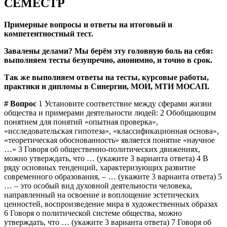
СЕМЕСТР
Примерные вопросы и ответы на итоговый и
компетентностный тест.
Завалены делами? Мы берём эту головную боль на себя:
выполняем тесты безупречно, анонимно, и точно в срок.
Так же выполняем ответы на тесты, курсовые работы,
практики и дипломы в Синергии, МОИ, МТИ МОСАП.
#
Вопрос
1 Установите соответствие между сферами жизни
общества и примерами деятельности людей: 2 Обобщающим
понятием для понятий «опытная проверка»,
«исследовательская гипотеза», «классификационная основа»,
«теоретическая обоснованность» является понятие «научное
…» 3 Говоря об общественно-политических движениях,
можно утверждать, что … (укажите 3 варианта ответа) 4 В
ряду основных тенденций, характеризующих развитие
современного образования, – … (укажите 3 варианта ответа) 5
… – это особый вид духовной деятельности человека,
направленный на освоение и воплощение эстетических
ценностей, воспроизведение мира в художественных образах
6 Говоря о политической системе общества, можно
утверждать, что … (укажите 3 варианта ответа) 7 Говоря об