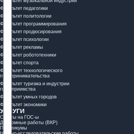
Факультет музыкальной индустрии
Факультет педагогики
Факультет политологии
Факультет программирования
Факультет продюсирования
Факультет психологии
Факультет рекламы
Факультет робототехники
Факультет спорта
Факультет технологического
предпринимательства
Факультет туризма и индустрии
гостеприимства
Факультет умных городов
Факультет экономики
УСЛУГИ
Ответы на ГОС-ы
Дипломные работы (ВКР)
Практикумы
Научно-исследовательские работы