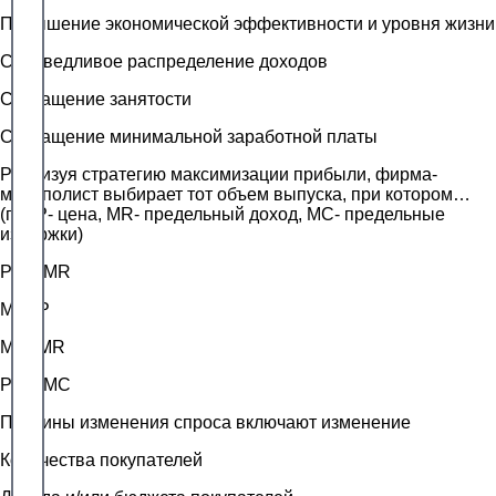
Повышение экономической эффективности и уровня жизни
Справедливое распределение доходов
Сокращение занятости
Сокращение минимальной заработной платы
Реализуя стратегию максимизации прибыли, фирма-
монополист выбирает тот объем выпуска, при котором…
(где Р- цена, MR- предельный доход, MC- предельные
издержки)
P&gt,MR
MC=P
MC=MR
P&gt,MC
Причины изменения спроса включают изменение
Количества покупателей