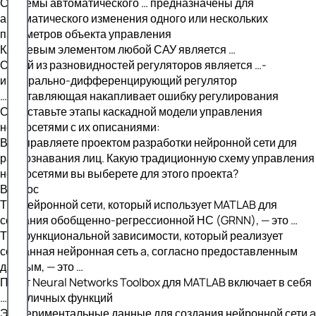
Системы автоматического … предназначены для
автоматического изменения одного или нескольких
параметров объекта управления
Ключевым элементом любой САУ является …
Одной из разновидностей регуляторов является …-
интегрально-дифференцирующий регулятор
… составляющая накапливает ошибку регулирования
Сопоставьте этапы каскадной модели управления
нейросетями с их описаниями:
Вы управляете проектом разработки нейронной сети для
распознавания лиц. Какую традиционную схему управления
нейросетями вы выберете для этого проекта?
Вопрос
Тип нейронной сети, который использует MATLAB для
создания обобщенно-регрессионной НС (GRNN), — это …
Тип функциональной зависимости, который реализует
созданная нейронная сеть a, согласно предоставленным
данным, — это …
Пакет Neural Networks Toolbox для MATLAB включает в себя
… различных функций
Экспериментальные данные для создания нейронной сети a