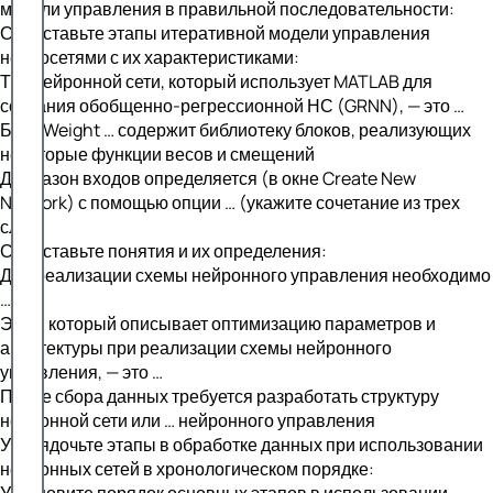
модели управления в правильной последовательности:
Сопоставьте этапы итеративной модели управления
нейросетями с их характеристиками:
Тип нейронной сети, который использует MATLAB для
создания обобщенно-регрессионной НС (GRNN), — это …
Блок Weight … содержит библиотеку блоков, реализующих
некоторые функции весов и смещений
Диапазон входов определяется (в окне Create New
Network) с помощью опции … (укажите сочетание из трех
слов)
Сопоставьте понятия и их определения:
Для реализации схемы нейронного управления необходимо
…
Этап, который описывает оптимизацию параметров и
архитектуры при реализации схемы нейронного
управления, — это …
После сбора данных требуется разработать структуру
нейронной сети или … нейронного управления
Упорядочьте этапы в обработке данных при использовании
нейронных сетей в хронологическом порядке:
Установите порядок основных этапов в использовании