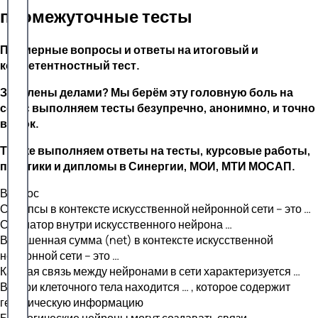
промежуточные тесты
Примерные вопросы и ответы на итоговый и
компетентностный тест.
Завалены делами? Мы берём эту головную боль на
себя: выполняем тесты безупречно, анонимно, и точно
в срок.
Так же выполняем ответы на тесты, курсовые работы,
практики и дипломы в Синергии, МОИ, МТИ МОСАП.
Вопрос
Синапсы в контексте искусственной нейронной сети – это …
Сумматор внутри искусственного нейрона …
Взвешенная сумма (net) в контексте искусственной
нейронной сети – это …
Каждая связь между нейронами в сети характеризуется …
Внутри клеточного тела находится … , которое содержит
генетическую информацию
Биологические нейроны могут создавать связи,