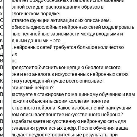
нейронной сети для распознавания образов в
хронологическом порядке:
Сопоставьте функции активации с их описанием:
Способность однослойных нейронных сетей моделировать
сложные нелинейные зависимости между входными и
выходными данными – это …
Для … нейронных сетей требуется большое количество
данных
Вопрос
Вам предстоит объяснить концепцию биологического
нейрона и его аналога в искусственных нейронных сетях.
Какое из утверждений лучше всего описывает
биологический нейрон?
Вы участвуете в стажировке по машинному обучению и вам
предложили объяснить своим коллегам понятие
искусственного нейрона. Какое из объяснений наилучшим
образом описывает понятие искусственного нейрона?
Вы разрабатываете искусственную нейронную сеть для
распознавания рукописных цифр. После обучения ваша
модель даёт неудовлетворительные результаты при