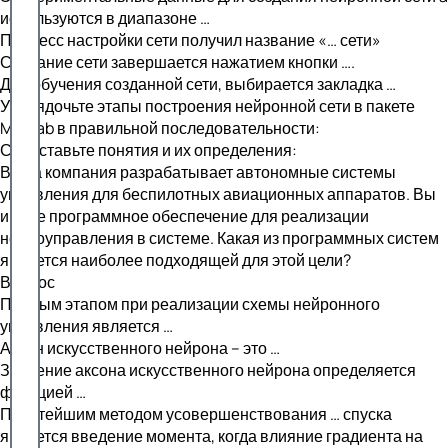
используются в диапазоне …
Процесс настройки сети получил название «… сети»
Создание сети завершается нажатием кнопки ….
Для обучения созданной сети, выбирается закладка …
Упорядочьте этапы построения нейронной сети в пакете
MatLab в правильной последовательности:
Сопоставьте понятия и их определения:
Ваша компания разрабатывает автономные системы
управления для беспилотных авиационных аппаратов. Вы
ищете программное обеспечение для реализации
нейроуправления в системе. Какая из программных систем
является наиболее подходящей для этой цели?
Вопрос
Первым этапом при реализации схемы нейронного
управления является …
Аксон искусственного нейрона – это …
Значение аксона искусственного нейрона определяется
функцией …
Простейшим методом усовершенствования … спуска
является введение момента, когда влияние градиента на