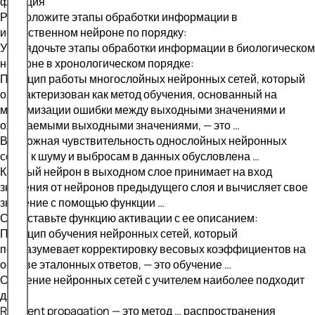
функция
Расположите этапы обработки информации в
искусственном нейроне по порядку:
Упорядочьте этапы обработки информации в биологическом
нейроне в хронологическом порядке:
Принцип работы многослойных нейронных сетей, который
охарактеризован как метод обучения, основанный на
минимизации ошибки между выходными значениями и
ожидаемыми выходными значениями, — это …
Возможная чувствительность однослойных нейронных
сетей к шуму и выбросам в данных обусловлена …
Каждый нейрон в выходном слое принимает на вход
значения от нейронов предыдущего слоя и вычисляет свое
значение с помощью функции …
Сопоставьте функцию активации с ее описанием:
Принцип обучения нейронных сетей, который
подразумевает корректировку весовых коэффициентов на
основе эталонных ответов, — это обучение …
Обучение нейронных сетей с учителем наиболее подходит
для …
Resilient propagation — это метод … распространения