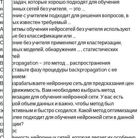
Типы задач, которые хорошо подходят для обучения
нейронных сетей без учителя, — это …
Обучение с учителем подходит для решения вопросов, в
которых известен требуемый …
Алгоритмы обучения нейросетей без учителя используют
данные без классификации или …
Обучение без учителя применяют для кластеризации,
языковых моделей, обнаружения … , статистических
моделей
Backpropagation – это метод … распространения
Сопоставьте фазу процедуры backpropagation с ее
описанием:
Вы разрабатываете нейронную сеть для предсказания цен
на недвижимость. Вам необходимо выбрать метод
оптимизации для обучения нейронной сети. У вас есть
большой объем данных и важно, чтобы метод был
эффективным и быстро сходился. Какой метод оптимизации
наиболее подходит для обучения нейронной сети в данной
ситуации?
Вопрос
Особенность нейронных сетей, которая делает их особенно