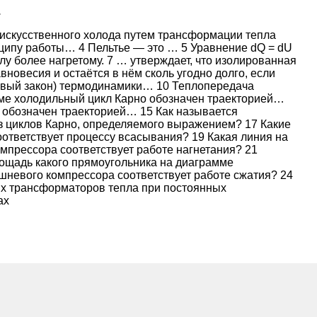
.
искусственного холода путем трансформации тепла
ципу работы… 4 Пельтье — это … 5 Уравнение dQ = dU
елу более нагретому. 7 … утверждает, что изолированная
овесия и остаётся в нём сколь угодно долго, если
рвый закон) термодинамики… 10 Теплопередача
амме холодильный цикл Карно обозначен траекторией…
 обозначен траекторией… 15 Как называется
з циклов Карно, определяемого выражением? 17 Какие
ответствует процессу всасывания? 19 Какая линия на
мпрессора соответствует работе нагнетания? 21
ощадь какого прямоугольника на диаграмме
шневого компрессора соответствует работе сжатия? 24
х трансформаторов тепла при постоянных
ах