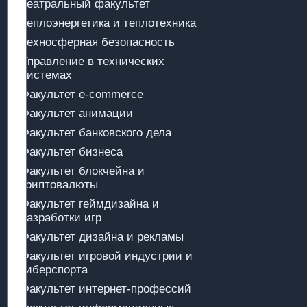
Театральный факультет
Теплоэнергетика и теплотехника
Техносферная безопасность
Управление в технических
системах
Факультет e-commerce
Факультет анимации
Факультет банковского дела
Факультет бизнеса
Факультет блокчейна и
криптовалюты
Факультет геймдизайна и
разработки игр
Факультет дизайна и рекламы
Факультет игровой индустрии и
киберспорта
Факультет интернет-профессий