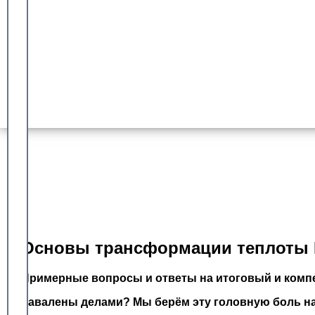
Гарантия сдачи
Более 8 лет работы с университетом синергия
Доказанный опыт
Оплата после успешной сдачи
Основы трансформации теплоты М
Примерные вопросы и ответы на итоговый и компе
Завалены делами? Мы берём эту головную боль на 