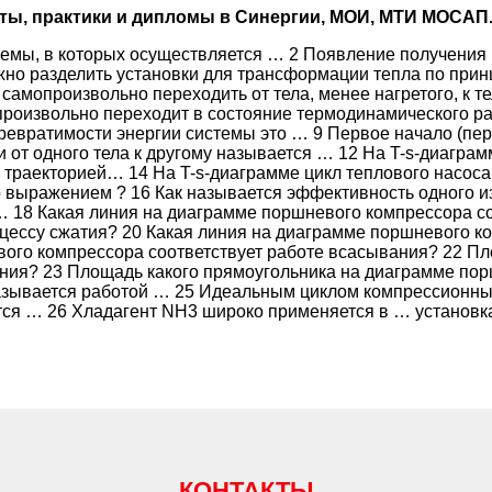
оты, практики и дипломы в Синергии, МОИ, МТИ МОСАП
мы, в которых осуществляется … 2 Появление получения 
но разделить установки для трансформации тепла по прин
 самопроизвольно переходить от тела, менее нагретого, к т
оизвольно переходит в состояние термодинамического равн
ревратимости энергии системы это … 9 Первое начало (пе
 от одного тела к другому называется … 12 На T-s-диагр
 траекторией… 14 На T-s-диаграмме цикл теплового насоса
о выражением ? 16 Как называется эффективность одного и
 18 Какая линия на диаграмме поршневого компрессора со
ессу сжатия? 20 Какая линия на диаграмме поршневого ко
ого компрессора соответствует работе всасывания? 22 Пл
ния? 23 Площадь какого прямоугольника на диаграмме пор
называется работой … 25 Идеальным циклом компрессионны
тся … 26 Хладагент NH3 широко применяется в … установк
КОНТАКТЫ