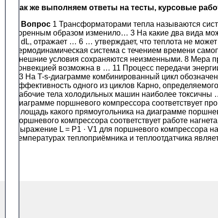
Так же выполняем ответы на тесты, курсовые раб
#
Вопрос
1 Трансформаторами тепла называются систе
коренным образом изменило… 3 На какие два вида мож
+ dL, отражает … 6 … утверждает, что теплота не может
термодинамическая система с течением времени самопр
внешние условия сохраняются неизменными. 8 Мера п
конвекцией возможна в … 11 Процесс передачи энергии
13 На T-s-диаграмме комбинированный цикл обозначен
эффективность одного из циклов Карно, определяемог
рабочие тела холодильных машин наиболее токсичны …
диаграмме поршневого компрессора соответствует проц
Площадь какого прямоугольника на диаграмме поршнев
поршневого компрессора соответствует работе нагнета
Выражение L = P1 · V1 для поршневого компрессора 
температурах теплоприёмника и теплоотдатчика являе