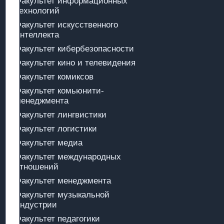
Факультет информационных
технологий
Факультет искусственного
интеллекта
Факультет кибербезопасности
Факультет кино и телевидения
Факультет комиксов
Факультет комьюнити-
менеджмента
Факультет лингвистики
Факультет логистики
Факультет медиа
Факультет международных
отношений
Факультет менеджмента
Факультет музыкальной
индустрии
Факультет педагогики