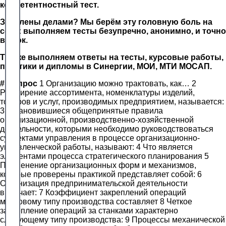
компетентностный тест.
Завалены делами? Мы берём эту головную боль на
себя: выполняем тесты безупречно, анонимно, и точно
в срок.
Так же выполняем ответы на тесты, курсовые работы,
практики и дипломы в Синергии, МОИ, МТИ МОСАП.
#
Вопрос
1 Организацию можно трактовать, как… 2
Расширение ассортимента, номенклатуры изделий,
товаров и услуг, производимых предприятием, называется:
3 Установившиеся общепринятые правила
организационной, производственно-хозяйственной
деятельности, которыми необходимо руководствоваться
субъектами управления в процессе организационно-
управленческой работы, называют: 4 Что является
элементами процесса стратегического планирования 5
Применение организационных форм и механизмов,
которые проверены практикой представляет собой: 6
Организация предпринимательской деятельности
включает: 7 Коэффициент закреплений операций
массовому типу производства составляет 8 Четкое
закрепление операций за станками характерно
следующему типу производства: 9 Процессы механической