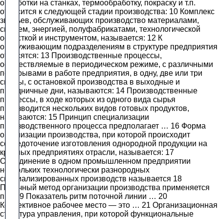
обработки на станках, термообработку, покраску и т.п.
относится к следующей стадии производства: 10 Комплекс
звеньев, обслуживающих производство материалами,
сырьем, энергией, полуфабрикатами, технологической
оснасткой и инструментом, называется: 12 К
обслуживающим подразделениям в структуре предприятия
относятся: 13 Производственные процессы,
осуществляемые в периодическом режиме, с различными
перерывами в работе предприятия, в одну, две или три
смены, с остановкой производства в выходные и
праздничные дни, называются: 14 Производственные
процессы, в ходе которых из одного вида сырья
производится нескольких видов готовых продуктов,
называются: 15 Принцип специализации
производственного процесса предполагает … 16 Форма
организации производства, при которой происходит
сосредоточение изготовления однородной продукции на
крупных предприятиях отрасли, называется: 17
Объединение в одном промышленном предприятии
нескольких технологически разнородных
специализированных производств называется 18
Поточный метод организации производства применяется
при 19 Показатель ритм поточной линии … 20
Коллективное рабочее место — это … 21 Организационная
структура управления, при которой функциональные