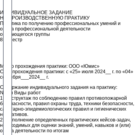
ИНДИВИДУАЛЬНОЕ ЗАДАНИЕ
НА ПРОИЗВОДСТВЕННУЮ ПРАКТИКУ
Практика по получению профессиональных умений и
опыта профессиональной деятельности
обучающегося группы
8 семестр
Место прохождения практики: ООО «Юмис»
Срок прохождения практики: с «25» июля 2024__ г. по «04»
сентября___2024__ г.
Содержание индивидуального задания на практику:
№ п/п Виды работ
1. Инструктаж по соблюдению правил противопожарной
безопасности, правил охраны труда, техники безопасности,
санитарно-эпидемиологических правил и гигиенических
нормативов.
2. Выполнение определенных практических кейсов-задач,
необходимых для оценки знаний, умений, навыков и (или)
опыта деятельности по итогам