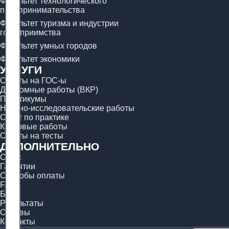
Факультет технологического
предпринимательства
Факультет туризма и индустрии
гостеприимства
Факультет умных городов
Факультет экономики
УСЛУГИ
Ответы на ГОС-ы
Дипломные работы (ВКР)
Практикумы
Научно-исследовательские работы
Отчёт по практике
Курсовые работы
Ответы на тесты
ДОПОЛНИТЕЛЬНО
О нас
Гарантии
Способы оплаты
FAQ
Блог
Результаты
Отзывы
Контакты