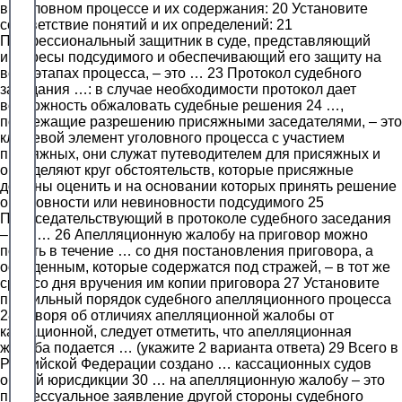
в уголовном процессе и их содержания: 20 Установите
соответствие понятий и их определений: 21
Профессиональный защитник в суде, представляющий
интересы подсудимого и обеспечивающий его защиту на
всех этапах процесса, – это … 23 Протокол судебного
заседания …: в случае необходимости протокол дает
возможность обжаловать судебные решения 24 …,
подлежащие разрешению присяжными заседателями, – это
ключевой элемент уголовного процесса с участием
присяжных, они служат путеводителем для присяжных и
определяют круг обстоятельств, которые присяжные
должны оценить и на основании которых принять решение
о виновности или невиновности подсудимого 25
Председательствующий в протоколе судебного заседания
– это … 26 Апелляционную жалобу на приговор можно
подать в течение … со дня постановления приговора, а
осужденным, которые содержатся под стражей, – в тот же
срок со дня вручения им копии приговора 27 Установите
правильный порядок судебного апелляционного процесса
28 Говоря об отличиях апелляционной жалобы от
кассационной, следует отметить, что апелляционная
жалоба подается … (укажите 2 варианта ответа) 29 Всего в
Российской Федерации создано … кассационных судов
общей юрисдикции 30 … на апелляционную жалобу – это
процессуальное заявление другой стороны судебного