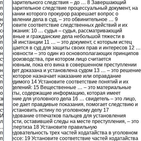
предварительного следствия – до … 8 Завершающий
предварительное следствие процессуальный документ, на
основании которого прокурор разрешает вопрос о
направлении дела в суд, – это обвинительное … 9
Установите соответствие следственных действий и их
содержания: 10 … судья – судья, рассматривающий
уголовные и гражданские дела небольшой тяжести в
первой инстанции 11 … – это документ, с которым истец
обращается в суд для защиты своих прав и интересов 12 …
невиновности – это один из основополагающих принципов
судопроизводства, при котором лицо считается
невиновным, пока его вина в совершенном преступлении
не будет доказана и установлена судом 13 … – это решение
суда, которое назначает наказание или оправдание
подсудимого 14 Установите соответствие понятий и их
определений: 15 Вещественные … – это материальные
объекты, содержащие информацию, которая имеет
значение для уголовного дела 16 … свидетель – это лицо,
которое дает правдивые показания, помогает следствию и
суду установить истину по уголовному делу 17
Исследование отпечатков пальцев для установления
личности, оставившей следы на месте преступления, – это
… экспертиза 18 Установите правильную
последовательность трех частей ходатайства в уголовном
процессе: 19 Установите соответствие частей ходатайства