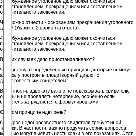
3 Возбужденное уголовное дело может окончиться
приостановлением, прекращением или составлением
обвинительного заключения.
Что можно отнести к основаниям прекращения уголовного
дела? (Укажите 2 варианта ответа).
4 Возбужденное уголовное дело может окончиться
приостановлением, прекращением или составлением
обвинительного заключения.
В каких случаях дело приостанавливают?
5 Существуют определенные принципы, которые помогут
адвокату построить плодотворный диалог с
добросовестным свидетелем.
В частности, адвокату важно не подсказывать свидетелю
ответы и не проявлять нетерпение, особенно если
свидетель затрудняется с формулировками.
О каком принципе идет речь?
6 Допрос недобросовестного свидетеля требует иной
тактики. В частности, важно продумать серию вопросов,
которые могут выявить нестыковки в его показаниях. Этот