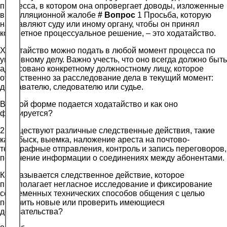
процесса, в котором она опровергает доводы, изложенные
в апелляционной жалобе
#
Вопрос
1 Просьба, которую
направляют суду или иному органу, чтобы он принял
конкретное процессуальное решение, – это ходатайство.
Ходатайство можно подать в любой момент процесса по
уголовному делу. Важно учесть, что оно всегда должно быть
адресовано конкретному должностному лицу, которое
ответственно за расследование дела в текущий момент:
дознавателю, следователю или судье.
В какой форме подается ходатайство и как оно
фиксируется?
2 Существуют различные следственные действия, такие
как обыск, выемка, наложение ареста на почтово-
телеграфные отправления, контроль и запись переговоров,
получение информации о соединениях между абонентами.
Как называется следственное действие, которое
предполагает негласное исследование и фиксирование
современных технических способов общения с целью
получить новые или проверить имеющиеся
доказательства?