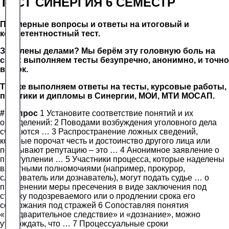
ТЕСТ СИНЕРГИЯ 6 СЕМЕСТР
Примерные вопросы и ответы на итоговый и
компетентностный тест.
Завалены делами? Мы берём эту головную боль на
себя: выполняем тесты безупречно, анонимно, и точно
в срок.
Так же выполняем ответы на тесты, курсовые работы,
практики и дипломы в Синергии, МОИ, МТИ МОСАП.
#
Вопрос
1 Установите соответствие понятий и их
определений: 2 Поводами возбуждения уголовного дела
считаются … 3 Распространение ложных сведений,
которые порочат честь и достоинство другого лица или
подрывают репутацию – это … 4 Анонимное заявление о
преступлении … 5 Участники процесса, которые наделены
властными полномочиями (например, прокурор,
следователь или дознаватель), могут подать судье … о
применении меры пресечения в виде заключения под
стражу подозреваемого или о продлении срока его
содержания под стражей 6 Сопоставляя понятия
«предварительное следствие» и «дознание», можно
утверждать, что … 7 Процессуальные сроки