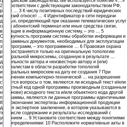
гражданском законодательстве используется понятие «…»
2 В соответствии с действующим законодательством РФ,
робот … 3 К числу позитивных последствий юридических
коллизий относят … 4 Идентификатор в сети передачи
данных, определяющий при оказании телематических услуг
связи абонентский терминал или иные средства связи,
входящие в информационную систему, – это … 5
Совокупность программ системы обработки информации и
программных документов, необходимых для эксплуатации
этих программ, – это программное … 6 Правовая охрана
распространяется только на оригинальную топологию
интегральной микросхемы, созданную в результате …
деятельности автора и неизвестную автору и (или)
специалистам в области разработки топологий
интегральных микросхем на дату ее создания 7 При
назначении компьютерно-технической … на разрешение
ставятся вопросы о том, являются ли исходный текст и/или
объектный код одной программы производным (созданным
на основе) исходного текста и/или объектного кода другой
программы, являются ли данные программы идентичными
8 По окончании экспертизы информационной продукции
дается экспертное заключение, в котором указываются в
том числе содержание и результаты исследований с
указанием … 9 Установите соответствие между понятиями
и их определениями: 10 Расположите нормативные акты в