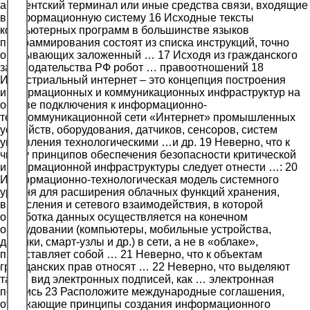
абонентский терминал или иные средства связи, входящие
в информационную систему 16 Исходные тексты
компьютерных программ в большинстве языков
программирования состоят из списка инструкций, точно
описывающих заложенный … 17 Исходя из гражданского
законодательства РФ робот … правоотношений 18
Индустриальный интернет – это концепция построения
информационных и коммуникационных инфраструктур на
основе подключения к информационно-
телекоммуникационной сети «Интернет» промышленных
устройств, оборудования, датчиков, сенсоров, систем
управления технологическими …и др. 19 Неверно, что к
числу принципов обеспечения безопасности критической
информационной инфраструктуры следует отнести …: 20
Информационно-технологическая модель системного
уровня для расширения облачных функций хранения,
вычисления и сетевого взаимодействия, в которой
обработка данных осуществляется на конечном
оборудовании (компьютеры, мобильные устройства,
датчики, смарт-узлы и др.) в сети, а не в «облаке»,
представляет собой … 21 Неверно, что к объектам
гражданских прав относят … 22 Неверно, что выделяют
такой вид электронных подписей, как … электронная
подпись 23 Расположите международные соглашения,
отражающие принципы создания информационного