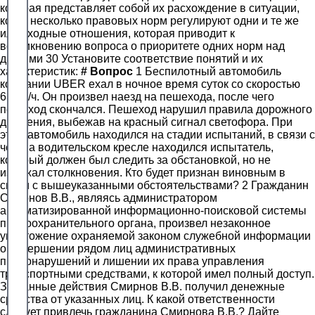
которая представляет собой их расхождение в ситуации,
когда несколько правовых норм регулируют одни и те же
или сходные отношения, которая приводит к
возникновению вопроса о приоритете одних норм над
другими 30 Установите соответствие понятий и их
характеристик:
#
Вопрос
1 Беспилотный автомобиль
компании UBER ехал в ночное время суток со скоростью
63 км/ч. Он произвел наезд на пешехода, после чего
пешеход скончался. Пешеход нарушил правила дорожного
движения, выбежав на красный сигнал светофора. При
этом автомобиль находился на стадии испытаний, в связи с
чем на водительском кресле находился испытатель,
который должен был следить за обстановкой, но не
избежал столкновения. Кто будет признан виновным в
связи с вышеуказанными обстоятельствами? 2 Гражданин
Смирнов В.В., являясь администратором
автоматизированной информационно-поисковой системы
правоохранительного органа, произвел незаконное
уничтожение охраняемой законом служебной информации
о совершении рядом лиц административных
правонарушений и лишении их права управления
транспортными средствами, к которой имел полный доступ.
За данные действия Смирнов В.В. получил денежные
средства от указанных лиц. К какой ответственности
следует привлечь гражданина Смирнова В.В.? Дайте