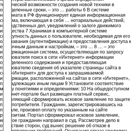
технической возможности создания новой техники в
определенные сроки, – это … работы 6 В системе
нотариата в РФ функционирует единая информационная
система, включающая в себя … нотариальных действий,
наследственных дел, уведомлений о залоге движимого
имущества 7 Хранимая в компьютерной системе
совокупность данных о пользователе, необходимая для его
опознавания (аутентификации) и предоставления доступа к
его личным данным и настройкам, – это … 8 … – это
информационная система, осуществляющая по запросу
пользователя поиск в сети «Интернет» информации
определенного содержания и предоставляющая
пользователю сведения об указателе страницы сайта в
сети «Интернет» для доступа к запрашиваемой
информации, расположенной на сайтах в сети «Интернет»,
принадлежащих иным лицам 9 Установите соответствие
между понятиями и определениями: 10 На общедоступном
интернет-портале был размещен платный сервис,
позволяющий сформировать исковое заявление по защите
прав потребителя. Гражданин, зарегистрировавшись на
портале, произвел оплату по указанным на сайте
реквизитам. Портал сформировал исковое заявление,
которое гражданин направил в суд. Рассмотрев дело в
отсутствие сторон, суд вынес решение об отказе в
удовлетворении требований. Основания отказа сводились