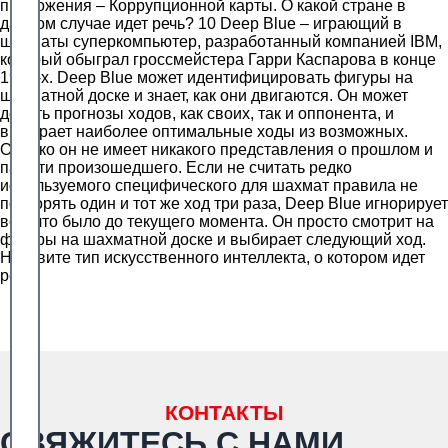
приложения – Коррупционной карты. О какой стране в
данном случае идет речь? 10 Deep Blue – играющий в
шахматы суперкомпьютер, разработанный компанией IBM,
который обыграл гроссмейстера Гарри Каспарова в конце
1990-х. Deep Blue может идентифицировать фигуры на
шахматной доске и знает, как они двигаются. Он может
делать прогнозы ходов, как своих, так и оппонента, и
выбирает наиболее оптимальные ходы из возможных.
Однако он не имеет никакого представления о прошлом и
памяти произошедшего. Если не считать редко
используемого специфического для шахмат правила не
повторять один и тот же ход три раза, Deep Blue игнорирует
все, что было до текущего момента. Он просто смотрит на
фигуры на шахматной доске и выбирает следующий ход.
Назовите тип искусственного интеллекта, о котором идет
речь.
КОНТАКТЫ
СВЯЖИТЕСЬ С НАМИ