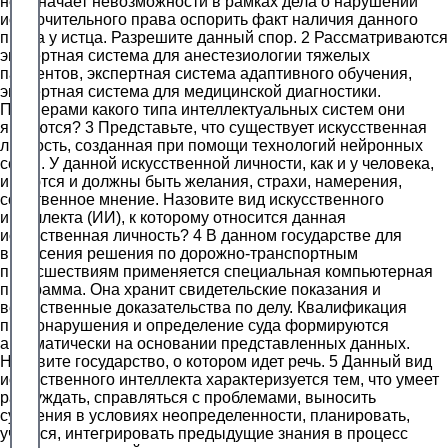
не означает невозможности в рамках дела о нарушении
исключительного права оспорить факт наличия данного
права у истца. Разрешите данный спор. 2 Рассматриваются
экспертная система для анестезиологии тяжелых
пациентов, экспертная система адаптивного обучения,
экспертная система для медицинской диагностики.
Примерами какого типа интеллектуальных систем они
являются? 3 Представьте, что существует искусственная
личность, созданная при помощи технологий нейронных
сетей. У данной искусственной личности, как и у человека,
имеются и должны быть желания, страхи, намерения,
собственное мнение. Назовите вид искусственного
интеллекта (ИИ), к которому относится данная
искусственная личность? 4 В данном государстве для
вынесения решения по дорожно-транспортным
происшествиям применяется специальная компьютерная
программа. Она хранит свидетельские показания и
вещественные доказательства по делу. Квалификация
правонарушения и определение суда формируются
автоматически на основании представленных данных.
Назовите государство, о котором идет речь. 5 Данный вид
искусственного интеллекта характеризуется тем, что умеет
рассуждать, справляться с проблемами, выносить
суждения в условиях неопределенности, планировать,
учиться, интегрировать предыдущие знания в процесс