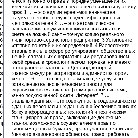
сфере коллизионного права в порядке уменьшения их
юридической силы, начиная с имеющего наибольшую силу:
#
Вопрос
1 … – это вид интернет-мошенничества,
используемого, чтобы получить идентификационные
данные пользователей 2 … – это автоматическое
перенаправление злоумышленниками пользователя
Интернета на ложный сайт – точную копию реального
банка или торгово-сервисного предприятия 3 Установите
соответствие понятий и их определений: 4 Расположите
нормативные акты в сфере регулирования общественных
отношений, связанных с нормативным регулированием
цифровой среды, в хронологическом порядке, начиная с
принятого ранее остальных: 5 Договор, который
заключается между регистратором и администратором,
именуется … 6 … – это лицо, оказывающее услуги по
предоставлению вычислительной мощности для
размещения информации в информационной системе,
постоянно подключенной к сети ‘Интернет’. 7 …
персональных данных – это совокупность содержащихся в
базах данных персональных данных и обеспечивающих их
обработку информационных технологий и технических
средств 8 Цифровые права, включающие денежные
требования, возможность осуществления прав по
эмиссионным ценным бумагам, права участия в капитале
непубличного акционерного общества, право требовать