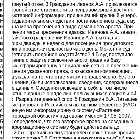
развернутый ответ. 3 Гражданин Иванов А.А. привлекается
к уголовной ответственности за неправомерный доступ к
компьютерной информации, причинивший крупный ущерб.
На предварительном следствии постановлением суда ему
избрана мера пресечения в виде домашнего ареста. При
продлении меры пресечения адвокат Иванова А.А. заявил
ходатайство о разрешении Иванову А.А. выхода из
квартиры дважды в неделю для посещения продуктового
магазина продолжительностью час в день. Может ли суд
удовлетворить подобное ходатайство? 4 В суд поступило
заявление о защите исключительного права на базу
данных, сформированную социальной сетью, о пресечении
нарушения указанного права, о взыскании компенсации.
Истец указал на то, что ответчиком неправомерно, без его
разрешения, были использованы сведения, содержащиеся
в базе данных. Сведения включали в себя в том числе
контактные данные о ряде лиц, пользующихся социальной
сетью. Разрешите данный спор. 5 Гражданин В.А. Латышев
зарегистрировал в Российском авторском обществе (РАО)
созданную им информационную систему «Растения
Нижегородской области» под своим именем 17.05. 2007.
Было определено, что его авторское право на созданную
им информационную систему будет действовать до
17.05.2057. Правильно ли установлен срок с точки зрения
авторского права? 6 Сотрудница авиакомпании «Сибирь»,