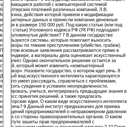
занимающаяся работой с компьютерной системой
бухгалтерских платежей различных компаний, Л.В.
Малюгина, действия которой привели к модификации
компьютерных данных и принесли компании денежные
убытки в размере 150 000 руб. Под какую статью (или под
какие статьи) Уголовного кодекса РФ (УК РФ) подпадают
вышеупомянутые действия? 7 В данном государстве
используются системы, которые помогают выносить
приговоры по тяжким преступлениям (убийство, грабеж).
При этом исковые заявления рассматриваются прямо в
мессенджере, а материалы дела оценивает искусственный
интеллект. Однако окончательное решение остается за
судьей, который может изменить «компьютерный
приговор». Назовите государство, о котором идет речь. 8
Данный вид искусственного интеллекта характеризуется
тем, что умеет рассуждать, справляться с проблемами,
выносить суждения в условиях неопределенности,
планировать, учиться, интегрировать предыдущие знания в
процесс принятия решений, а также предлагать
новаторские идеи. О каком виде искусственного интеллекта
идет речь? 9 Данный институт предназначен для приема
обращений предпринимателей о неправомерном давлении
на них со стороны правоохранительных органов. О каком
институте зашиты прав предпринимателей с
использованием цифровых технологий идет речь? 10 Deep