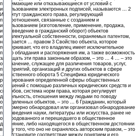
принимающие или отказывающиеся от условий с
использованием электронных подписей, называются … 2
Институт гражданского права, регулирующий
правоотношения, связанные с созданием и
использованием (изготовление, применение, продажа,
иное введение в гражданский оборот) объектов
интеллектуальной собственности, охраняемых патентом,
называется … правом 3 Свойство объекта, которое
подчеркивает, что его владелец имеет исключительное
право обладания и распоряжения им, а также возможность
защищать эти права законным образом, – это … 4 … – это
обозначение, служащее для различения товаров, услуг,
предприятий, организаций и других объектов в сфере
хозяйственного оборота 5 Специфика юридического
регулирования определенной сферы общественных
отношений с помощью различных юридических средств и
способов, система норм права, которая регулирует
деятельность, отношения между людьми по поводу
определенных объектов, – это … 6 Гражданин, который
правомерно обнародовал или организовал обнародование
произведения науки, литературы или искусства, ранее не
обнародованного и перешедшего в общественное
достояние, либо находящегося в общественном достоянии
в силу того, что оно не охранялось авторским правом, – это
… 7 Установите соответствие между понятием и его