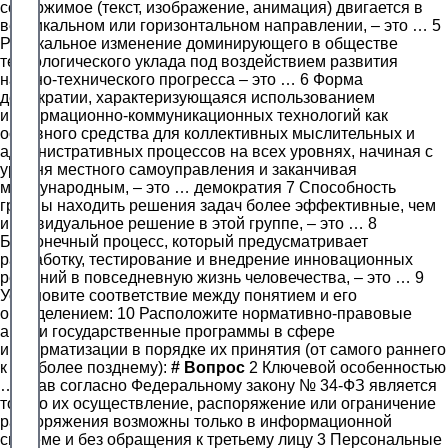
содержимое (текст, изображение, анимация) двигается в
вертикальном или горизонтальном направлении, – это … 5
Радикальное изменение доминирующего в обществе
технологического уклада под воздействием развития
научно-технического прогресса – это … 6 Форма
демократии, характеризующаяся использованием
информационно-коммуникационных технологий как
основного средства для коллективных мыслительных и
административных процессов на всех уровнях, начиная с
уровня местного самоуправления и заканчивая
международным, – это … демократия 7 Способность
группы находить решения задач более эффективные, чем
индивидуальное решение в этой группе, – это … 8
Бесконечный процесс, который предусматривает
разработку, тестирование и внедрение инновационных
решений в повседневную жизнь человечества, – это … 9
Установите соответствие между понятием и его
определением: 10 Расположите нормативно-правовые
акты и государственные программы в сфере
информатизации в порядке их принятия (от самого раннего
к наиболее позднему):
#
Вопрос
2 Ключевой особенностью
… прав согласно Федеральному закону № 34-ФЗ является
то, что их осуществление, распоряжение или ограничение
распоряжения возможны только в информационной
системе и без обращения к третьему лицу 3 Персональные