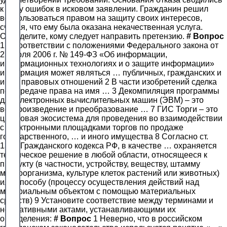
к ряду ошибок в исковом заявлении. Гражданин решил
воспользоваться правом на защиту своих интересов,
считая, что ему была оказана некачественная услуга.
Определите, кому следует направить претензию.
#
Вопрос
1 В соответствии с положениями Федерального закона от
27 июля 2006 г. № 149-ФЗ «Об информации,
информационных технологиях и о защите информации»
информация может являться … публичных, гражданских и
иных правовых отношений 2 В части изобретений сделка
по передаче права на имя … 3 Декомпиляция программы
для электронных вычислительных машин (ЭВМ) – это
воспроизведение и преобразование … 7 ГИС Торги – это
цифровая экосистема для проведения во взаимодействии
с электронными площадками торгов по продаже
государственного, … и иного имущества 8 Согласно ст.
1350 Гражданского кодекса РФ, в качестве … охраняется
техническое решение в любой области, относящееся к
продукту (в частности, устройству, веществу, штамму
микроорганизма, культуре клеток растений или животных)
или способу (процессу осуществления действий над
материальным объектом с помощью материальных
средств) 9 Установите соответствие между терминами и
нормативными актами, устанавливающими их
определения:
#
Вопрос
1 Неверно, что в российском