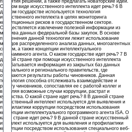
принятия решений, а также предлагать новаторские идеи.
О каком виде искусственного интеллекта идет речь? 6 В
данном государстве используется технология
искусственного интеллекта в целях мониторинга
коррупционных рисков в государственном секторе.
Осуществляется извлечение полезной информации из
массива данных федеральной базы закупок. В основе
применения данной технологии лежит использование
методов распределенного анализа данных, многоагентных
систем, а также концепции интеллектуального
программного агента. О каком государстве идет речь? 7 В
данной стране при помощи искусственного интеллекта
обрабатывается информация из закрытых баз данных
центрального и регионального правительств, где
отмечаются результаты работы чиновников. Данная
технология способна отслеживать взаимодействие и
работу чиновников, сопоставляя ее с работой коллег и
выявляя возможные случаи коррупции, растрат и
кумовства. О какой стране идет речь? 8 В данной стране
искусственный интеллект используется для выявления и
профилактики коррупции посредством использования
концепции интеллектуального программного агента ISA. О
какой стране идет речь? 9 В данной стране искусственный
интеллект используется для выявления и профилактики
коррупции посредством использования специального веб-