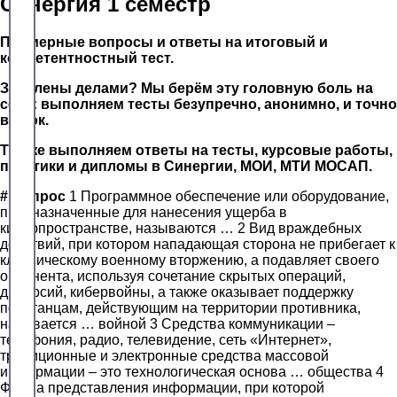
Синергия 1 семестр
Примерные вопросы и ответы на итоговый и
компетентностный тест.
Завалены делами? Мы берём эту головную боль на
себя: выполняем тесты безупречно, анонимно, и точно
в срок.
Так же выполняем ответы на тесты, курсовые работы,
практики и дипломы в Синергии, МОИ, МТИ МОСАП.
#
Вопрос
1 Программное обеспечение или оборудование,
предназначенные для нанесения ущерба в
киберпространстве, называются … 2 Вид враждебных
действий, при котором нападающая сторона не прибегает к
классическому военному вторжению, а подавляет своего
оппонента, используя сочетание скрытых операций,
диверсий, кибервойны, а также оказывает поддержку
повстанцам, действующим на территории противника,
называется … войной 3 Средства коммуникации –
телефония, радио, телевидение, сеть «Интернет»,
традиционные и электронные средства массовой
информации – это технологическая основа … общества 4
Форма представления информации, при которой