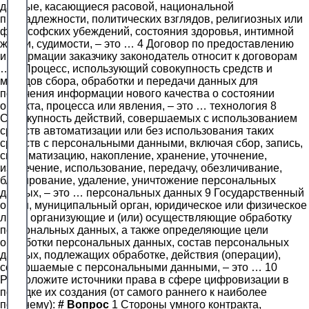
данные, касающиеся расовой, национальной
принадлежности, политических взглядов, религиозных или
философских убеждений, состояния здоровья, интимной
жизни, судимости, – это … 4 Договор по предоставлению
информации заказчику законодатель относит к договорам
… 6 Процесс, использующий совокупность средств и
методов сбора, обработки и передачи данных для
получения информации нового качества о состоянии
объекта, процесса или явления, – это … технология 8
Совокупность действий, совершаемых с использованием
средств автоматизации или без использования таких
средств с персональными данными, включая сбор, запись,
систематизацию, накопление, хранение, уточнение,
извлечение, использование, передачу, обезличивание,
блокирование, удаление, уничтожение персональных
данных, – это … персональных данных 9 Государственный
орган, муниципальный орган, юридическое или физическое
лицо, организующие и (или) осуществляющие обработку
персональных данных, а также определяющие цели
обработки персональных данных, состав персональных
данных, подлежащих обработке, действия (операции),
совершаемые с персональными данными, – это … 10
Расположите источники права в сфере цифровизации в
порядке их создания (от самого раннего к наиболее
позднему):
#
Вопрос
1 Стороны умного контракта,