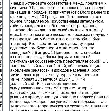
значением: 8 Установите соответствие между понятием и
его значением: 9 Расположите источники права в сфере
цифровизации в порядке их принятия (от самого раннего к
наиболее позднему): 10 Гражданин Поташников ехал в
автомобиле, управляемом искусственным интеллектом.
Автомобиль находился в собственности гражданина
Поташникова. Неожиданно автомобиль въехал в толпу
прохожих. В конечном итоге несколько прохожих получили
легкие повреждения, у беспилотного автомобиля был
разбит бампер. Кто в соответствии с действующим
законодательством будет нести ответственность за
произошедшее?
#
Вопрос
1 Неверно, что … способы
защиты относятся к судебным формам защиты 2
Интеллектуальная собственность представляет собой … 3
Общенациональный план действий, обеспечивающих
восстановление занятости и доходов населения, рост
экономики и долгосрочные структурные изменения в
экономике, принят 23 сентября 2020 г. … РФ 4
Официальный сайт РФ в информационно-
телекоммуникационной сети «Интернет», который
определен официальным источником для размещения
информации о проведении аукционов по продаже прав на
имущество, подлежащее принудительной продаже, – … 5
Работы поискового, теоретического и экспериментального
характера, выполняемые с целью определения