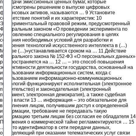
передачи эмиссионных ценных бумаг, которые
предусмотрены решением о выпуске цифровых
финансовых активов, называются … 9 Установите
соответствие понятий и их характеристик: 10
Экспериментальный правовой режим, предусмотренный
Федеральным законом «О проведении эксперимента по
установлению специального регулирования в целях
создания необходимых условий для разработки и
внедрения технологий искусственного интеллекта в (…)
Москве (…)»устанавливается сроком на … 11 Действие
Федерального закона № 152-ФЗ «О персональных данных»
распространяется на … 12 … – это способ повышения
эффективности деятельности государства, основанный на
использовании информационных систем, когда с
использованием информационно-коммуникационных
технологий функционируют исполнительная (электронное
правительство) и законодательная (электронный
парламент, электронная демократия), а также судебная
ветви власти 13 … информация – это обязательное для
выполнения лицом, получившим доступ к определенной
информации, требование не передавать такую
информацию третьим лицам без согласия ее обладателя 14
Положения о коммерческой тайне регламентируются … 15
… – это идентификатор в сети передачи данных,
определяющий при оказании телематических услуг связи