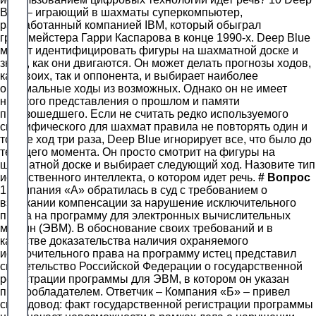
Blue – играющий в шахматы суперкомпьютер,
разработанный компанией IBM, который обыграл
гроссмейстера Гарри Каспарова в конце 1990-х. Deep Blue
может идентифицировать фигуры на шахматной доске и
знает, как они двигаются. Он может делать прогнозы ходов,
как своих, так и оппонента, и выбирает наиболее
оптимальные ходы из возможных. Однако он не имеет
никакого представления о прошлом и памяти
произошедшего. Если не считать редко используемого
специфического для шахмат правила не повторять один и
тот же ход три раза, Deep Blue игнорирует все, что было до
текущего момента. Он просто смотрит на фигуры на
шахматной доске и выбирает следующий ход. Назовите тип
искусственного интеллекта, о котором идет речь.
#
Вопрос
1 Компания «А» обратилась в суд с требованием о
взыскании компенсации за нарушение исключительного
права на программу для электронных вычислительных
машин (ЭВМ). В обоснование своих требований и в
качестве доказательства наличия охраняемого
исключительного права на программу истец представил
свидетельство Российской Федерации о государственной
регистрации программы для ЭВМ, в котором он указан
правообладателем. Ответчик – Компания «Б» – привел
свой довод: факт государственной регистрации программы