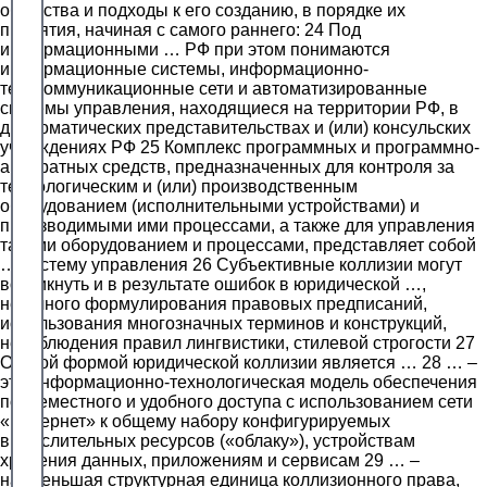
общества и подходы к его созданию, в порядке их
принятия, начиная с самого раннего: 24 Под
информационными … РФ при этом понимаются
информационные системы, информационно-
телекоммуникационные сети и автоматизированные
системы управления, находящиеся на территории РФ, в
дипломатических представительствах и (или) консульских
учреждениях РФ 25 Комплекс программных и программно-
аппаратных средств, предназначенных для контроля за
технологическим и (или) производственным
оборудованием (исполнительными устройствами) и
производимыми ими процессами, а также для управления
такими оборудованием и процессами, представляет собой
… систему управления 26 Субъективные коллизии могут
возникнуть и в результате ошибок в юридической …,
неточного формулирования правовых предписаний,
использования многозначных терминов и конструкций,
несоблюдения правил лингвистики, стилевой строгости 27
Острой формой юридической коллизии является … 28 … –
это информационно-технологическая модель обеспечения
повсеместного и удобного доступа с использованием сети
«Интернет» к общему набору конфигурируемых
вычислительных ресурсов («облаку»), устройствам
хранения данных, приложениям и сервисам 29 … –
наименьшая структурная единица коллизионного права,