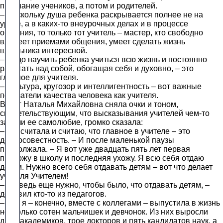
признание учеников, а потом и родителей.
– Поскольку душа ребенка раскрывается полнее не на
уроке, а в каких-то внеурочных делах и в процессе
общения, то только тот учитель – мастер, кто свободно
владеет приемами общения, умеет сделать жизнь
школьника интересной.
– Надо научить ребенка учиться всю жизнь и постоянно
работать над собой, обогащая себя и духовно, – это
главное для учителя.
– Культура, кругозор и интеллигентность – вот важные
показатели качества человека как учителя.
Вдруг Наталья Михайловна сняла очки и тоном,
свидетельствующим, что высказывания учителей чем-то
задели ее самолюбие, громко сказала:
– А я считала и считаю, что главное в учителе – это
добросовестность. – И после маленькой паузы
продолжала. – Я вот уже двадцать пять лет первая
прихожу в школу и последняя ухожу. Я всю себя отдаю
детям. Нужно всего себя отдавать детям – вот что делает
учителя Учителем!
– Но ведь еще нужно, чтобы было, что отдавать детям, –
добавил кто-то из педагогов.
– Вот я – конечно, вместе с коллегами – выпустила в жизнь
несколько сотен мальчишек и девчонок. Из них выросли
двое академиков, трое докторов и пять кандидатов наук, а