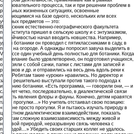
образовательного процесса, так и при решении проблем в
реальных жизненных ситуациях, освоенные
обучающимися на базе одного, нескольких или всех
учебных предметов — это:
Выпускник естественно-географического факультета
пединститута пришел в сельскую школу и с энтузиазмом,
настойчивостью начал вводить новшества. Например,
уроки ботаники он проводил с пятиклассниками в саду, в
поле, на огороде. А однажды попросил завуча выделить в
V классе один учебный день полностью для ботаники. Когда
его желание было удовлетворено, он подготовил учащихся,
они взяли с собой сачки, папки с листами для записей и
рисунков и др. и отправились на весь день вдоль реки к
лесу. Ребятам такие «уроки» нравились. Но директор и
завуч решительно выступали против такого подхода к
изучению ботаники. «Есть программа, — говорили они, — и
следует четко, последовательно, в диалектической связи
изучать явления флоры и фауны. Конечно, детям нравятся
такие прогулки…» Но учитель отстаивал свою позицию:
«Это не просто прогулки. Я и пытаюсь изучать природу в
целостном диалектическом взаимодействии, показать
ребятам сложную взаимозависимость между живой и
неживой природой, неразрывную связь человека с
природой…» Убедить своих старших коллег не удалось.