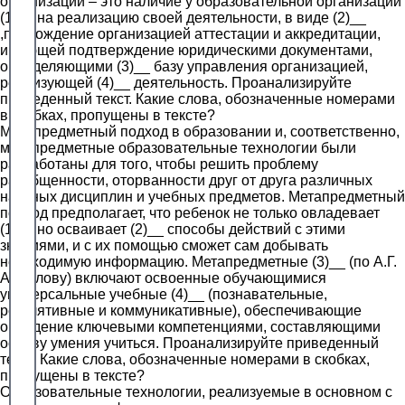
организации – это наличие у образовательной организации
(1)__ на реализацию своей деятельности, в виде (2)__
,прохождение организацией аттестации и аккредитации,
имеющей подтверждение юридическими документами,
определяющими (3)__ базу управления организацией,
реализующей (4)__ деятельность. Проанализируйте
приведенный текст. Какие слова, обозначенные номерами
в скобках, пропущены в тексте?
Метапредметный подход в образовании и, соответственно,
метапредметные образовательные технологии были
разработаны для того, чтобы решить проблему
разобщенности, оторванности друг от друга различных
научных дисциплин и учебных предметов. Метапредметный
подход предполагает, что ребенок не только овладевает
(1)__ но осваивает (2)__ способы действий с этими
знаниями, и с их помощью сможет сам добывать
необходимую информацию. Метапредметные (3)__ (по А.Г.
Асмолову) включают освоенные обучающимися
универсальные учебные (4)__ (познавательные,
регулятивные и коммуникативные), обеспечивающие
овладение ключевыми компетенциями, составляющими
основу умения учиться. Проанализируйте приведенный
текст. Какие слова, обозначенные номерами в скобках,
пропущены в тексте?
Образовательные технологии, реализуемые в основном с