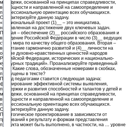
молодежи, основанной на принципах справедливости,
всеобщности и направленной на самоопределение и
профессиональную ориентацию всех обучающихся.
Охарактеризуйте данную задачу.
«Национальный проект (1)__ – это инициатива,
направленная на достижение двух ключевых задач.
Первая – обеспечение (2)__ российского образования и
вхождение Российской Федерации в число (3)__ ведущих
стран мира по качеству общего образования. Вторая –
воспитание гармонично развитой и (4)__ личности на
основе духовно-нравственных ценностей народов
Российской Федерации, исторических и национально-
культурных традиций». Проанализируйте приведенный
текст. Какие слова, обозначенные номерами в скобках,
пропущены в тексте?
Перед педагогами ставится следующая задача:
формирование эффективной системы выявления,
поддержки и развития способностей и талантов у детей и
молодежи, основанной на принципах справедливости,
всеобщности и направленной на самоопределение и
профессиональную ориентацию всех обучающихся.
Охарактеризуйте данную задачу.
Педагогическое проектирование в зависимости от
требований к результату и формам представления
продукта может быть выполнено, в частности, на … уровне