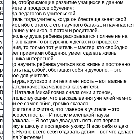
задачи, отображающие развитие учащихся в данном
предмете в процессе обучения:
Беседа педагогов в учительской:
– Учитель тогда учитель, когда он блестяще знает свой
предмет, ибо с этого, с его научного багажа, и начинается
признание учеников, а потом и родителей.
– Поскольку душа ребенка раскрывается полнее не на
уроке, а в каких-то внеурочных делах и в процессе
общения, то только тот учитель – мастер, кто свободно
владеет приемами общения, умеет сделать жизнь
школьника интересной.
– Надо научить ребенка учиться всю жизнь и постоянно
работать над собой, обогащая себя и духовно, – это
главное для учителя.
– Культура, кругозор и интеллигентность – вот важные
показатели качества человека как учителя.
Вдруг Наталья Михайловна сняла очки и тоном,
свидетельствующим, что высказывания учителей чем-то
задели ее самолюбие, громко сказала:
– А я считала и считаю, что главное в учителе – это
добросовестность. – И после маленькой паузы
продолжала. – Я вот уже двадцать пять лет первая
прихожу в школу и последняя ухожу. Я всю себя отдаю
детям. Нужно всего себя отдавать детям – вот что делает
учителя Учителем!