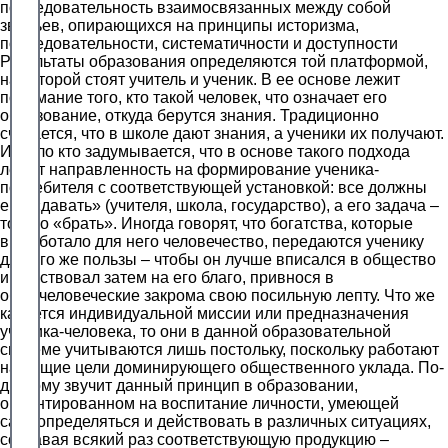
последовательность взаимосвязанных между собой
звеньев, опирающихся на принципы историзма,
последовательности, систематичности и доступности
Результаты образования определяются той платформой,
на которой стоят учитель и ученик. В ее основе лежит
понимание того, кто такой человек, что означает его
образование, откуда берутся знания. Традиционно
считается, что в школе дают знания, а ученики их получают.
И мало кто задумывается, что в основе такого подхода
лежит направленность на формирование ученика-
потребителя с соответствующей установкой: все должны
ему «давать» (учителя, школа, государство), а его задача –
только «брать». Иногда говорят, что богатства, которые
выработало для него человечество, передаются ученику
для его же пользы – чтобы он лучше вписался в общество
и действовал затем на его благо, привнося в
общечеловеческие закрома свою посильную лепту. Что же
касается индивидуальной миссии или предназначения
ученика-человека, то они в данной образовательной
системе учитываются лишь постольку, поскольку работают
на общие цели доминирующего общественного уклада. По-
другому звучит данный принцип в образовании,
ориентированном на воспитание личности, умеющей
самоопределяться и действовать в различных ситуациях,
создавая всякий раз соответствующую продукцию –