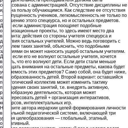
согласована с администрацией. Отсутствие дисциплины не
идет на пользу обучающимся. Как следствие ее отсутствия
– распущенность учеников, легкомысленность не только по
отношению этого спецкурса, но и остальных предметов.
Даже если администрация поощряет подобные
организационные проекты, то здесь имеют место два
варианта: действия со стороны учителя спецкурса и
действия остальных учителей. Можно ведь поговорить с
учителем таких занятий, объяснить, что подобными
занятиями он может наносить ущерб остальным учителям.
Даже если его не волнуют остальные учителя, хочется
верить, что его волнуют дети. Если дети стали меньше
обращать внимания на остальные предметы, какова будет
усвояемость этих предметов? Само собой, она будет ниже,
как и образованность детей. Второй вариант: оставшийся
педагогический коллектив может изменить тактику
проведения своих занятий, т.е. внедрять активную,
разнообразную деятельность, которая может
заинтересовать детей + организация интерактивов,
конкурсов, интеллектуальных игр.
Назовите автора иерархии целей формирования личности
в школьной педагогической системе, включающей три
уровня целеобразования — глобальный, этапный,
оперативный.