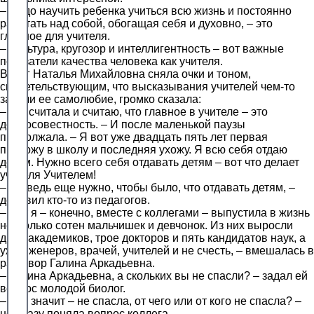
– Надо научить ребенка учиться всю жизнь и постоянно
работать над собой, обогащая себя и духовно, – это
главное для учителя.
– Культура, кругозор и интеллигентность – вот важные
показатели качества человека как учителя.
Вдруг Наталья Михайловна сняла очки и тоном,
свидетельствующим, что высказывания учителей чем-то
задели ее самолюбие, громко сказала:
– А я считала и считаю, что главное в учителе – это
добросовестность. – И после маленькой паузы
продолжала. – Я вот уже двадцать пять лет первая
прихожу в школу и последняя ухожу. Я всю себя отдаю
детям. Нужно всего себя отдавать детям – вот что делает
учителя Учителем!
– Но ведь еще нужно, чтобы было, что отдавать детям, –
добавил кто-то из педагогов.
– Вот я – конечно, вместе с коллегами – выпустила в жизнь
несколько сотен мальчишек и девчонок. Из них выросли
двое академиков, трое докторов и пять кандидатов наук, а
уж инженеров, врачей, учителей и не счесть, – вмешалась в
разговор Галина Аркадьевна.
– Галина Аркадьевна, а скольких вы не спасли? – задал ей
вопрос молодой биолог.
– Что значит – не спасла, от чего или от кого не спасла? –
не сразу поняла вопрос коллега.