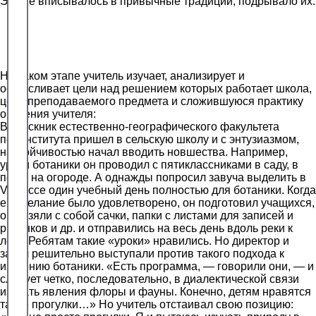
Это не вписывалось в привычные традиции, подрывало их.
На каком этапе учитель изучает, анализирует и
осмысливает цели над решением которых работает школа,
цели преподаваемого предмета и сложившуюся практику
обучения учителя:
Выпускник естественно-географического факультета
пединститута пришел в сельскую школу и с энтузиазмом,
настойчивостью начал вводить новшества. Например,
уроки ботаники он проводил с пятиклассниками в саду, в
поле, на огороде. А однажды попросил завуча выделить в
V классе один учебный день полностью для ботаники. Когда
его желание было удовлетворено, он подготовил учащихся,
они взяли с собой сачки, папки с листами для записей и
рисунков и др. и отправились на весь день вдоль реки к
лесу. Ребятам такие «уроки» нравились. Но директор и
завуч решительно выступали против такого подхода к
изучению ботаники. «Есть программа, — говорили они, — и
следует четко, последовательно, в диалектической связи
изучать явления флоры и фауны. Конечно, детям нравятся
такие прогулки…» Но учитель отстаивал свою позицию: