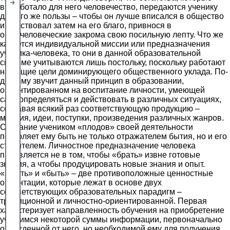
выработало для него человечество, передаются ученику
для его же пользы – чтобы он лучше вписался в общество
и действовал затем на его благо, привнося в
общечеловеческие закрома свою посильную лепту. Что же
касается индивидуальной миссии или предназначения
ученика-человека, то они в данной образовательной
системе учитываются лишь постольку, поскольку работают
на общие цели доминирующего общественного уклада. По-
другому звучит данный принцип в образовании,
ориентированном на воспитание личности, умеющей
самоопределяться и действовать в различных ситуациях,
создавая всякий раз соответствующую продукцию –
мнения, идеи, поступки, произведения различных жанров.
Создание учеником «плодов» своей деятельности
позволяет ему быть не только отражателем бытия, но и его
строителем. Личностное предназначение человека
проявляется не в том, чтобы «брать» извне готовые
знания, а чтобы продуцировать новые знания и опыт.
«Иметь» и «быть» – две противоположные ценностные
ориентации, которые лежат в основе двух
соответствующих образовательных парадигм –
традиционной и личностно-ориентированной. Первая
характеризует направленность обучения на приобретение
учащимся некоторой суммы информации, первоначально
отчужденной от него, но необходимой ему для получения