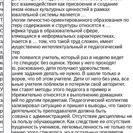
Процесс взаимодействия как присвоение и создание
человеком новых культурных ценностей в рамках
образовательной системы является …
Технологии личностно-ориентированного образования по
характеру содержания и структуры относятся к …
Специфика труда в образовательной сфере,
проявляющаяся в неформальных характеристиках,
заключается в … том, что такой труд сложен, имеет
преимущественно интеллектуальный и педагогический
характер
В школе появился учитель, который раз в неделю ведет
какой-то спецкурс без оценок. Уроки у него проходят
весело, раскованно, дети получают удовольствие,
домашние задания делать не нужно. В школе только и
разговоров, что об этом учителе. Дети от него без ума, все
остальные учителя поблекли и потеряли свой авторитет.
Ученики ставят методы этого педагога в пример и
пренебрежительно относятся к выполнению домашних
заданий по другим предметам. Педагогический коллектив
проанализировал ситуацию и пришел к выводы, что такого
рода деятельность преподавателя должна быть
согласована с администрацией. Отсутствие дисциплины не
идет на пользу обучающимся. Как следствие ее отсутствия
– распущенность учеников, легкомысленность не только по
отношению этого спецкурса, но и остальных предметов.