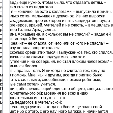
– Но ведь еще нужно, чтобы было, что отдавать детям, –
добавил кто-то из педагогов.
– Вот я – конечно, вместе с коллегами – выпустила в жизнь
несколько сотен мальчишек и девчонок. Из них выросли
двое академиков, трое докторов и пять кандидатов наук, а
уж инженеров, врачей, учителей и не счесть, – вмешалась в
разговор Галина Аркадьевна.
– Галина Аркадьевна, а скольких вы не спасли? – задал ей
вопрос молодой биолог.
– Что значит – не спасла, от чего или от кого не спасла? –
не сразу поняла вопрос коллега.
– Ну, сколько среди этих тысяч выпускников тех, кто спился,
или оказался на скамье подсудимых, или хотя
преступления и не совершил, но стал плохим человеком? –
не унимался биолог.
– Да, вы правы, Толя. Я никогда не считала тех, кому не
могла помочь. Мне, как и другим, всегда приятно было
работать с сильными, способными, яркими ребятами,
которые сами хотели учиться.
Принцип, обеспечивающий единство общего, специального
и дополнительного образования во всех видах
образовательных институтов – это:
Беседа педагогов в учительской:
– Учитель тогда учитель, когда он блестяще знает свой
предмет, ибо с этого, с его научного багажа, и начинается