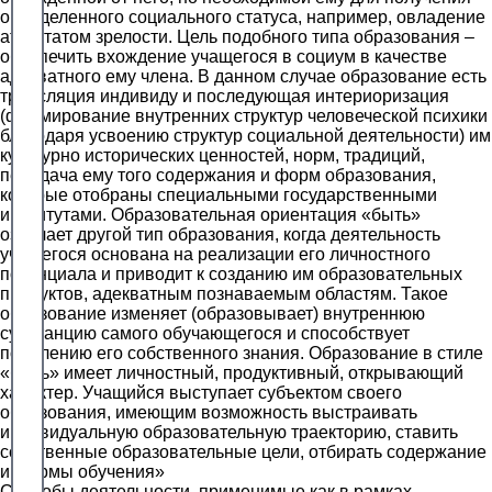
определенного социального статуса, например, овладение
аттестатом зрелости. Цель подобного типа образования –
обеспечить вхождение учащегося в социум в качестве
адекватного ему члена. В данном случае образование есть
трансляция индивиду и последующая интериоризация
(формирование внутренних структур человеческой психики
благодаря усвоению структур социальной деятельности) им
культурно исторических ценностей, норм, традиций,
передача ему того содержания и форм образования,
которые отобраны специальными государственными
институтами. Образовательная ориентация «быть»
означает другой тип образования, когда деятельность
учащегося основана на реализации его личностного
потенциала и приводит к созданию им образовательных
продуктов, адекватным познаваемым областям. Такое
образование изменяет (образовывает) внутреннюю
субстанцию самого обучающегося и способствует
появлению его собственного знания. Образование в стиле
«быть» имеет личностный, продуктивный, открывающий
характер. Учащийся выступает субъектом своего
образования, имеющим возможность выстраивать
индивидуальную образовательную траекторию, ставить
собственные образовательные цели, отбирать содержание
и формы обучения»
Способы деятельности, применимые как в рамках