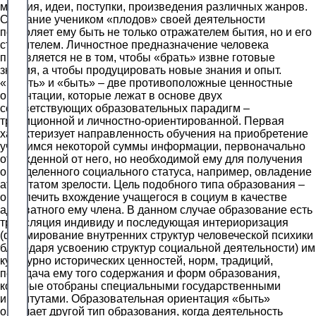
мнения, идеи, поступки, произведения различных жанров.
Создание учеником «плодов» своей деятельности
позволяет ему быть не только отражателем бытия, но и его
строителем. Личностное предназначение человека
проявляется не в том, чтобы «брать» извне готовые
знания, а чтобы продуцировать новые знания и опыт.
«Иметь» и «быть» – две противоположные ценностные
ориентации, которые лежат в основе двух
соответствующих образовательных парадигм –
традиционной и личностно-ориентированной. Первая
характеризует направленность обучения на приобретение
учащимся некоторой суммы информации, первоначально
отчужденной от него, но необходимой ему для получения
определенного социального статуса, например, овладение
аттестатом зрелости. Цель подобного типа образования –
обеспечить вхождение учащегося в социум в качестве
адекватного ему члена. В данном случае образование есть
трансляция индивиду и последующая интериоризация
(формирование внутренних структур человеческой психики
благодаря усвоению структур социальной деятельности) им
культурно исторических ценностей, норм, традиций,
передача ему того содержания и форм образования,
которые отобраны специальными государственными
институтами. Образовательная ориентация «быть»
означает другой тип образования, когда деятельность