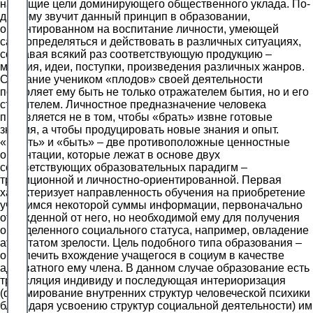
на общие цели доминирующего общественного уклада. По-
другому звучит данный принцип в образовании,
ориентированном на воспитание личности, умеющей
самоопределяться и действовать в различных ситуациях,
создавая всякий раз соответствующую продукцию –
мнения, идеи, поступки, произведения различных жанров.
Создание учеником «плодов» своей деятельности
позволяет ему быть не только отражателем бытия, но и его
строителем. Личностное предназначение человека
проявляется не в том, чтобы «брать» извне готовые
знания, а чтобы продуцировать новые знания и опыт.
«Иметь» и «быть» – две противоположные ценностные
ориентации, которые лежат в основе двух
соответствующих образовательных парадигм –
традиционной и личностно-ориентированной. Первая
характеризует направленность обучения на приобретение
учащимся некоторой суммы информации, первоначально
отчужденной от него, но необходимой ему для получения
определенного социального статуса, например, овладение
аттестатом зрелости. Цель подобного типа образования –
обеспечить вхождение учащегося в социум в качестве
адекватного ему члена. В данном случае образование есть
трансляция индивиду и последующая интериоризация
(формирование внутренних структур человеческой психики
благодаря усвоению структур социальной деятельности) им