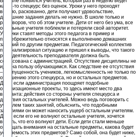
В школе появился учитель, который раз в неделю ведет
какой-то спецкурс без оценок. Уроки у него проходят
весело, раскованно, дети получают удовольствие,
домашние задания делать не нужно. В школе только и
разговоров, что об этом учителе. Дети от него без ума, все
остальные учителя поблекли и потеряли свой авторитет.
Ученики ставят методы этого педагога в пример и
пренебрежительно относятся к выполнению домашних
заданий по другим предметам. Педагогический коллектив
проанализировал ситуацию и пришел к выводы, что такого
рода деятельность преподавателя должна быть
согласована с администрацией. Отсутствие дисциплины не
идет на пользу обучающимся. Как следствие ее отсутствия
– распущенность учеников, легкомысленность не только по
отношению этого спецкурса, но и остальных предметов.
Даже если администрация поощряет подобные
организационные проекты, то здесь имеют место два
варианта: действия со стороны учителя спецкурса и
действия остальных учителей. Можно ведь поговорить с
учителем таких занятий, объяснить, что подобными
занятиями он может наносить ущерб остальным учителям.
Даже если его не волнуют остальные учителя, хочется
верить, что его волнуют дети. Если дети стали меньше
обращать внимания на остальные предметы, какова будет
усвояемость этих предметов? Само собой, она будет ниже,