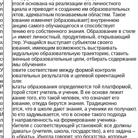
учащегося основана на реализации его личностного
потенциала и приводит к созданию им образовательных
продуктов, адекватным познаваемым областям. Такое
образование изменяет (образовывает) внутреннюю
субстанцию самого обучающегося и способствует
появлению его собственного знания. Образование в стиле
«быть» имеет личностный, продуктивный, открывающий
характер. Учащийся выступает субъектом своего
образования, имеющим возможность выстраивать
индивидуальную образовательную траекторию, ставить
собственные образовательные цели, отбирать содержание
и формы обучения»
Установите соответствие между формой контроля
образовательных результатов и целевой ориентацией
контроля:
Результаты образования определяются той платформой,
на которой стоят учитель и ученик. В ее основе лежит
понимание того, кто такой человек, что означает его
образование, откуда берутся знания. Традиционно
считается, что в школе дают знания, а ученики их получают.
И мало кто задумывается, что в основе такого подхода
лежит направленность на формирование ученика-
потребителя с соответствующей установкой: все должны
ему «давать» (учителя, школа, государство), а его задача –
только «брать». Иногда говорят, что богатства, которые