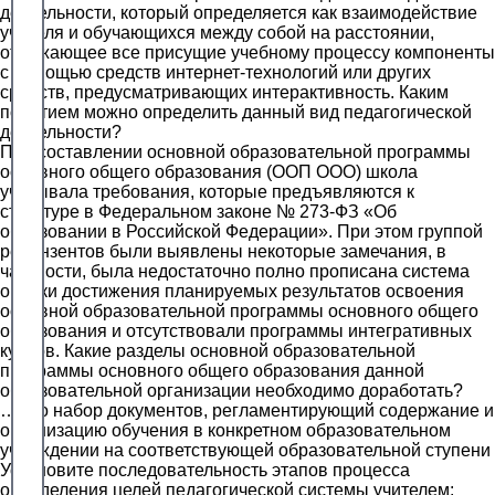
деятельности, который определяется как взаимодействие
учителя и обучающихся между собой на расстоянии,
отражающее все присущие учебному процессу компоненты
с помощью средств интернет-технологий или других
средств, предусматривающих интерактивность. Каким
понятием можно определить данный вид педагогической
деятельности?
При составлении основной образовательной программы
основного общего образования (ООП ООО) школа
учитывала требования, которые предъявляются к
структуре в Федеральном законе № 273-ФЗ «Об
образовании в Российской Федерации». При этом группой
рецензентов были выявлены некоторые замечания, в
частности, была недостаточно полно прописана система
оценки достижения планируемых результатов освоения
основной образовательной программы основного общего
образования и отсутствовали программы интегративных
курсов. Какие разделы основной образовательной
программы основного общего образования данной
образовательной организации необходимо доработать?
… это набор документов, регламентирующий содержание и
организацию обучения в конкретном образовательном
учреждении на соответствующей образовательной ступени
Установите последовательность этапов процесса
определения целей педагогической системы учителем: