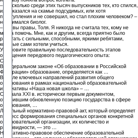
– Ну, сколько среди этих тысяч выпускников тех, кто спился,
или оказался на скамье подсудимых, или хотя
преступления и не совершил, но стал плохим человеком? –
не унимался биолог.
– Да, вы правы, Толя. Я никогда не считала тех, кому не
могла помочь. Мне, как и другим, всегда приятно было
работать с сильными, способными, яркими ребятами,
которые сами хотели учиться.
Установите правильную последовательность этапов
обобщения передового педагогического опыта:
Ответ
В Федеральном законе «Об образовании в Российской
Федерации» образование, определяется как …
В числе ключевых направлений развития общего
образования в рамках национальной образовательной
инициативы «Наша новая школа» – …
С начала XXI в. исторически первым документом,
отразившим обновленную позицию государства в сфере
образования, …
Локальный нормативно-правовой акт, который определяет
процесс формирования специальных органов конкретной
образовательной организации, их количество и
разновидности, — это …
Нормативно-правовое обеспечение образовательной