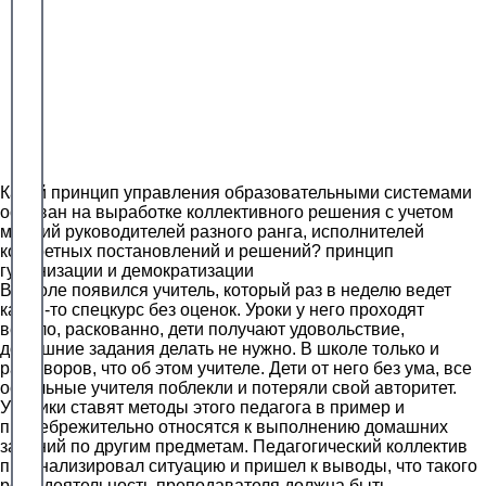
Какой принцип управления образовательными системами
основан на выработке коллективного решения с учетом
мнений руководителей разного ранга, исполнителей
конкретных постановлений и решений? принцип
гуманизации и демократизации
В школе появился учитель, который раз в неделю ведет
какой-то спецкурс без оценок. Уроки у него проходят
весело, раскованно, дети получают удовольствие,
домашние задания делать не нужно. В школе только и
разговоров, что об этом учителе. Дети от него без ума, все
остальные учителя поблекли и потеряли свой авторитет.
Ученики ставят методы этого педагога в пример и
пренебрежительно относятся к выполнению домашних
заданий по другим предметам. Педагогический коллектив
проанализировал ситуацию и пришел к выводы, что такого
рода деятельность преподавателя должна быть