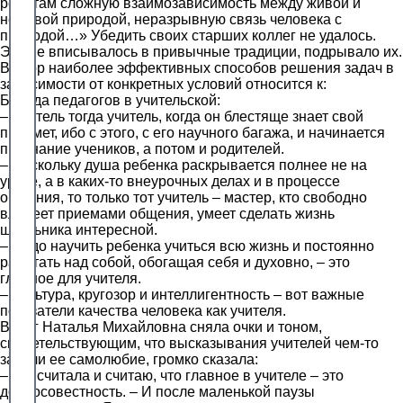
ребятам сложную взаимозависимость между живой и
неживой природой, неразрывную связь человека с
природой…» Убедить своих старших коллег не удалось.
Это не вписывалось в привычные традиции, подрывало их.
Выбор наиболее эффективных способов решения задач в
зависимости от конкретных условий относится к:
Беседа педагогов в учительской:
– Учитель тогда учитель, когда он блестяще знает свой
предмет, ибо с этого, с его научного багажа, и начинается
признание учеников, а потом и родителей.
– Поскольку душа ребенка раскрывается полнее не на
уроке, а в каких-то внеурочных делах и в процессе
общения, то только тот учитель – мастер, кто свободно
владеет приемами общения, умеет сделать жизнь
школьника интересной.
– Надо научить ребенка учиться всю жизнь и постоянно
работать над собой, обогащая себя и духовно, – это
главное для учителя.
– Культура, кругозор и интеллигентность – вот важные
показатели качества человека как учителя.
Вдруг Наталья Михайловна сняла очки и тоном,
свидетельствующим, что высказывания учителей чем-то
задели ее самолюбие, громко сказала:
– А я считала и считаю, что главное в учителе – это
добросовестность. – И после маленькой паузы