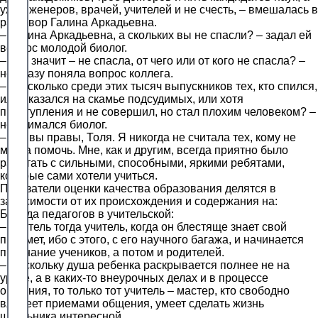
уж инженеров, врачей, учителей и не счесть, – вмешалась в
разговор Галина Аркадьевна.
– Галина Аркадьевна, а скольких вы не спасли? – задал ей
вопрос молодой биолог.
– Что значит – не спасла, от чего или от кого не спасла? –
не сразу поняла вопрос коллега.
– Ну, сколько среди этих тысяч выпускников тех, кто спился,
или оказался на скамье подсудимых, или хотя
преступления и не совершил, но стал плохим человеком? –
не унимался биолог.
– Да, вы правы, Толя. Я никогда не считала тех, кому не
могла помочь. Мне, как и другим, всегда приятно было
работать с сильными, способными, яркими ребятами,
которые сами хотели учиться.
Показатели оценки качества образования делятся в
зависимости от их происхождения и содержания на:
Беседа педагогов в учительской:
– Учитель тогда учитель, когда он блестяще знает свой
предмет, ибо с этого, с его научного багажа, и начинается
признание учеников, а потом и родителей.
– Поскольку душа ребенка раскрывается полнее не на
уроке, а в каких-то внеурочных делах и в процессе
общения, то только тот учитель – мастер, кто свободно
владеет приемами общения, умеет сделать жизнь
школьника интересной.