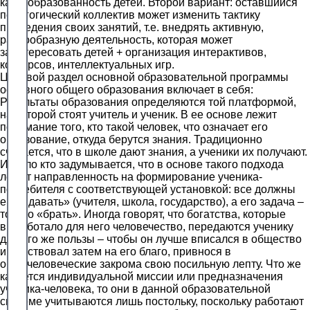
как и образованность детей. Второй вариант: оставшийся
педагогический коллектив может изменить тактику
проведения своих занятий, т.е. внедрять активную,
разнообразную деятельность, которая может
заинтересовать детей + организация интерактивов,
конкурсов, интеллектуальных игр.
Целевой раздел основной образовательной программы
основного общего образования включает в себя:
Результаты образования определяются той платформой,
на которой стоят учитель и ученик. В ее основе лежит
понимание того, кто такой человек, что означает его
образование, откуда берутся знания. Традиционно
считается, что в школе дают знания, а ученики их получают.
И мало кто задумывается, что в основе такого подхода
лежит направленность на формирование ученика-
потребителя с соответствующей установкой: все должны
ему «давать» (учителя, школа, государство), а его задача –
только «брать». Иногда говорят, что богатства, которые
выработало для него человечество, передаются ученику
для его же пользы – чтобы он лучше вписался в общество
и действовал затем на его благо, привнося в
общечеловеческие закрома свою посильную лепту. Что же
касается индивидуальной миссии или предназначения
ученика-человека, то они в данной образовательной
системе учитываются лишь постольку, поскольку работают