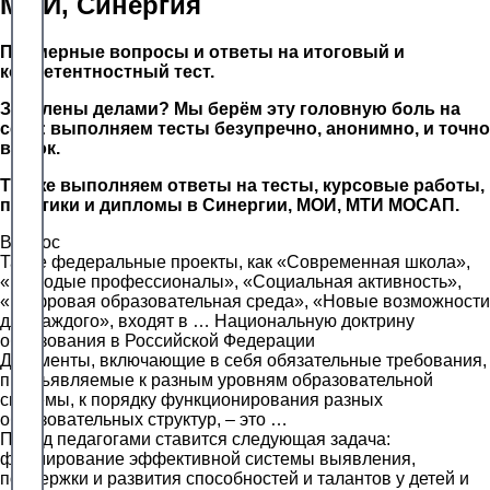
МОИ, Синергия
Примерные вопросы и ответы на итоговый и
компетентностный тест.
Завалены делами? Мы берём эту головную боль на
себя: выполняем тесты безупречно, анонимно, и точно
в срок.
Так же выполняем ответы на тесты, курсовые работы,
практики и дипломы в Синергии, МОИ, МТИ МОСАП.
Вопрос
Такие федеральные проекты, как «Современная школа»,
«Молодые профессионалы», «Социальная активность»,
«Цифровая образовательная среда», «Новые возможности
для каждого», входят в … Национальную доктрину
образования в Российской Федерации
Документы, включающие в себя обязательные требования,
предъявляемые к разным уровням образовательной
системы, к порядку функционирования разных
образовательных структур, – это …
Перед педагогами ставится следующая задача:
формирование эффективной системы выявления,
поддержки и развития способностей и талантов у детей и