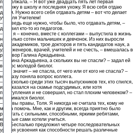
продолжала. – Я вот уже двадцать пять лет первая
прихожу в школу и последняя ухожу. Я всю себя отдаю
детям. Нужно всего себя отдавать детям – вот что делает
учителя Учителем!
– Но ведь еще нужно, чтобы было, что отдавать детям, –
добавил кто-то из педагогов.
– Вот я – конечно, вместе с коллегами – выпустила в жизнь
несколько сотен мальчишек и девчонок. Из них выросли
двое академиков, трое докторов и пять кандидатов наук, а
уж инженеров, врачей, учителей и не счесть, – вмешалась в
разговор Галина Аркадьевна.
– Галина Аркадьевна, а скольких вы не спасли? – задал ей
вопрос молодой биолог.
– Что значит – не спасла, от чего или от кого не спасла? –
не сразу поняла вопрос коллега.
– Ну, сколько среди этих тысяч выпускников тех, кто спился,
или оказался на скамье подсудимых, или хотя
преступления и не совершил, но стал плохим человеком? –
не унимался биолог.
– Да, вы правы, Толя. Я никогда не считала тех, кому не
могла помочь. Мне, как и другим, всегда приятно было
работать с сильными, способными, яркими ребятами,
которые сами хотели учиться.
В.П. Беспалько предложил четыре последовательных
уровня усвоения как способности решать различные