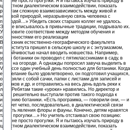
«Это не просто прогулки. Я и пытаюсь изучать природу в
целостном диалектическом взаимодействии, показать
ребятам сложную взаимозависимость между живой и
неживой природой, неразрывную связь человека с
природой…» Убедить своих старших коллег не удалось.
Это не вписывалось в привычные традиции, подрывало их.
Установите соответствие между методом обучения и
особенностями его реализации
Выпускник естественно-географического факультета
пединститута пришел в сельскую школу и с энтузиазмом,
настойчивостью начал вводить новшества. Например,
уроки ботаники он проводил с пятиклассниками в саду, в
поле, на огороде. А однажды попросил завуча выделить в
V классе один учебный день полностью для ботаники. Когда
его желание было удовлетворено, он подготовил учащихся,
они взяли с собой сачки, папки с листами для записей и
рисунков и др. и отправились на весь день вдоль реки к
лесу. Ребятам такие «уроки» нравились. Но директор и
завуч решительно выступали против такого подхода к
изучению ботаники. «Есть программа, — говорили они, — и
следует четко, последовательно, в диалектической связи
изучать явления флоры и фауны. Конечно, детям нравятся
такие прогулки…» Но учитель отстаивал свою позицию:
«Это не просто прогулки. Я и пытаюсь изучать природу в
целостном диалектическом взаимодействии, показать