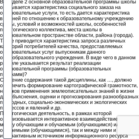
В разделе 2 основной образовательной программы школы
описывается характеристика социального заказа на
образовательные услуги, то есть дается характеристика
внешней по отношению к образовательному учреждению
среды, условий и возможностей школы, особенностей
педагогического коллектива, места школы в
образовательном пространстве области, района (города).
Также приводится характеристика запроса различных
категорий потребителей качества, предоставляемых
образовательных услуг выпускникам данного
общеобразовательного учреждения. В виде чего в данном
разделе указывается результат реализации
образовательной программы (образовательных
программ)?
Освоение содержания такой дисциплины, как …, должно
обеспечить формирование картографической грамотности,
навыков применения землеописательных знаний в жизни
для объяснения, оценки и прогнозирования разнообразных
природных, социально-экономических и экологических
процессов и явлений и др.
Педагогическая деятельность, в рамках которой
организовывается интерактивное взаимодействие как
между обучающим и обучаемым (обучающимся) или
обучаемыми (обучающимися), так и между ними и
интерактивным источником информационного ресурса