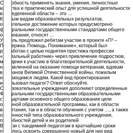
Способность применять знания, умения, личностные
качества и практический опыт для успешной деятельности
в определенной области – это …
К новым видам образовательных результатов,
обязательное достижение которых предусмотрено
федеральными государственными стандартами общего
образования, относят …
Учитель предложил ребятам участие в проекте «П³ –
Поддержка. Помощь. Понимание», который был
разработан с целью поднятия престижа профессии
«социальный работник» через привлечение подростков,
молодежи к участию в благотворительной деятельности,
направленной на оказание помощи ветеранам, вдовам
ветеранов Великой Отечественной войны, пожилым
нуждающимся людям. Какой вид проектирования
использовал педагог? Ответ обоснуйте.
Образовательные учреждения дополняют определенные
Федеральными государственными образовательными
стандартами основного общего образования цели
основной образовательной программы, как в области
воспитания, так и в области обучения с учетом …, а также
особенностей типа образовательного учреждения,
потребностей детей и их родителей
В связи с пандемией педагогам в кратчайшие сроки
пришлось освоить совершенно новый для них вид