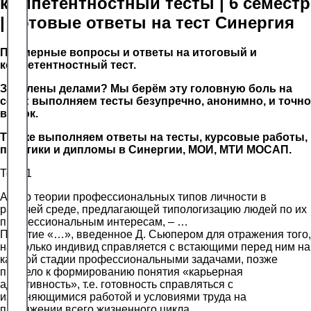
компетентностный тесты | 6 семестр
| Готовые ответы на тест Синергия
Примерные вопросы и ответы на итоговый и
компетентностный тест.
Завалены делами? Мы берём эту головную боль на
себя: выполняем тесты безупречно, анонимно, и точно
в срок.
Так же выполняем ответы на тесты, курсовые работы,
практики и дипломы в Синергии, МОИ, МТИ МОСАП.
Тест 1
Автор теории профессиональных типов личности в
рабочей среде, предлагающей типологизацию людей по их
профессиональным интересам, – …
Понятие «…», введенное Д. Сьюпером для отражения того,
насколько индивид справляется с встающими перед ним на
каждой стадии профессиональными задачами, позже
привело к формированию понятия «карьерная
адаптивность», т.е. готовность справляться с
изменяющимися работой и условиями труда на
протяжении всего жизненного цикла