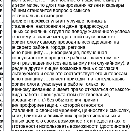
себе в этом мире, то для планирования жизни и карьеры
важнейшим становится вопрос о смысле
профессиональных выборов
… позволяет профкоснультанту лучше понимать
представления, настроения и даже предрассудки
различных социальных групп по поводу жизненного успеха
и путях к нему, а знание методов этой науки поможет
профориентологу самому проводить исследования на
уровне своего района, города, региона
Согласно принципу …, информация, полученная
профконсультантом в процессе работы с клиентом, не
подлежит разглашению (сознательному или случайному), а
ее передача другим лицам возможна лишь с согласия
консультируемого и если это соответствует его интересам
Согласно принципу …, клиент приходит на консультацию
профориентолога, участвует в работе только по
собственному желанию и имеет право отказаться от какого-
либо вида работы с консультантом (тестирования,
анкетирования и т.п.) без объяснения причин
Функция профориентации, к которой относятся
представления: о своих намерениях, ценностях и смыслах,
о дальних, ближних и ближайших профессиональных и
жизненных целях, о своих возможностях и недостатках, о
своей готовности использовать возможности (достоинства)