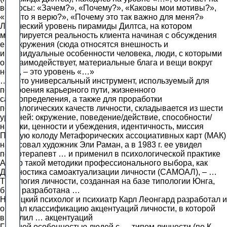
вопросы: «Зачем?», «Почему?», «Каковы мои мотивы?»,
«Во что я верю?», «Почему это так важно для меня?»
Логический уровень пирамиды Дилтса, на котором
моделируется реальность клиента начиная с обсуждения
его окружения (сюда относятся внешность и
индивидуальные особенности человека, люди, с которыми
он взаимодействует, материальные блага и вещи вокруг
него), – это уровень «…»
… – это универсальный инструмент, используемый для
построения карьерного пути, жизненного
самоопределения, а также для проработки
психологических качеств личности, складывается из шести
уровней: окружение, поведение/действие, способности/
навыки, ценности и убеждения, идентичность, миссия
Первую колоду Метафорических ассоциативных карт (МАК)
нарисовал художник Эли Раман, а в 1983 г. ее увидел
психотерапевт … и применил в психологической практике
Автор такой методики профессионального выбора, как
Диагностика самоактуализации личности (САМОАЛ), – …
Типология личности, созданная на базе типологии Юнга,
была разработана …
Немецкий психолог и психиатр Карл Леонгард разработал и
описал классификацию акцентуаций личности, в которой
выделил … акцентуаций
Главной особенностью людей с … типом личности (по К.