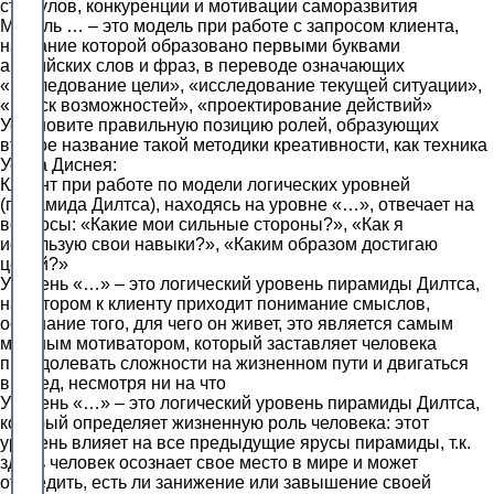
стимулов, конкуренции и мотивации саморазвития
Модель … – это модель при работе с запросом клиента,
название которой образовано первыми буквами
английских слов и фраз, в переводе означающих
«исследование цели», «исследование текущей ситуации»,
«поиск возможностей», «проектирование действий»
Установите правильную позицию ролей, образующих
второе название такой методики креативности, как техника
Уолта Диснея:
Клиент при работе по модели логических уровней
(пирамида Дилтса), находясь на уровне «…», отвечает на
вопросы: «Какие мои сильные стороны?», «Как я
использую свои навыки?», «Каким образом достигаю
целей?»
Уровень «…» – это логический уровень пирамиды Дилтса,
на котором к клиенту приходит понимание смыслов,
осознание того, для чего он живет, это является самым
мощным мотиватором, который заставляет человека
преодолевать сложности на жизненном пути и двигаться
вперед, несмотря ни на что
Уровень «…» – это логический уровень пирамиды Дилтса,
который определяет жизненную роль человека: этот
уровень влияет на все предыдущие ярусы пирамиды, т.к.
здесь человек осознает свое место в мире и может
отследить, есть ли занижение или завышение своей