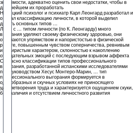
значимости, адекватно оценить свои недостатки, чтобы в
дальнейшем их проработать
Немецкий психолог и психиатр Карл Леонгард разработал и
описал классификацию личности, в которой выделил
десять основных типов …
Люди с … типом личности (по К. Леонгарду) много
внимания уделяют своему физическому здоровью, они
отличаются упрямством и напористостью в физической
работе, повышенным чувством соперничества, ревнивым
и задиристым характером, склонностью к накоплению
отрицательных эмоций с последующим взрывом аффекта
Согласно классификации типов профессионального
выгорания, разработанной испанскими исследователями
под руководством Хесус Монтеро-Марин, … тип
профессионального выгорания формируется в
однообразных и скучных условиях не приносящего
удовлетворения труда и характеризуется ощущением скуки,
безразличия и отсутствием личностного развития