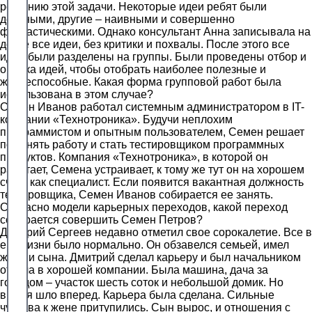
решению этой задачи. Некоторые идеи ребят были
дельными, другие – наивными и совершенно
фантастическими. Однако консультант Анна записывала на
доске все идеи, без критики и похвалы. После этого все
идеи были разделены на группы. Были проведены отбор и
оценка идей, чтобы отобрать наиболее полезные и
жизнеспособные. Какая форма групповой работ была
использована в этом случае?
Семен Иванов работал системным администратором в IT-
компании «Технотроника». Будучи неплохим
программистом и опытным пользователем, Семен решает
поменять работу и стать тестировщиком программных
продуктов. Компания «Технотроника», в которой он
работает, Семена устраивает, к тому же тут он на хорошем
счету как специалист. Если появится вакантная должность
тестировщика, Семен Иванов собирается ее занять.
Согласно модели карьерных переходов, какой переход
собирается совершить Семен Петров?
Дмитрий Сергеев недавно отметил свое сорокалетие. Все в
его жизни было нормально. Он обзавелся семьей, имел
жену и сына. Дмитрий сделал карьеру и был начальником
отдела в хорошей компании. Была машина, дача за
городом – участок шесть соток и небольшой домик. Но
время шло вперед. Карьера была сделана. Сильные
чувства к жене притупились. Сын вырос, и отношения с