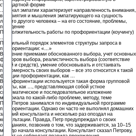
стандартной форме
… канал эмпатии характеризует направленность внимания,
восприятия и мышления эмпатирующего на сущность
любого другого человека – на его состояние, проблемы,
поведение
Продолжительность работы по профориентации (коучингу)
…
Правильный порядок элементов структуры запроса в
профориентации: «…»
Владение приемами обоснованного выбора, учет основных
факторов выбора, реалистичность выбора (соответствие
целей и средств), умение обосновывать и отстаивать
правомерность своих выборов – все это относится к такой
функции профориентации, как …
В профориентации используется такая форма групповой
работы, как …, представляющая собой устное
систематическое и последовательное изложение
материала по какой-либо проблеме, методу, теме
Петр Петров занимался по индивидуальной программе
профориентации. Однако он часто не выполнял домашних
заданий консультанта и несколько раз опоздал на
консультации. Правда, Петр предупреждал о своих
опозданиях, позвонив о том, что задерживается, за 10–15
мин. до начала консультации. Консультант сказал Петрову,
что тот не соблюдает правила прохождения