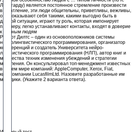
Леонгарду) является постоянное стремление произвести
впечатление, эти люди общительны, приветливы, вежливы,
они показывают себя такими, какими выгодно быть в
данной ситуации, играют ту роль, которая импонирует
партнеру, легко устанавливают контакты, входят в доверие
к нужным людям
Роберт Дилтс – один из основоположников системы
нейролингвистического программирования, организатор
конференций и создатель Университета нейро-
лингвистического программирования (НЛП), автор книг и
множества техник изменения убеждений и стратегии
мышления. Он консультировал топ-менеджмент известных
во всем мире компаний: AppleComputer, Xerox, Fiat,
кинокомпании LucasfilmLtd. Назовите разработанные им
методики. (Укажите 2 варианта ответа).
Итоговый тест