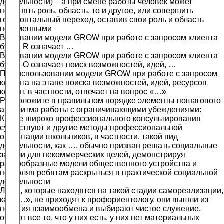
деятельности) – а при смене работы человек может
поменять роль, область, то и другое, или совершить
горизонтальный переход, оставив свои роль и область
неизменными
В названии модели GROW при работе с запросом клиента
буква R означает …
В названии модели GROW при работе с запросом клиента
буква O означает поиск возможностей, идей, …
При использовании модели GROW при работе с запросом
клиента на этапе поиска возможностей, идей, ресурсов
клиент, в частности, отвечает на вопрос «…»
Расположите в правильном порядке элементы пошагового
алгоритма работы с ограничивающими убеждениями:
Кроме широко профессионального консультирования
существуют и другие методы профессиональной
ориентации школьников, в частности, такой вид
деятельности, как …, обычно призван решать социальные
задачи для некоммерческих целей, демонстрируя
разнообразные модели общественного устройства и
позволяя ребятам раскрыться в практической социальной
деятельности
Люди, которые находятся на такой стадии самореализации,
как «…», не приходят к профориентологу, они вышли из
понятия взаимообмена и выбирают чистое служение,
отдают все то, что у них есть, у них нет материальных