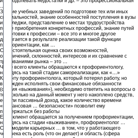
и преодолевать недостатки и др. – это профессиональная
…
Знание учебных заведений по подготовке тех или иных
специальностей, знание особенностей поступления в вузы
и колледжи, представление о местах трудоустройства
после приобретения конкретных профессий, знание путей
подготовки к профессии – все это и многое другое
достигается в результате реализации такой функции
профориентации, как …
Самостоятельная оценка своих возможностей,
ограничений, склонностей, интересов и их сравнение с
требованиями рынка – это …
Чаще всего клиенты обращаются к профориентологу,
находясь на такой стадии самореализации, как «…»
Клиенту профориентолога, который потерял работу, но
вынужден исполнять свои финансовые обязанности
(стадия «выживания»), необходимо ответить на вопросы о
том, сколько на данный момент у него накоплено средств,
есть ли пассивный доход, какое количество времени
«финансовая … безопасности» позволит ему
продержаться без работы
Если клиент обращается за получением профориентации,
находясь на стадии «выживание», профориентолог …
Суть модели карьерных … в том, что у работающего
человека есть роль (что он делает) и область (сфера