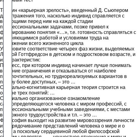
Термин «карьерная зрелость», введенный Д. Сьюпером
для отражения того, насколько индивид справляется с
встающими перед ним на каждой стадии
профессиональными задачами, позже привел к
формированию понятия «…», т.е. готовность справляться с
изменяющимися работой и условиями труда на
протяжении всего жизненного цикла
Установите соответствие четырех фаз жизни, выделяемых
Линдой Готтфредсон в детском и подростковом возрасте, и
их характеристик:
Процесс, при котором индивид начинает лучше понимать
внешние ограничения и отказываться от наиболее
предпочтительных, но труднореализуемых вариантов в
пользу более доступных, – это …
Социально-когнитивная карьерная теория строится на
основе трех понятий: …
Специально организованное ознакомление
самоопределяющегося человека с миром профессий, с
профессиональными учебными заведениями, с местами
возможного трудоустройства и т.п. – это …
Философия выходит на развитие мировоззрения личности
и упорядочивание представлений человека о мире и о
себе, а поскольку сердцевиной любой философской
системы является … – ценностное отношение к миру и