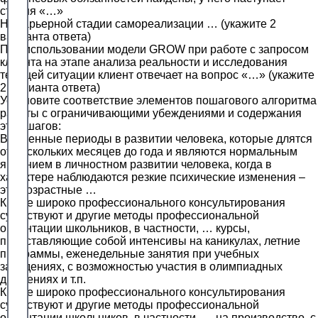
стадия «…»
На карьерной стадии самореализации … (укажите 2
варианта ответа)
При использовании модели GROW при работе с запросом
клиента на этапе анализа реальности и исследования
текущей ситуации клиент отвечает на вопрос «…» (укажите
2 варианта ответа)
Установите соответствие элементов пошагового алгоритма
работы с ограничивающими убеждениями и содержания
этих шагов:
Временные периоды в развитии человека, которые длятся
от нескольких месяцев до года и являются нормальным
явлением в личностном развитии человека, когда в
характере наблюдаются резкие психические изменения –
это возрастные …
Кроме широко профессионального консультирования
существуют и другие методы профессиональной
ориентации школьников, в частности, … курсы,
представляющие собой интенсивы на каникулах, летние
программы, еженедельные занятия при учебных
заведениях, с возможностью участия в олимпиадных
движениях и т.п.
Кроме широко профессионального консультирования
существуют и другие методы профессиональной
ориентации школьников, в частности, … на производство, с