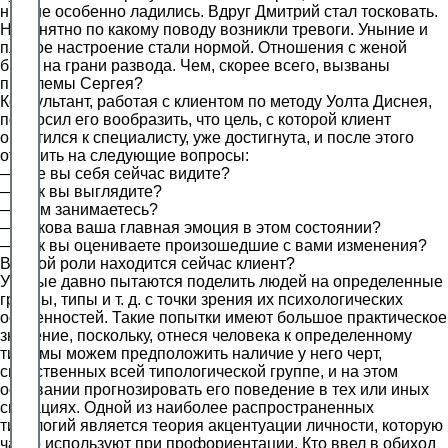
ним не особенно ладились. Вдруг Дмитрий стал тосковать.
Непонятно по какому поводу возникли тревоги. Уныние и
плохое настроение стали нормой. Отношения с женой
были на грани развода. Чем, скорее всего, вызваны
проблемы Сергея?
Консультант, работая с клиентом по методу Уолта Диснея,
попросил его вообразить, что цель, с которой клиент
обратился к специалисту, уже достигнута, и после этого
ответить на следующие вопросы:
— Где вы себя сейчас видите?
— Как вы выглядите?
— Чем занимаетесь?
— Какова ваша главная эмоция в этом состоянии?
— Как вы оцениваете произошедшие с вами изменения?
В какой роли находится сейчас клиент?
Ученые давно пытаются поделить людей на определенные
группы, типы и т. д. с точки зрения их психологических
особенностей. Такие попытки имеют большое практическое
значение, поскольку, отнеся человека к определенному
типу, мы можем предположить наличие у него черт,
свойственных всей типологической группе, и на этом
основании прогнозировать его поведение в тех или иных
ситуациях. Одной из наиболее распространенных
типологий является теория акцентуации личности, которую
часто используют при профориентации. Кто ввел в обиход