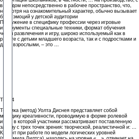
выходом непосредственно в рабочее пространство, что,
несмотря на ознакомительный характер, обычно вызывает
бурю эмоций у детской аудитории
Погружение в специфику профессии через игровые
инструменты специальные техники, формат обучения
через развлечения и игру, широко используемый как в
работе с детьми младшего возраста, так и с подростками и
даже взрослыми, – это …
Тест 4
Техника (метод) Уолта Диснея представляет собой
методику креативности, проводимую в форме ролевой
игры, в которой участники рассматривают поставленную
задачу с трех точек зрения: творческой, реалистичной и: …
Клиент при работе по модели логических уровней
(пирамида Дилтса), находясь на уровне «…», отвечает на