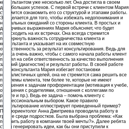
консультантом уже несколько лет. Она достигла в своем
деле больших успехов. С первой встречи с клиентом Мария
стремится ознакомить его со структурой и этапами работы.
Это делается для того, чтобы избежать недопонимания и
нереальных ожиданий со стороны клиента. В простых и
доходчивых выражениях Мария объясняет, что будет
происходить на их встречах. Она всегда стремится
подчеркнуть важность сотрудничества клиента и
консультанта и указывает на их совместную
ответственность за результат консультирования. Ведь для
успеха очень важно, чтобы с самого начала работы клиент
принял на себя ответственность за качество выполнения
заданий (диагностик) и результат работы. В своей работе
профконсультанта Мария избегает постановки
нереалистичных целей, она не стремится сама решить все
проблемы клиента, тем более те, которые не имеют
отношения к задачам профориентации (мотивация к учебе,
отношения с родителями, отношения с коллегами по
работе и пр.). Ведь ее задача – помочь клиенту с
профессиональным выбором. Какое правило
консультирование иллюстрирует приведенный пример?
Профориентолог Анна Дмитриева проводила работу в
группе среди подростков. Была выбрана проблема: «Как
получить работу в компании твоей мечты?». Далее ребята
стали генерировать идеи, как бы они приступили к