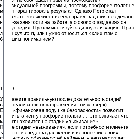
индивидуальной программы, поэтому профориентолог не
может гарантировать результат. Однако Петр стал
возражать, что «клиент всегда прав», задания не сделаны
им из-за занятости на работе, а о своих опозданиях он
предупредил. Прокомментируйте данную ситуацию. Прав
ли консультант, или нужно относиться к клиентам с
большим пониманием?
Тест 3
Установите правильную последовательность стадий
самореализации (в направлении снизу вверх):
Если «финансовая подушка безопасности» позволит
прожить клиенту профориентолога …, это означает, что
клиент находится на стадии «выживание»
После стадии «выживания», если потребности клиента
закрыты и средства для жизни и исполнения своих
финансовых обязанностей найдены, у него наступает