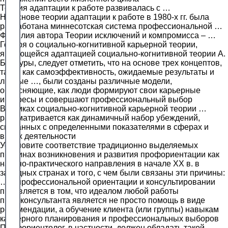
Теория адаптации к работе развивалась с …
На основе теории адаптации к работе в 1980-х гг. была
разработана миннесотская система профессиональной …
Фамилия автора Теории исключений и компромисса – …
Говоря о социально-когнитивной карьерной теории,
являющейся адаптацией социально-когнитивной теории А.
Бандуры, следует отметить, что на основе трех концептов,
таких как самоэффективность, ожидаемые результаты и
личные …, были созданы различные модели,
объясняющие, как люди формируют свои карьерные
интересы и совершают профессиональный выбор
В рамках социально-когнитивной карьерной теории …
рассматривается как динамичный набор убеждений,
связанных с определенными показателями в сферах и
видах деятельности
Установите соответствие традиционно выделяемых
причинах возникновения и развития профориентации как
научно-практического направления в начале ХХ в. в
западных странах и того, с чем были связаны эти причины:
… в профессиональной ориентации и консультировании
проявляется в том, что идеалом любой работы
профконсультанта является не просто помощь в виде
рекомендации, а обучение клиента (или группы) навыкам
карьерного планирования и профессиональных выборов
Профориентолог, в частности, должен обладать такой