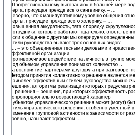
«Профессиональному выгоранию» в большей мере п
Черта, присущая прежде всего сангвинику, – …
Неверно, что к манипулятивному уровню общения относ
Черты, присущие прежде всего холерику, – …
Повышенная аккуратность, тяга к порядку, скрупулезнос
Сотрудники, которые работают тщательно, ответственн
Если в общение с другими мы оперируем определенным
Стили руководства бывают трех основных видов: …
. … – это объединенная тесными деловыми и нравств
эффективной организации
Противоречивое воздействие на личность в группе мо
Под объемом управления понимают количество …
За восприятие партнерами друг друга при разговоре, 
Методом принятия коллективного решения является м
Наиболее эффективным стилем руководства можно сч
Решения, алгоритмы реализации которых предусматри
… решения – решения, при которых эффективность расх
непропорционально возрастающий характер
Субъектом управленческого решения может (могут) бы
Стиль управленческого решения, особенно уместный в
Изменение групповой активности в зависимости от разл
уровню, называют эффектом …