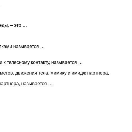
.
ды, – это …
упками называется …
 к телесному контакту, называется …
метов, движения тела, мимику и имидж партнера,
партнера, называется …