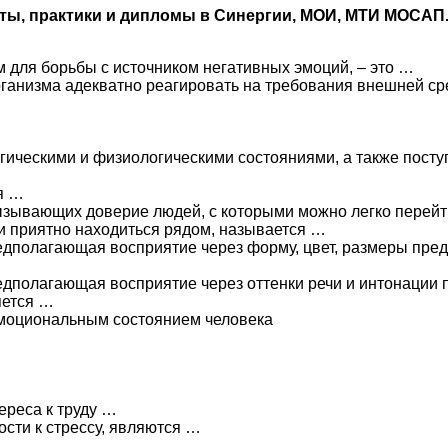
оты, практики и дипломы в Синергии, МОИ, МТИ МОСАП
для борьбы с источником негативных эмоций, – это …
анизма адекватно реагировать на требования внешней сре
ическими и физиологическими состояниями, а также пост
я …
зывающих доверие людей, с которыми можно легко перейти
и приятно находиться рядом, называется …
едполагающая восприятие через форму, цвет, размеры пред
едполагающая восприятие через оттенки речи и интонации 
яется …
эмоциональным состоянием человека
ереса к труду …
ти к стрессу, являются …