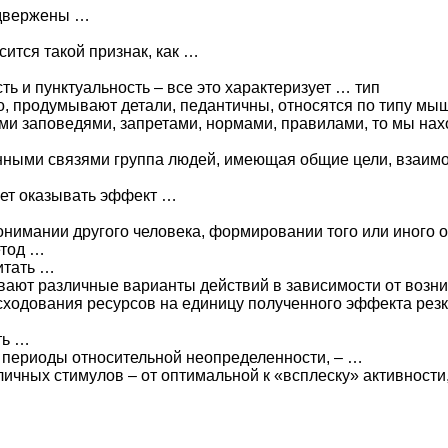
одвержены …
ится такой признак, как …
ть и пунктуальность – все это характеризует … тип
о, продумывают детали, педантичны, относятся по типу мы
и заповедями, запретами, нормами, правилами, то мы нах
енными связями группа людей, имеющая общие цели, взаим
жет оказывать эффект …
понимании другого человека, формировании того или иного 
етод …
итать …
вают различные варианты действий в зависимости от воз
одования ресурсов на единицу полученного эффекта резко
ть …
 периоды относительной неопределенности, – …
ичных стимулов – от оптимальной к «всплеску» активности,