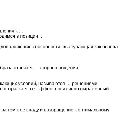
шления к …
одимся в позиции …
одополняющие способности, выступающая как основа
образа отвечает … сторона общения
никающих условий, называются … решениями
 возрастает, т.е. эффект носит явно выраженный
 за тем к ее спаду и возвращение к оптимальному