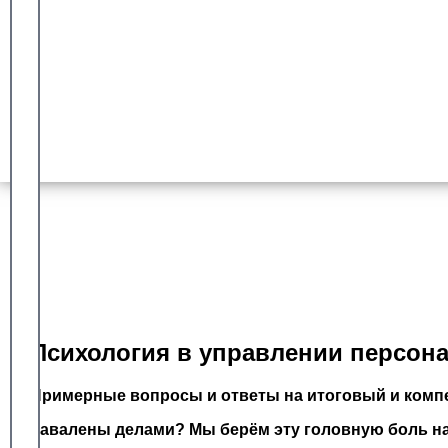
Гарантия сдачи
Более 8 лет работы с университетом синергия
Доказанный опыт
Оплата после успешной сдачи
Психология в управлении персона
Примерные вопросы и ответы на итоговый и компе
Завалены делами? Мы берём эту головную боль на 