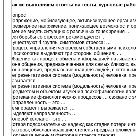
Так же выполняем ответы на тесты, курсовые раб
Вопрос
Напряжение, мобилизующее, активизирующее организм 
Чрезмерное напряжение, понижающее возможности орг
Умение видеть ситуацию с различных точек зрения …
Для борьбы со стрессом рекомендуется …
Существуют 4 группы симптомов стресса: …
Процесс управления человеком собственными психолог
В психологии выделяют три стороны общения: …
Общение как процесс обмена информацией называетс
Зона общения, предназначенная для самых близких, вы
Зона общения, предназначенная для людей, с которым
Репрезентативная система (модальность) человека, пр
называется …
Репрезентативная система (модальность) человека, пр
Предметом и объектом изучения психофизиологии явл
Протекание физиологических процессов … связано с 
Направленность – это …
Темперамент выражается …
Выделяют направленность …
Ролевой коллапс – это …
Потеря подсознательных надежд как стадия потери инт
Факторы, обуславливающие степень предрасположеннос
К организационным факторам стресса относят …