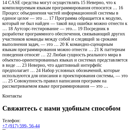
14 CASE средства могут осуществлять 15 Неверно, что к
компилируемым языкам программирования относится … 16
Процесс объединения частей информационной системы в
единое целое — это … 17 Программа обращается к модулю,
который не был найден — такой вид ошибки можно отнести к
… 18 Аутсорс-тестирование — это… 19 Посредник в
разработке программного обеспечения, связывающий других
участников команды между собой и следящий за сроками
выполнения задач, — это … 20 К командно-сценарным
языкам программирования можно отнести … 21 К паттернам
поведения относят … 22 Любая сущность реального мира в
объектно-ориентированных языках и системах представляется
в виде … 23 Неверно, что адаптивный интерфейс
предполагает … 24 Набор условных обозначений, которые
используются для описания и проектирования системы, — это
… 25 Совокупность правил написания программ на
рассматриваемом языке программирования — это …
Контакты
Свяжитесь с нами
удобным способом
Телефон:
+7 (917) 599- 56-44