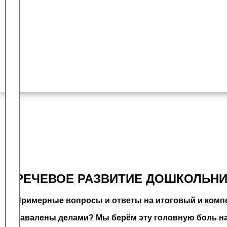
Гарантия сдачи
Более 8 лет работы с университетом синергия
Доказанный опыт
Оплата после успешной сдачи
РЕЧЕВОЕ РАЗВИТИЕ ДОШКОЛЬНИ
Примерные вопросы и ответы на итоговый и компе
Завалены делами? Мы берём эту головную боль на 