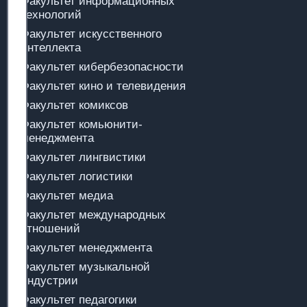
Факультет информационных
технологий
Факультет искусственного
интеллекта
Факультет кибербезопасности
Факультет кино и телевидения
Факультет комиксов
Факультет комьюнити-
менеджмента
Факультет лингвистики
Факультет логистики
Факультет медиа
Факультет международных
отношений
Факультет менеджмента
Факультет музыкальной
индустрии
Факультет педагогики