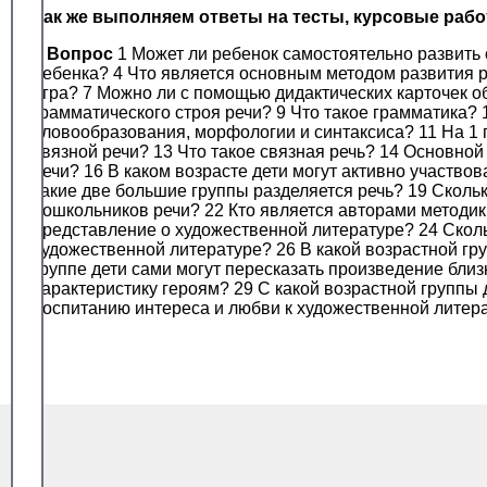
Так же выполняем ответы на тесты, курсовые раб
#
Вопрос
1 Может ли ребенок самостоятельно развить 
ребенка? 4 Что является основным методом развития р
игра? 7 Можно ли с помощью дидактических карточек о
грамматического строя речи? 9 Что такое грамматика?
словообразования, морфологии и синтаксиса? 11 На 1 
связной речи? 13 Что такое связная речь? 14 Основно
речи? 16 В каком возрасте дети могут активно участвов
какие две большие группы разделяется речь? 19 Сколь
дошкольников речи? 22 Кто является авторами методик 
представление о художественной литературе? 24 Сколь
художественной литературе? 26 В какой возрастной гру
группе дети сами могут пересказать произведение близк
характеристику героям? 29 С какой возрастной группы
воспитанию интереса и любви к художественной литер