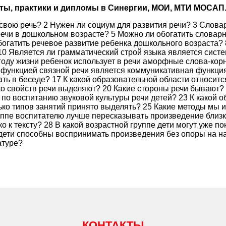
оты, практики и дипломы в Синергии, МОИ, МТИ МОСАП
свою речь? 2 Нужен ли социум для развития речи? 3 Слова
ечи в дошкольном возрасте? 5 Можно ли обогатить словарн
богатить речевое развитие ребенка дошкольного возраста?
 10 Является ли грамматический строй языка является сис
году жизни ребенок использует в речи аморфные слова-кор
й функцией связной речи является коммуникативная функци
ать в беседе? 17 К какой образовательной области относитс
ко свойств речи выделяют? 20 Какие стороны речи бывают?
по воспитанию звуковой культуры речи детей? 23 К какой о
ко типов занятий принято выделять? 25 Какие методы мы 
ппе воспитателю лучше пересказывать произведение близко 
о к тексту? 28 В какой возрастной группе дети могут уже 
 дети способны воспринимать произведения без опоры на на
атуре?
КОНТАКТЫ