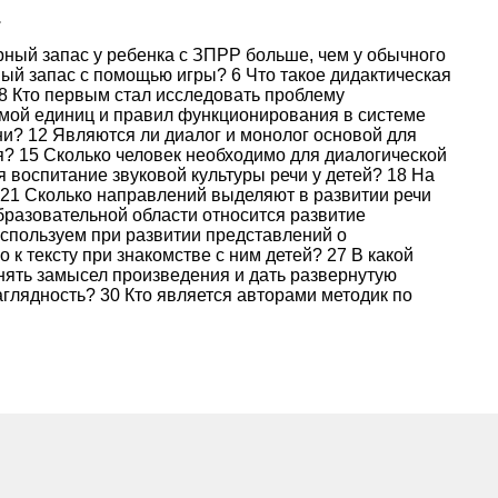
.
рный запас у ребенка с ЗПРР больше, чем у обычного
ый запас с помощью игры? 6 Что такое дидактическая
 8 Кто первым стал исследовать проблему
темой единиц и правил функционирования в системе
ни? 12 Являются ли диалог и монолог основой для
я? 15 Сколько человек необходимо для диалогической
я воспитание звуковой культуры речи у детей? 18 На
 21 Сколько направлений выделяют в развитии речи
бразовательной области относится развитие
используем при развитии представлений о
к тексту при знакомстве с ним детей? 27 В какой
понять замысел произведения и дать развернутую
глядность? 30 Кто является авторами методик по