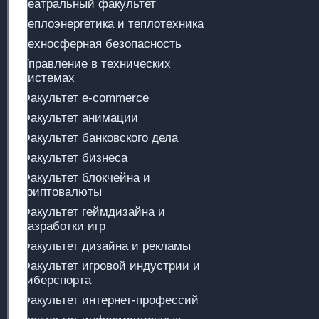
Театральный факультет
Теплоэнергетика и теплотехника
Техносферная безопасность
Управление в технических
системах
Факультет e-commerce
Факультет анимации
Факультет банковского дела
Факультет бизнеса
Факультет блокчейна и
криптовалюты
Факультет геймдизайна и
разработки игр
Факультет дизайна и рекламы
Факультет игровой индустрии и
киберспорта
Факультет интернет-профессий