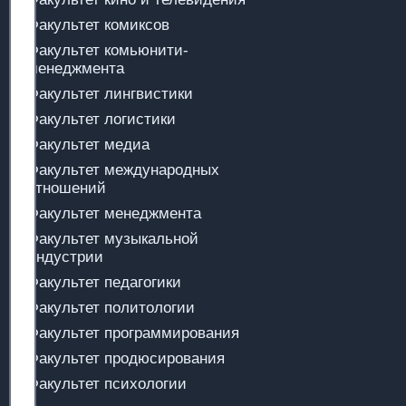
Факультет комиксов
Факультет комьюнити-
менеджмента
Факультет лингвистики
Факультет логистики
Факультет медиа
Факультет международных
отношений
Факультет менеджмента
Факультет музыкальной
индустрии
Факультет педагогики
Факультет политологии
Факультет программирования
Факультет продюсирования
Факультет психологии