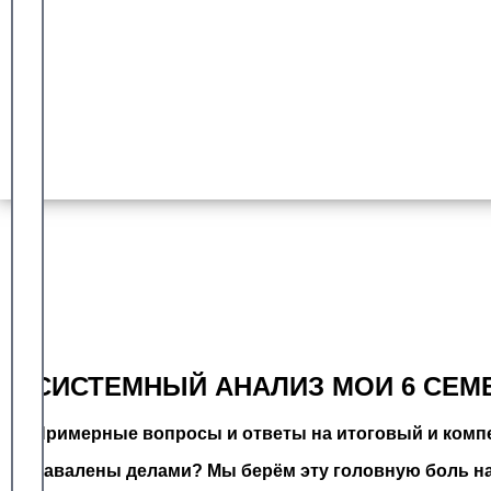
Гарантия сдачи
Более 8 лет работы с университетом синергия
Доказанный опыт
Оплата после успешной сдачи
СИСТЕМНЫЙ АНАЛИЗ МОИ 6 СЕМ
Примерные вопросы и ответы на итоговый и компе
Завалены делами? Мы берём эту головную боль на 