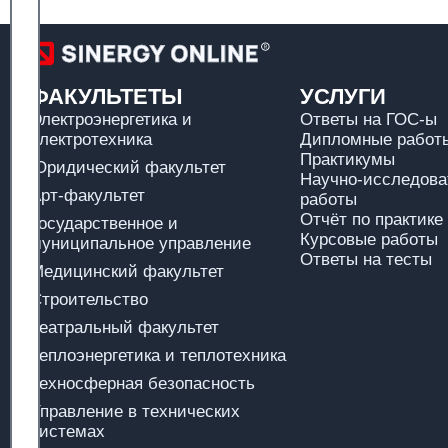
ФАКУЛЬТЕТЫ
УСЛУГИ
Электроэнергетика и
Ответы на ГОС-ы
электротехника
Дипломные работы
Практикумы
Юридический факультет
Научно-исследова
Арт-факультет
работы
Отчёт по практике
Государственное и
Курсовые работы
муниципальное управление
Ответы на тесты
Медицинский факультет
Строительство
Театральный факультет
Теплоэнергетика и теплотехника
Техносферная безопасность
Управление в технических
системах