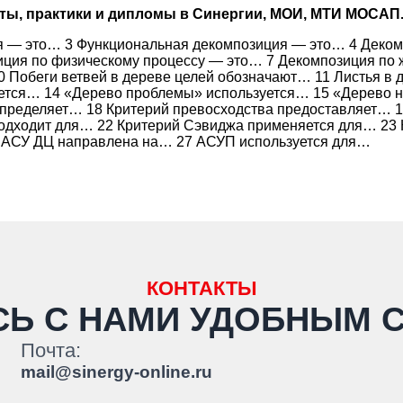
оты, практики и дипломы в Синергии, МОИ, МТИ МОСАП
 — это… 3 Функциональная декомпозиция — это… 4 Деком
ция по физическому процессу — это… 7 Декомпозиция по 
0 Побеги ветвей в дереве целей обозначают… 11 Листья в
уется… 14 «Дерево проблемы» используется… 15 «Дерево н
определяет… 18 Критерий превосходства предоставляет… 
подходит для… 22 Критерий Сэвиджа применяется для… 23 
 АСУ ДЦ направлена на… 27 АСУП используется для…
КОНТАКТЫ
СЬ С НАМИ
УДОБНЫМ 
Почта:
mail@sinergy-online.ru