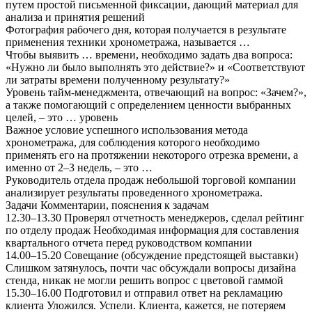
путем простой письменной фиксации, дающий материал для
анализа и принятия решений
Фотография рабочего дня, которая получается в результате
применения техники хронометража, называется …
Чтобы выявить … времени, необходимо задать два вопроса:
«Нужно ли было выполнять это действие?» и «Соответствуют
ли затраты времени полученному результату?»
Уровень тайм-менеджмента, отвечающий на вопрос: «Зачем?»,
а также помогающий с определением ценности выбранных
целей, – это … уровень
Важное условие успешного использования метода
хронометража, для соблюдения которого необходимо
применять его на протяжении некоторого отрезка времени, а
именно от 2–3 недель, – это …
Руководитель отдела продаж небольшой торговой компании
анализирует результаты проведенного хронометража.
Задачи Комментарии, пояснения к задачам
12.30–13.30 Проверял отчетность менеджеров, сделал рейтинг
по отделу продаж Необходимая информация для составления
квартального отчета перед руководством компании
14.00–15.20 Совещание (обсуждение предстоящей выставки)
Слишком затянулось, почти час обсуждали вопросы дизайна
стенда, никак не могли решить вопрос с цветовой гаммой
15.30–16.00 Подготовил и отправил ответ на рекламацию
клиента Уложился. Успели. Клиента, кажется, не потеряем