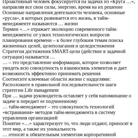
Проактивный человек фокусируется на задачах из «Круга …»,
направляя все свои силы, энергию, время на их решение
Основные направления деятельности человека, основные
«русла», в которых развивается его жизнь, в тайм-
менеджменте называются … жизни
Термин «…» отражает эволюцию современного тайм-
менеджмента: от узких технологических вопросов
планирования времени – к более глубоким темам поиска
жизненных целей, целеполагания и целедостижения
Стратегия достижения SMART-цели (действие в задачной
ситуации) называется …
… – это представление информации, которое позволяет
увидеть всю совокупность и взаимосвязь элементов и дает
возможность эффективно принимать решения
Соотнесите ключевые области жизни с надцелями:
Расположите в правильной последовательности шаги
стратегии Life management
При … задачи руководитель оставляет у себя напоминание о
задаче и передает ее подчиненному
… тайм-менеджмент – это совокупность технологий
«встраивания» методов тайм-менеджмента в систему
управления организацией
Понятие «…» характеризует то, что люди отдают, приносят в
этот мир, а также их уникальность
… относят к обязательным элементам корпоративной