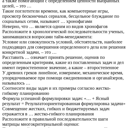
а также помогающий с определением ценности выбранных
целей, – это …
Такие поглотители времени, как компьютерные игры,
просмотр бесконечных сериалов, бесцельное блуждание по
социальных сетям, называют … хронофагами
Неверно, что … является одним из видов хронофагов
Расположите в хронологической последовательности ученых,
занимавшихся вопросами тайм-менеджмента:
Условие или совокупность условий, обстоятельств, наиболее
подходящих для совершения определенного дела или решения
конкретной задачи, – это …
Расставить … означает принять решение, оценив по
определенным критериям, какие из поставленных задач и дел
имеют первостепенное значение, а какие – второстепенное
У древних греков линейное, измеримое, механическое время,
упорядочиваемое при помощи ежедневников и органайзеров,
называлось …
Соотнесите виды задач и их примеры согласно жестко-
гибкому планированию
Формула успешной формулировки задач: «… + Ясный
результат = Результатоориентированная формулировка задачи»
Совмещение жестких, гибких и бюджетируемых задач
отражается в … жестко-гибкого планирования
Расположите в правильной последовательности шаги
матрицы многокритериальной оценки: