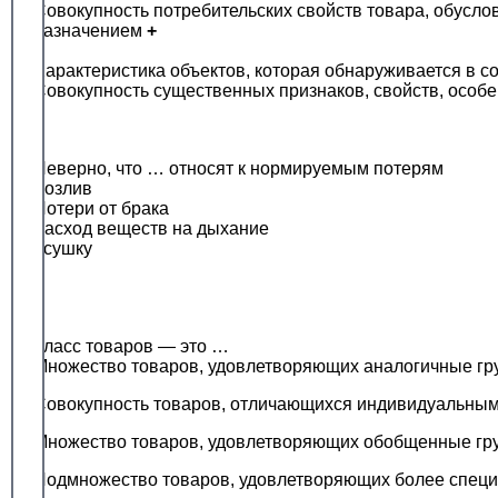
Совокупность потребительских свойств товара, обусло
назначением
+
Характеристика объектов, которая обнаруживается в со
Совокупность существенных признаков, свойств, особ
Неверно, что … относят к нормируемым потерям
Розлив
Потери от брака
Расход веществ на дыхание
Усушку
Класс товаров — это …
Множество товаров, удовлетворяющих аналогичные гр
Совокупность товаров, отличающихся индивидуальны
Множество товаров, удовлетворяющих обобщенные гр
Подмножество товаров, удовлетворяющих более специ