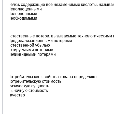
Белки, содержащие все незаменимые кислоты, называ
Неполноценными
Полноценными
Необходимыми
Естественные потери, вызываемые технологическими п
Предреализационными потерями
Естественной убылью
Актируемыми потерями
Неликвидными потерями
Потребительские свойства товара определяют
Потребительскую стоимость
Физическую сущность
Рыночную стоимость
Качество