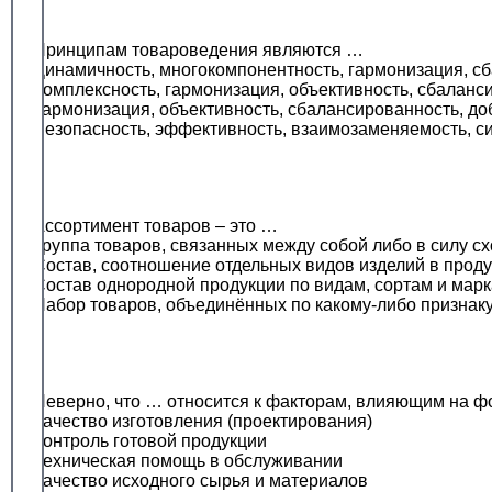
Принципам товароведения являются …
Динамичность, многокомпонентность, гармонизация, с
Комплексность, гармонизация, объективность, сбаланси
Гармонизация, объективность, сбалансированность, до
Безопасность, эффективность, взаимозаменяемость, с
Ассортимент товаров – это …
Группа товаров, связанных между собой либо в силу с
Состав, соотношение отдельных видов изделий в продук
Состав однородной продукции по видам, сортам и мар
Набор товаров, объединённых по какому-либо признаку
Неверно, что … относится к факторам, влияющим на ф
Качество изготовления (проектирования)
Контроль готовой продукции
Техническая помощь в обслуживании
Качество исходного сырья и материалов