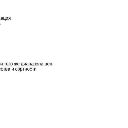
зация
ь
и того же диапазона цен
ества и сортности