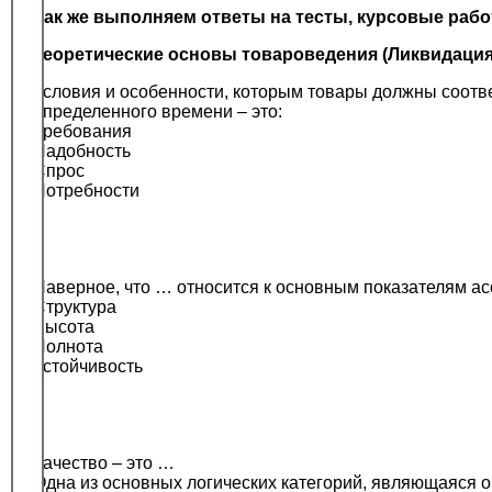
Так же выполняем ответы на тесты, курсовые раб
Теоретические основы товароведения (Ликвидация
Условия и особенности, которым товары должны соотве
определенного времени – это:
Требования
Надобность
Спрос
Потребности
Наверное, что … относится к основным показателям а
Структура
Высота
Полнота
Устойчивость
Качество – это …
Одна из основных логических категорий, являющаяся 