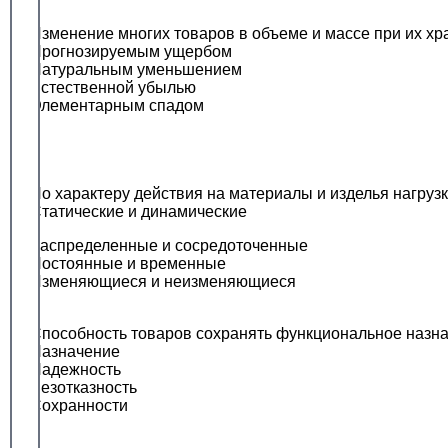
Изменение многих товаров в объеме и массе при их х
Прогнозируемым ущербом
Натуральным уменьшением
Естественной убылью
Элементарным спадом
По характеру действия на материалы и изделья нагруз
Статические и динамические
Распределенные и сосредоточенные
Постоянные и временные
Изменяющиеся и неизменяющиеся
Способность товаров сохранять функциональное назнач
Назначение
Надежность
Безотказность
Сохранности