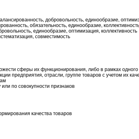
балансированность, добровольность, единообразие, оптими
рованность, обязательность, единообразие, коллективност
бровольность, единообразие, оптимизация, коллективность
истематизация, совместимость
хожести сферы их функционирования, либо в рамках одного 
ции предприятия, отрасли, группе товаров с учетом их кач
кам
 или по совокупности признаков
ормирования качества товаров