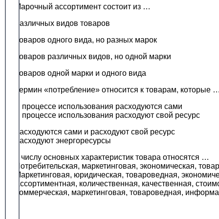
Марочный ассортимент состоит из …
Различных видов товаров
Товаров одного вида, но разных марок
Товаров различных видов, но одной марки
Товаров одной марки и одного вида
Термин «потребление» относится к товарам, которые 
В процессе использования расходуются сами
В процессе использования расходуют свой ресурс
Расходуются сами и расходуют свой ресурс
Расходуют энергоресурсы
К числу основных характеристик товара относятся …
Потребительская, маркетинговая, экономическая, това
Маркетинговая, юридическая, товароведная, экономич
Ассортиментная, количественная, качественная, стоим
Коммерческая, маркетинговая, товароведная, информ