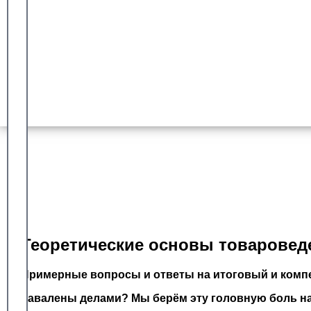
Гарантия сдачи
Более 8 лет работы с университетом синергия
Доказанный опыт
Оплата после успешной сдачи
Теоретические основы товароведе
Примерные вопросы и ответы на итоговый и компе
Завалены делами? Мы берём эту головную боль на 