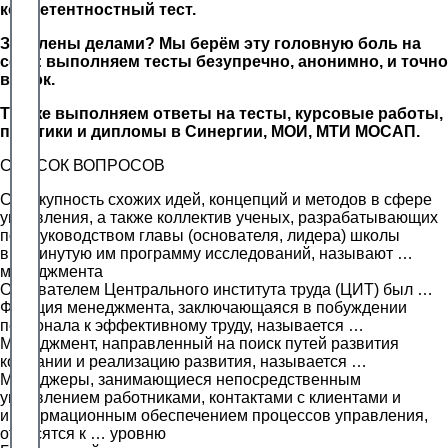
компетентностный тест.
Завалены делами? Мы берём эту головную боль на
себя: выполняем тесты безупречно, анонимно, и точно
в срок.
Так же выполняем ответы на тесты, курсовые работы,
практики и дипломы в Синергии, МОИ, МТИ МОСАП.
СПИСОК ВОПРОСОВ
Совокупность схожих идей, концепций и методов в сфере
управления, а также коллектив ученых, разрабатывающих
под руководством главы (основателя, лидера) школы
выдвинутую им программу исследований, называют …
менеджмента
Основателем Центрального института труда (ЦИТ) был …
Функция менеджмента, заключающаяся в побуждении
персонала к эффективному труду, называется …
Менеджмент, направленный на поиск путей развития
компании и реализацию развития, называется …
Менеджеры, занимающиеся непосредственным
управлением работниками, контактами с клиентами и
информационным обеспечением процессов управления,
относятся к … уровню