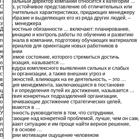
Генеральный директор компании относится к категории …
Образ, устойчивое представление об отличительных или
исключительных характеристиках, придающих менеджеру
своеобразие и выделяющих его из ряда других людей, –
это … менеджера
Должностные обязанности … включают: планирование,
координацию и контроль работы по обучению и развитию
персонала в компании, подготовку обучающих материалов
и материалов для ориентации новых работников в
компании
Желаемое состояние, которого стремиться достичь
организация, называется …
Процедура комплексного выявления сильных и слабых
сторон организации, а также внешних угроз и
возможностей, влияющих на ее деятельность, – это …
Функция менеджмента, заключающаяся в постановке
целей и определения путей их достижения, называется …
Действия конкретных подразделений организации,
обеспечивающие достижение стратегических целей,
указываются в …
Уверенность руководителя в том, что сотрудники,
работающие над конкретной проблемой, лучше, чем он сам,
понимают ситуацию и им проще найти верное решение,
лежит в основе …
В теории мотивации ощущение человеком