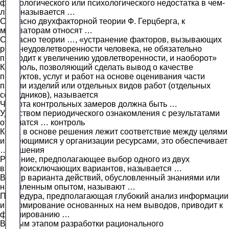
физиологического или психологического недостатка в чем-
либо называется …
Согласно двухфакторной теории Ф. Герцберга, к
мотиваторам относят …
Согласно теории …, «устранение факторов, вызывающих
рост неудовлетворенности человека, не обязательно
приводит к увеличению удовлетворенности, и наоборот»
Контроль, позволяющий сделать вывод о качестве
продуктов, услуг и работ на основе оценивания части
партии изделий или отдельных видов работ (отдельных
сотрудников), называется
Частота контрольных замеров должна быть …
Удобством периодического ознакомления с результатами
отличатся … контроль
Когда в основе решения лежит соответствие между целями
и имеющимися у организации ресурсами, это обеспечивает
… решения
Решение, предполагающее выбор одного из двух
взаимоисключающих вариантов, называется …
Выбор варианта действий, обусловленный знаниями или
накопленным опытом, называют …
Процедура, предполагающая глубокий анализ информации
и формирование основанных на нем выводов, приводит к
формированию …
Вторым этапом разработки рационального