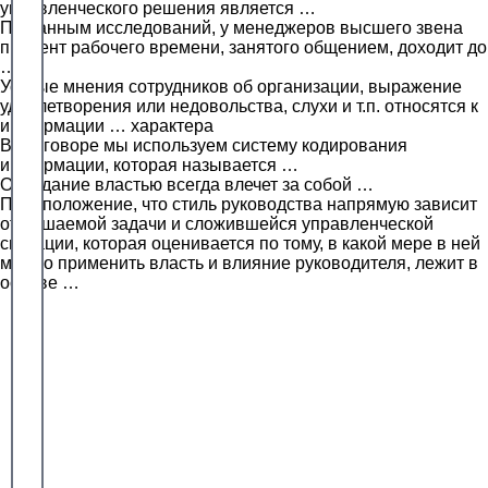
управленческого решения является …
По данным исследований, у менеджеров высшего звена
процент рабочего времени, занятого общением, доходит до
…
Устные мнения сотрудников об организации, выражение
удовлетворения или недовольства, слухи и т.п. относятся к
информации … характера
В разговоре мы используем систему кодирования
информации, которая называется …
Обладание властью всегда влечет за собой …
Предположение, что стиль руководства напрямую зависит
от решаемой задачи и сложившейся управленческой
ситуации, которая оценивается по тому, в какой мере в ней
можно применить власть и влияние руководителя, лежит в
основе …