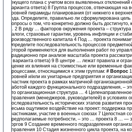
текущего плана с учетом всех выявленных отклонений 
варианта ответа) 8 Группа процессов, отвечающая на 
уровней пирамиды планирования (от нижнего к верхне
года. Определите, правильно ли сформулирована цель
вопросы о том, что конкретно должно быть достигнуто, 
… 2 В ряду … факторов окружения проекта – структура
налоги, страховые гарантии, уровень инфляции и стаб
производственного капитала 4 Под … проекта понимаетс
Определите последовательность процессов предметной
которой применяются для выполнения работ по управле
Традиционно при анализе масштаба проекта рассматрив
2 варианта ответа) 9 В центре … лежат правила и огр
оценке их влияния на стоимостные или временные фак
процессами, относящимися к этим группам:
#
Вопрос
1
уровней и/или их унитарные предприятия и организаци
Участник проекта в рамках матричной организационной
работой каждого функционального подразделения, – эт
это организационная структура … 4 Целенаправленное 
управления (менеджеров, руководителей) в условиях 
последовательность исторических этапов развития про
весьма ощутимое воздействие на проект: поддержка пр
участниками, участие в военных союзах 7 Целостная со
предполагаемые потребности, – это … проекта 8 … — э
торгов 9 Создание временного подразделения организа
управления 10 Стадия жизненного цикла проекта, на к