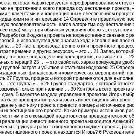
роекта, которая характеризуется переформированием струк
тью на протяжении всего периода осуществления проекта,
ами с клиентами и информационным обеспечением процесс
ожиданиями или интересами: 14 Определите правильную пос
ьную последовательность шагов алгоритма осуществления з
олее года) могут при обычных условиях оборота, отсутстви
 Разработка бюджета проекта непосредственно связана с р
х связей, и используется для анализа хода исполнения прое
ципа … 20 Часть производственного или проектного процес
трат времени и других ресурсов, – это … 21 Запас, которы
водственные подразделения предприятия, называется … 22 
ьных операций 23 … – это свойство, характеризующее удоб
у группой затрат и убытков и статьями издержек: 25 Опред
анизационных, финансовых и коммерческих мероприятий, 
ость 27 Группа, процессы которой применяются для выполн
, – это группа «…» 28 Группа стандартов, к которой относя
озможен только при наличии … 30 Контроль всего проекта 
о дома. В качестве модели управления проектом Игорь вы
на базе предприятия реализовать инвестиционный проект. С
адание участнику проекта привести примеры источников ри
и инвестиционного проекта. Какие примеры источников рис
омент им и его командой подготовлены предварительное об
и реализации инвестиционного проекта находится Алексей
лены структуры работ, сформирован бюджет проекта, разр
 инвестиционного проекта находится Игорь? 6 Руководите