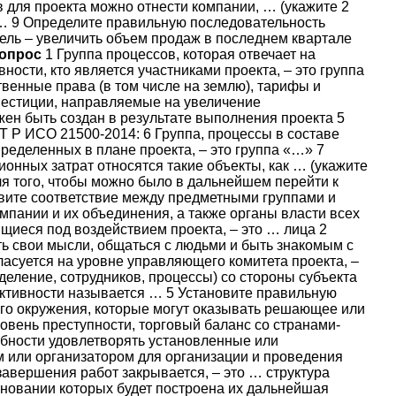
 для проекта можно отнести компании, … (укажите 2
о … 9 Определите правильную последовательность
ель – увеличить объем продаж в последнем квартале
опрос
1 Группа процессов, которая отвечает на
ности, кто является участниками проекта, – это группа
венные права (в том числе на землю), тарифы и
нвестиции, направляемые на увеличение
жен быть создан в результате выполнения проекта 5
 Р ИСО 21500-2014: 6 Группа, процессы в составе
еделенных в плане проекта, – это группа «…» 7
онных затрат относятся такие объекты, как … (укажите
ля того, чтобы можно было в дальнейшем перейти к
вите соответствие между предметными группами и
мпании и их объединения, а также органы власти всех
щиеся под воздействием проекта, – это … лица 2
ть свои мысли, общаться с людьми и быть знакомым с
ласуется на уровне управляющего комитета проекта, –
еление, сотрудников, процессы) со стороны субъекта
ективности называется … 5 Установите правильную
его окружения, которые могут оказывать решающее или
овень преступности, торговый баланс со странами-
собности удовлетворять установленные или
м или организатором для организации и проведения
авершения работ закрывается, – это … структура
сновании которых будет построена их дальнейшая