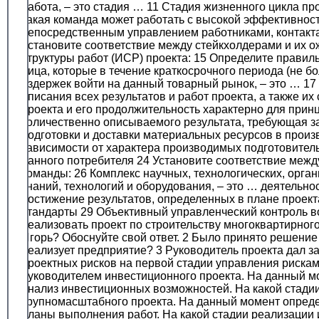
работа, – это стадия … 11 Стадия жизненного цикла п
такая команда может работать с высокой эффективнос
непосредственным управлением работниками, контакт
Установите соответствие между стейкхолдерами и их 
структуры работ (ИСР) проекта: 15 Определите правил
лица, которые в течение краткосрочного периода (не б
издержек войти на данный товарный рынок, – это … 17
описания всех результатов и работ проекта, а также и
проекта и его продолжительность характерно для прин
количественно описываемого результата, требующая за
подготовки и доставки материальных ресурсов в произ
зависимости от характера производимых подготовител
данного потребителя 24 Установите соответствие межд
команды: 26 Комплекс научных, технологических, орг
знаний, технологий и оборудования, – это … деятельн
достижение результатов, определенных в плане проекта
стандарты 29 Объективный управленческий контроль в
реализовать проект по строительству многоквартирног
Игорь? Обоснуйте свой ответ. 2 Было принято решение 
реализует предприятие? 3 Руководитель проекта дал з
проектных рисков на первой стадии управления рискам
руководителем инвестиционного проекта. На данный м
анализ инвестиционных возможностей. На какой стади
крупномасштабного проекта. На данный момент опреде
планы выполнения работ. На какой стадии реализации