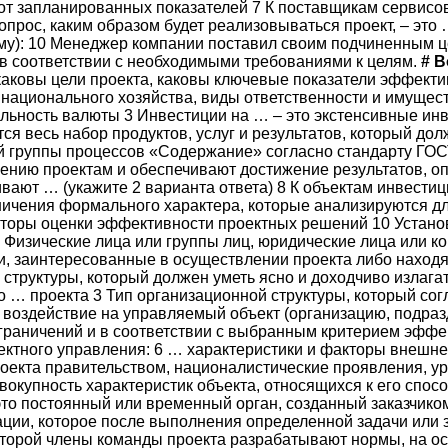
от запланированных показателей 7 К поставщикам сервисов
вопрос, каким образом будет реализовываться проект, – эт
му): 10 Менеджер компании поставил своим подчиненным ц
 в соответствии с необходимыми требованиями к целям.
#
В
каковы цели проекта, каковы ключевые показатели эффектив
 национального хозяйства, виды ответственности и имущест
ильность валюты 3 Инвестиции на … – это экстенсивные и
я весь набор продуктов, услуг и результатов, который дол
 группы процессов «Содержание» согласно стандарту ГОСТ
нию проектам и обеспечивают достижение результатов, опр
ают … (укажите 2 варианта ответа) 8 К объектам инвестици
аничения формального характера, которые анализируются д
торы оценки эффективности проектных решений 10 Устано
 Физические лица или группы лиц, юридические лица или ко
и, заинтересованные в осуществлении проекта либо находя
 структуры, который должен уметь ясно и доходчиво излага
о … проекта 3 Тип организационной структуры, который сог
воздействие на управляемый объект (организацию, подразд
ограничений и в соответствии с выбранным критерием эфф
ектного управления: 6 … характеристики и факторы внешн
оекта правительством, националистические проявления, ур
вокупность характеристик объекта, относящихся к его спо
то постоянный или временный орган, созданный заказчико
ции, которое после выполнения определенной задачи или з
оторой члены команды проекта разрабатывают нормы, на о