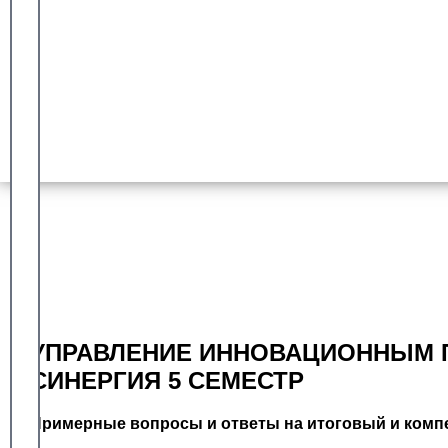
Гарантия сдачи
Более 8 лет работы с университетом синергия
Доказанный опыт
Оплата после успешной сдачи
УПРАВЛЕНИЕ ИННОВАЦИОННЫМ П
СИНЕРГИЯ 5 СЕМЕСТР
Примерные вопросы и ответы на итоговый и компе