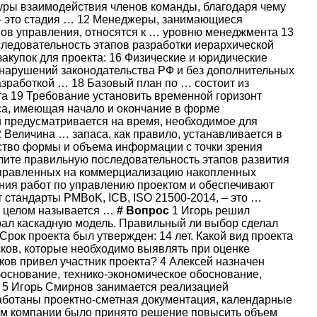
туры взаимодействия членов команды, благодаря чему
 – это стадия … 12 Менеджеры, занимающиеся
ов управления, относятся к … уровню менеджмента 13
ледовательность этапов разработки иерархической
акупок для проекта: 16 Физические и юридические
и нарушений законодательства РФ и без дополнительных
азработкой … 18 Базовый план по … состоит из
кта 19 Требование установить временной горизонт
са, имеющая начало и окончание в форме
й предусматривается на время, необходимое для
Величина … запаса, как правило, устанавливается в
ство формы и объема информации с точки зрения
елите правильную последовательность этапов развития
направленных на коммерциализацию накопленных
ения работ по управлению проектом и обеспечивают
т стандарты PMBoK, ICB, ISO 21500-2014, – это …
в целом называется …
#
Вопрос
1 Игорь решил
брал каскадную модель. Правильный ли выбор сделал
рок проекта был утвержден: 14 лет. Какой вид проекта
сков, которые необходимо выявлять при оценке
ков привел участник проекта? 4 Алексей назначен
основание, технико-экономическое обоснование,
? 5 Игорь Смирнов занимается реализацией
аботаны проектно-сметная документация, календарные
лем компании было принято решение повысить объем