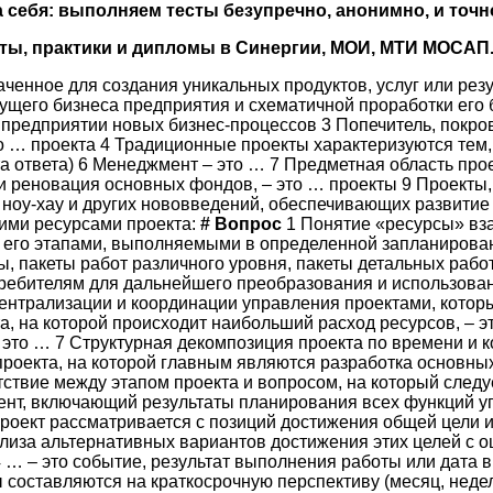
себя: выполняем тесты безупречно, анонимно, и точно
оты, практики и дипломы в Синергии, МОИ, МТИ МОСАП
ченное для создания уникальных продуктов, услуг или резу
дущего бизнеса предприятия и схематичной проработки его 
 предприятии новых бизнес-процессов 3 Попечитель, покро
о … проекта 4 Традиционные проекты характеризуются тем,
та ответа) 6 Менеджмент – это … 7 Предметная область прое
и реновация основных фондов, – это … проекты 9 Проекты,
ноу-хау и других нововведений, обеспечивающих развитие
ими ресурсами проекта:
#
Вопрос
1 Понятие «ресурсы» вза
ми его этапами, выполняемыми в определенной запланирова
, пакеты работ различного уровня, пакеты детальных рабо
ребителям для дальнейшего преобразования и использован
трализации и координации управления проектами, которые
а, на которой происходит наибольший расход ресурсов, – 
 это … 7 Структурная декомпозиция проекта по времени и
проекта, на которой главным являются разработка основных
ствие между этапом проекта и вопросом, на который следуе
ент, включающий результаты планирования всех функций у
оект рассматривается с позиций достижения общей цели и
лиза альтернативных вариантов достижения этих целей с о
 … – это событие, результат выполнения работы или дата 
ы составляются на краткосрочную перспективу (месяц, неде