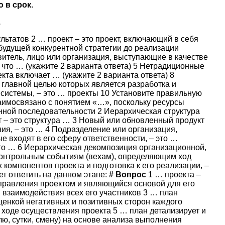
 в срок.
.
льтатов 2 … проект – это проект, включающий в себя
будущей конкурентной стратегии до реализации
витель, лицо или организация, выступающие в качестве
 что … (укажите 2 варианта ответа) 5 Нетрадиционные
кта включает … (укажите 2 варианта ответа) 8
 главной целью которых является разработка и
 системы, – это … проекты 10 Установите правильную
имосвязано с понятием «…», поскольку ресурсы
нной последовательности 2 Иерархическая структура
т – это структура … 3 Новый или обновленный продукт
ия, – это … 4 Подразделение или организация,
 входят в его сферу ответственности, – это …
это … 6 Иерархическая декомпозиция организационной,
 контрольным событиям (вехам), определяющим ход
 компонентов проекта и подготовка к его реализации, –
т ответить на данном этапе:
#
Вопрос
1 … проекта –
правления проектом и являющийся основой для его
 взаимодействия всех его участников 3 … план
ценкой негативных и позитивных сторон каждого
в ходе осуществления проекта 5 … план детализирует и
лю, сутки, смену) на основе анализа выполнения