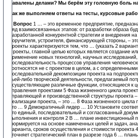
Завалены делами? Мы берём эту головную боль на 
Так же выполняем ответы на тесты, курсовые раб
#
Вопрос
1 … – это временное предприятие, предназна
ряд взаимосвязанных этапов: от разработки образа бу
разработанной конкурентной стратегии и внедрения на
поручителя, устроителя, финансирующей стороны, – эт
проекты характеризуются тем, что … (указать 2 вариан
Проекты, главной целью которых является создание ил
применение новых технологий, научных исследований, 
последовательность процессов управления человеческ
соотносятся не с проектом в целом, а с определенны
последовательной декомпозиции проекта на подпроекты
чьей-либо творческой деятельности, предлагаемый пот
осуществляющие различные функции, относящиеся к цен
управления проектами 5 Фаза жизненного цикла проект
управляющей и производственной структуры проекта –
реализации проекта, – это … 8 Фаза жизненного цикла 
это … 9 Демократичный лидер … 10 Установите соответ
это единый, последовательный и согласованный докум
выполнения и контроля 2 В … плане инвестиционный пр
формируется на основе намеченных целей и задач, ана
варианта, сроков осуществления и стоимости проекта 4
уточняет стратегический план в разрезе года 6 … план