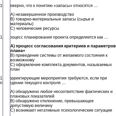
10. Неверно, что к понятию «запасы» относятся …
A) незавершенное производство
B) товарно-материальные запасы (сырье и
материалы)
C) человеческие ресурсы
11. Процесс планирования проекта определяется как …
A) процесс согласования критериев и параметров
плана+
B) приведение системы от желаемого состояния к
возможному
C) оформление комплекта документов, называемых
план
12. Корректирующие мероприятия требуются, если при
проведении текущего контроля …
A) обнаружено любое несоответствие фактических и
плановых показателей
B) обнаружено отклонение, превышающее
допустимую величину
C) возникают негативные психологические ситуации