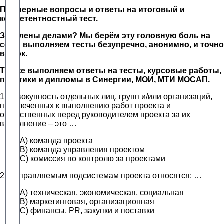
Примерные вопросы и ответы на итоговый и
компетентностный тест.
Завалены делами? Мы берём эту головную боль на
себя: выполняем тесты безупречно, анонимно, и точно
в срок.
Так же выполняем ответы на тесты, курсовые работы,
практики и дипломы в Синергии, МОИ, МТИ МОСАП.
1.Совокупность отдельных лиц, групп и/или организаций,
привлеченных к выполнению работ проекта и
ответственных перед руководителем проекта за их
выполнение – это …
A) команда проекта
B) команда управления проектом
C) комиссия по контролю за проектами
2. К управляемым подсистемам проекта относятся: …
A) техническая, экономическая, социальная
B) маркетинговая, организационная
C) финансы, PR, закупки и поставки