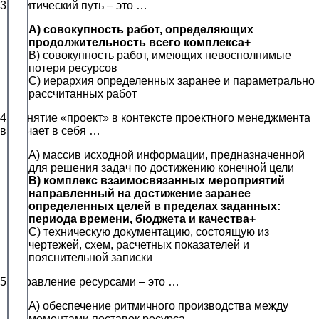
3. Критический путь – это …
A) совокупность работ, определяющих
продолжительность всего комплекса+
B) совокупность работ, имеющих невосполнимые
потери ресурсов
C) иерархия определенных заранее и параметрально
рассчитанных работ
4. Понятие «проект» в контексте проектного менеджмента
включает в себя …
A) массив исходной информации, предназначенной
для решения задач по достижению конечной цели
B) комплекс взаимосвязанных мероприятий
направленный на достижение заранее
определенных целей в пределах заданных:
периода времени, бюджета и качества+
C) техническую документацию, состоящую из
чертежей, схем, расчетных показателей и
пояснительной записки
5. Управление ресурсами – это …
A) обеспечение ритмичного производства между
моментами поставок ресурса